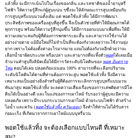
แล้วทิ้ง จะมีการเน้นไปในเรื่องของกลิ่น และรสชาติของน้ำยาบุหรี่
ไฟฟ้า ให้ความรู้สึกแก่ผู้สูบแน่น ๆซึ่งจะให้ลักษณะการสูบเหมือนกับ
การสูบบุหรี่แบบมวนดั้งเดิม แต่ พอตใช้แล้วทิ้ง ได้มีการพัฒนา
ประสิทธิภาพของเครื่องสูบที่สูงขึ้น จึงเป็นตัวช่วยที่ทำให้มีคุณภาพได้
ทุกการสูบ พร้อมให้ความรู้สึกนุ่มขึ้น ได้มีการออกแบบมาเพื่อที่จะให้มี
ความเหมาะสมกับผู้ที่ต้องการพกพาระยะสั้น และสามารถใช้งานได้
อย่างง่ายดาย แม้มือใหม่ก็ไม่จำเป็นที่จะต้องกังวลเลยว่าจะใช้งานยุ่ง
ยาก เพราะไม่ต้องตั้งค่าอะไรมากมาย แถมไม่ต้องกังวลอีกด้วยว่าจะ
เลือกน้ำยาผิดประเภท หรือเปล่า และสามารถที่จะทิ้งตัว
พอต
ได้เลยเมื่อ
จำนวนคำสูบถึงลิมิตเมื่อได้มีการวัดระดับนิโคตินของ
พอต อันตราย
ไหม
ตอบได้เลย ปลอดภัยแน่นอน 100% สามารถที่จะเลือกปริมาณ
ระดับนิโคตินได้ตามที่ท่านต้องการจะสูบ พอตใช้แล้วทิ้ง จึงมีความ
เหมาะสมเป็นอย่างยิ่งสำหรับผู้ที่ต้องการจะเลิกการสูบบุหรี่แบบมวน
หันมาสูบ พอตใช้แล้วทิ้ง จะลดความเสี่ยงเรื่องของการเสพติดสารมีโค
ตินได้เป็นอย่างดี และในแง่ของการเผาไหม้ รับรองว่าผู้สูบจะมีความ
ปลอดภัย เพราะมีระบบกระบวนการเผาไหม้ ด้วยระบบไฟฟ้า ตัวสร้าง
ไอน้ำ และควัน (
พอตใช้แล้วทิ้ง ควันเยอะ
) จึงทำให้ท่านไม่ได้รับสาร
ก่อมะเร็ง ที่เกิดมาจากการเผาไหม้แบบบุหรี่มวน
พอตใช้แล้วทิ้ง จะต้องเลือกแบบไหนดี ที่เหมาะ
สม?