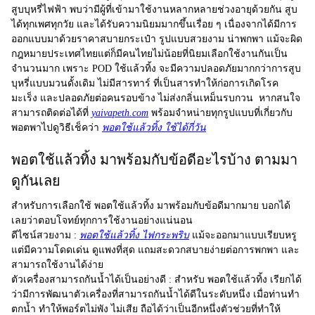
สูบบุหรี่ไฟฟ้า พบว่ามีผู้ที่เข้ามาใช้งานหลากหลายช่วงอายุด้วยกัน สูบ
ได้ทุกเพศทุกวัย และได้รับความนิยมมากขึ้นเรื่อย ๆ เนื่องจากได้มีการ
ออกแบบมาด้วยราคาสบายกระเป๋า รูปแบบสวยงาม น่าพกพา แม้จะผิด
กฎหมายประเทศไทยแต่ก็มีคนไทยไม่น้อยที่นิยมเลือกใช้งานกันเป็น
จำนวนมาก เพราะ
POD ใช้แล้วทิ้ง
จะมีความปลอดภัยมากกว่าการสูบ
บุหรี่แบบมวนดั้งเดิม ไม่มีสารทาร์ ที่เป็นสารทำให้ก่อการเกิดโรค
มะเร็ง และปลอดภัยต่อคนรอบข้าง ไม่ส่งกลิ่นเหม็นรบกวน หากสนใจ
สามารถติดต่อได้ที่
yaivapeth.com
พร้อมจำหน่ายทุกรูปแบบที่เกี่ยวกับ
พอตพาไปดูวิธีเช็คว่า
พอตใช้แล้วทิ้ง ใช้ได้กี่วัน
พอตใช้แล้วทิ้ง มาพร้อมกับข้อดีอะไรบ้าง ตามมา
ดูกันเลย
สำหรับการเลือกใช้
พอตใช้แล้วทิ้ง
มาพร้อมกับข้อดีมากมาย บอกได้
เลยว่าตอบโจทย์ทุกการใช้งานอย่างแน่นอน
ดีไซน์สวยงาม :
พอตใช้แล้วทิ้ง ไฟกระพริบ
แม้จะออกมาแบบเรียบหรู
แต่มีความโดดเด่น ดูแพงที่สุด แถมสะดวกสบายง่ายต่อการพกพา และ
สามารถใช้งานได้ง่าย
ตัวเครื่องสามารถกันน้ำได้เป็นอย่างดี :
สำหรับ พอตใช้แล้วทิ้ง เรียกได้
ว่ามีการพัฒนาตัวเครื่องที่สามารถกันน้ำได้ดีในระดับหนึ่ง เมื่อท่านทำ
ตกน้ำ ทำให้พอร์ตไม่พัง ไม่เสีย ถือได้ว่าเป็นอีกหนึ่งตัวช่วยที่ทำให้