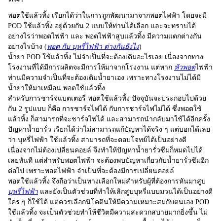
พอตใช้แล้วทิ้ง
เรียกได้ว่าในการถูกพัฒนามาจากพอตไฟฟ้า โดยจะมี
POD ใช้แล้วทิ้ง
อยู่ด้วยกัน 2 แบบให้ท่านได้เลือก และจะทราบได้
อย่างไรว่าพอตไฟฟ้า และ
พอตไฟฟ้าสูบแล้วทิ้ง
มีความแตกต่างกัน
อย่างไรบ้าง (
พอต กับ บุหรี่ไฟฟ้า ต่างกันยังไง
)
น้ำยา
POD ใช้แล้วทิ้ง
ไม่จำเป็นที่จะต้องเติมอะไรเลย เนื่องจากทาง
โรงงานที่ได้มีการผลิตจะมีการให้มาจากโรงงาน แต่หาก
หัวพอต
ไฟฟ้า
ท่านมีความจำเป็นที่จะต้องเติมน้ำยาเอง เพราะทางโรงงานไม่ได้มี
น้ำยาให้มาเหมือน พอตใช้แล้วทิ้ง
สำหรับการชาร์จแบตเตอรี่ พอตใช้แล้วทิ้ง ปัจจุบันจะประกอบไปด้วย
กัน 2 รูปแบบ ก็คือ การชาร์จไฟได้ กับการชาร์จไฟไม่ได้ ซึ่งพอตใช้
แล้วทิ้ง ก็สามารถที่จะชาร์จไฟได้ และสามารถนำกลับมาใช้ได้อีกครั้ง
ปัญหาน้ำยารั่ว เรียกได้ว่าไม่สามารถแก้ปัญหาได้จริง ๆ แต่บอกได้เลย
ว่า
บุหรี่ไฟฟ้า
ใช้แล้วทิ้ง สามารถที่จะตอบโจทย์ได้เป็นอย่างดี
เนื่องจากไม่ต้องเปลี่ยนคอยล์ จึงทำให้ปัญหาน้ำยารั่วซึมก็หมดไปได้
เลยทันที แต่สำหรับพอตไฟฟ้า จะต้องพบปัญหาเกี่ยวกับน้ำยารั่วซึมอีก
ต่อไป เพราะพอตไฟฟ้า จำเป็นที่จะต้องมีการเปลี่ยนคอยล์
พอตใช้แล้วทิ้ง
จึงถือว่าเป็นทางเลือกใหม่สำหรับผู้ที่ต้องการหันมาสูบ
บุหรี่ไฟฟ้า
และยังเป็นตัวช่วยที่ทำให้เลิกสูบบุหรี่แบบมวนได้เป็นอย่างดี
ใคร ๆ ก็ใช้ได้ แต่ควรเลือกนิโคตินให้มีความเหมาะสมกับตนเอง
POD
ใช้แล้วทิ้ง
จะเป็นตัวช่วยทำให้ชีวิตมีความสะดวกสบายมากยิ่งขึ้น ไม่