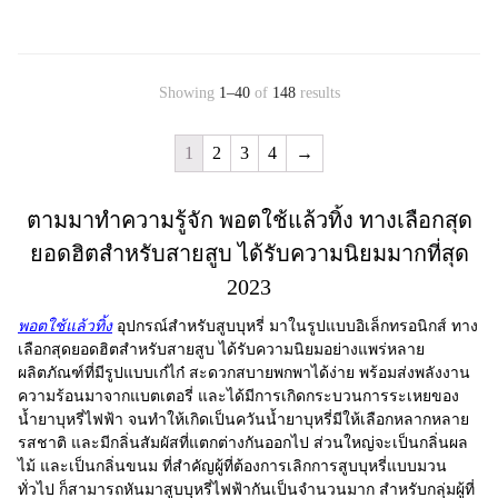
Showing
1–40
of
148
results
1
2
3
4
→
ตามมาทำความรู้จัก พอตใช้แล้วทิ้ง ทางเลือกสุด
ยอดฮิตสำหรับสายสูบ ได้รับความนิยมมากที่สุด
2023
พอตใช้แล้วทิ้ง
อุปกรณ์สำหรับสูบบุหรี่ มาในรูปแบบอิเล็กทรอนิกส์ ทาง
เลือกสุดยอดฮิตสำหรับสายสูบ ได้รับความนิยมอย่างแพร่หลาย
ผลิตภัณฑ์ที่มีรูปแบบเก๋ไก๋ สะดวกสบายพกพาได้ง่าย พร้อมส่งพลังงาน
ความร้อนมาจากแบตเตอรี่ และได้มีการเกิดกระบวนการระเหยของ
น้ำยาบุหรี่ไฟฟ้า จนทำให้เกิดเป็นควันน้ำยาบุหรี่มีให้เลือกหลากหลาย
รสชาติ และมีกลิ่นสัมผัสที่แตกต่างกันออกไป ส่วนใหญ่จะเป็นกลิ่นผล
ไม้ และเป็นกลิ่นขนม ที่สำคัญผู้ที่ต้องการเลิกการสูบบุหรี่แบบมวน
ทั่วไป ก็สามารถหันมาสูบบุหรี่ไฟฟ้ากันเป็นจำนวนมาก สำหรับกลุ่มผู้ที่