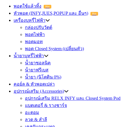
พอตใช้แล้วทิ้ง
Hot
หัวพอต (INFY,JUES,POPUP และ อื่นๆ)
Hot
เครื่องบุหรี่ไฟฟ้า
กล่องปรับวัตต์
พอตไฟฟ้า
พอตมอท
พอต Closed System (เปลี่ยนหัว)
น้ำยาบุหรี่ไฟฟ้า
น้ำยาซอลนิค
น้ํายาฟรีเบส
น้ำยา (นิโตติน 0%)
คอย์ล & หัวพอตเปล่า
อุปกรณ์เสริม (Accessories)
อุปกรณ์เสริม RELX INFY และ Closed System Pod
แบตเตอรี่ & รางชาร์จ
อะตอม
ลวด ​& สำลี
เคสกันกระแทก