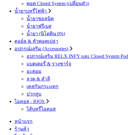
พอต Closed System (เปลี่ยนหัว)
น้ำยาบุหรี่ไฟฟ้า
น้ำยาซอลนิค
น้ํายาฟรีเบส
น้ำยา (นิโตติน 0%)
คอย์ล & หัวพอตเปล่า
อุปกรณ์เสริม (Accessories)
อุปกรณ์เสริม RELX INFY และ Closed System Pod
แบตเตอรี่ & รางชาร์จ
อะตอม
ลวด ​& สำลี
เคสกันกระแทก
ปากสูบ
ไอคอส - IQOS
ไส้บุหรี่ไอคอส
หน้าแรก
ร้านค้า