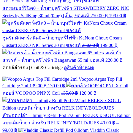
สตรอเบอร์รี่นิค0 – น้ำยาบุหรี่ไฟฟ้า STRAWBERRY ZERO NIC
Series by SaltKing 30 ml (0mg) [เย็น] ของแท้
250.00
฿
199.00
฿
ชูครีมคัสตาร์ดนิค0 – น้ำยาบุหรี่ไฟฟ้า KaNom Choux Cream
Custard ZERO NIC Series 30 ml ของแท้
250.00
฿
199.00
฿
บัง
สวรรค์ – น้ำยาบุหรี่ไฟฟ้า Bangsawan 65 ml ของแท้
220.00
฿
คอยล์สำรอง | Coil & Cartridge
ดูสินค้าทั้งหมด
Voopoo Argus Top Fill
Cartridge 2ml
139.00
฿
130.00
฿
คอยล์ VOOPOO PNP X Coil
135.00
฿
120.00
฿
หัวพอตเปล่า – Infinity Refill Pod 2/2.5ml RELEX x SOUL Edition
แบบเติมน้ำยา สำหรับ RELK INFY/BOLD/JUES
49.00
฿
–
99.00
฿
Vladdin Classic