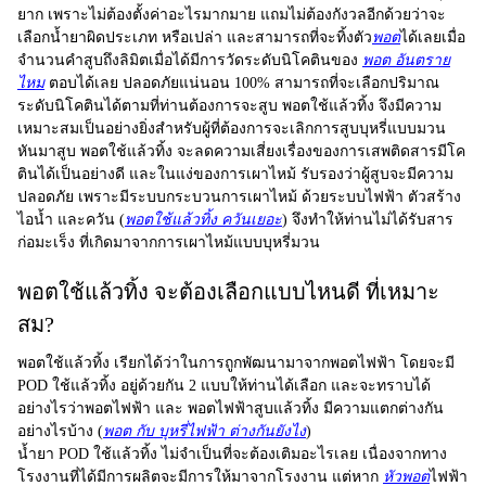
ยาก เพราะไม่ต้องตั้งค่าอะไรมากมาย แถมไม่ต้องกังวลอีกด้วยว่าจะ
เลือกน้ำยาผิดประเภท หรือเปล่า และสามารถที่จะทิ้งตัว
พอต
ได้เลยเมื่อ
จำนวนคำสูบถึงลิมิตเมื่อได้มีการวัดระดับนิโคตินของ
พอต อันตราย
ไหม
ตอบได้เลย ปลอดภัยแน่นอน 100% สามารถที่จะเลือกปริมาณ
ระดับนิโคตินได้ตามที่ท่านต้องการจะสูบ พอตใช้แล้วทิ้ง จึงมีความ
เหมาะสมเป็นอย่างยิ่งสำหรับผู้ที่ต้องการจะเลิกการสูบบุหรี่แบบมวน
หันมาสูบ พอตใช้แล้วทิ้ง จะลดความเสี่ยงเรื่องของการเสพติดสารมีโค
ตินได้เป็นอย่างดี และในแง่ของการเผาไหม้ รับรองว่าผู้สูบจะมีความ
ปลอดภัย เพราะมีระบบกระบวนการเผาไหม้ ด้วยระบบไฟฟ้า ตัวสร้าง
ไอน้ำ และควัน (
พอตใช้แล้วทิ้ง ควันเยอะ
) จึงทำให้ท่านไม่ได้รับสาร
ก่อมะเร็ง ที่เกิดมาจากการเผาไหม้แบบบุหรี่มวน
พอตใช้แล้วทิ้ง จะต้องเลือกแบบไหนดี ที่เหมาะ
สม?
พอตใช้แล้วทิ้ง
เรียกได้ว่าในการถูกพัฒนามาจากพอตไฟฟ้า โดยจะมี
POD ใช้แล้วทิ้ง
อยู่ด้วยกัน 2 แบบให้ท่านได้เลือก และจะทราบได้
อย่างไรว่าพอตไฟฟ้า และ
พอตไฟฟ้าสูบแล้วทิ้ง
มีความแตกต่างกัน
อย่างไรบ้าง (
พอต กับ บุหรี่ไฟฟ้า ต่างกันยังไง
)
น้ำยา
POD ใช้แล้วทิ้ง
ไม่จำเป็นที่จะต้องเติมอะไรเลย เนื่องจากทาง
โรงงานที่ได้มีการผลิตจะมีการให้มาจากโรงงาน แต่หาก
หัวพอต
ไฟฟ้า