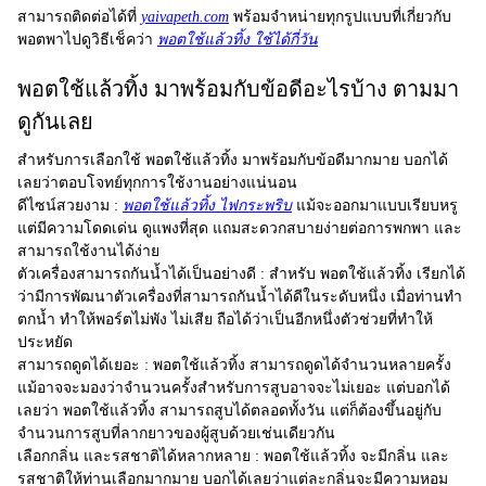
สามารถติดต่อได้ที่
yaivapeth.com
พร้อมจำหน่ายทุกรูปแบบที่เกี่ยวกับ
พอตพาไปดูวิธีเช็คว่า
พอตใช้แล้วทิ้ง ใช้ได้กี่วัน
พอตใช้แล้วทิ้ง มาพร้อมกับข้อดีอะไรบ้าง ตามมา
ดูกันเลย
สำหรับการเลือกใช้
พอตใช้แล้วทิ้ง
มาพร้อมกับข้อดีมากมาย บอกได้
เลยว่าตอบโจทย์ทุกการใช้งานอย่างแน่นอน
ดีไซน์สวยงาม :
พอตใช้แล้วทิ้ง ไฟกระพริบ
แม้จะออกมาแบบเรียบหรู
แต่มีความโดดเด่น ดูแพงที่สุด แถมสะดวกสบายง่ายต่อการพกพา และ
สามารถใช้งานได้ง่าย
ตัวเครื่องสามารถกันน้ำได้เป็นอย่างดี :
สำหรับ พอตใช้แล้วทิ้ง เรียกได้
ว่ามีการพัฒนาตัวเครื่องที่สามารถกันน้ำได้ดีในระดับหนึ่ง เมื่อท่านทำ
ตกน้ำ ทำให้พอร์ตไม่พัง ไม่เสีย ถือได้ว่าเป็นอีกหนึ่งตัวช่วยที่ทำให้
ประหยัด
สามารถดูดได้เยอะ :
พอตใช้แล้วทิ้ง สามารถดูดได้จำนวนหลายครั้ง
แม้อาจจะมองว่าจำนวนครั้งสำหรับการสูบอาจจะไม่เยอะ แต่บอกได้
เลยว่า พอตใช้แล้วทิ้ง สามารถสูบได้ตลอดทั้งวัน แต่ก็ต้องขึ้นอยู่กับ
จำนวนการสูบที่ลากยาวของผู้สูบด้วยเช่นเดียวกัน
เลือกกลิ่น และรสชาติได้หลากหลาย :
พอตใช้แล้วทิ้ง จะมีกลิ่น และ
รสชาติให้ท่านเลือกมากมาย บอกได้เลยว่าแต่ละกลิ่นจะมีความหอม