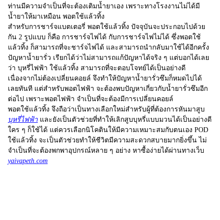
ท่านมีความจำเป็นที่จะต้องเติมน้ำยาเอง เพราะทางโรงงานไม่ได้มี
น้ำยาให้มาเหมือน พอตใช้แล้วทิ้ง
สำหรับการชาร์จแบตเตอรี่ พอตใช้แล้วทิ้ง ปัจจุบันจะประกอบไปด้วย
กัน 2 รูปแบบ ก็คือ การชาร์จไฟได้ กับการชาร์จไฟไม่ได้ ซึ่งพอตใช้
แล้วทิ้ง ก็สามารถที่จะชาร์จไฟได้ และสามารถนำกลับมาใช้ได้อีกครั้ง
ปัญหาน้ำยารั่ว เรียกได้ว่าไม่สามารถแก้ปัญหาได้จริง ๆ แต่บอกได้เลย
ว่า
บุหรี่ไฟฟ้า
ใช้แล้วทิ้ง สามารถที่จะตอบโจทย์ได้เป็นอย่างดี
เนื่องจากไม่ต้องเปลี่ยนคอยล์ จึงทำให้ปัญหาน้ำยารั่วซึมก็หมดไปได้
เลยทันที แต่สำหรับพอตไฟฟ้า จะต้องพบปัญหาเกี่ยวกับน้ำยารั่วซึมอีก
ต่อไป เพราะพอตไฟฟ้า จำเป็นที่จะต้องมีการเปลี่ยนคอยล์
พอตใช้แล้วทิ้ง
จึงถือว่าเป็นทางเลือกใหม่สำหรับผู้ที่ต้องการหันมาสูบ
บุหรี่ไฟฟ้า
และยังเป็นตัวช่วยที่ทำให้เลิกสูบบุหรี่แบบมวนได้เป็นอย่างดี
ใคร ๆ ก็ใช้ได้ แต่ควรเลือกนิโคตินให้มีความเหมาะสมกับตนเอง
POD
ใช้แล้วทิ้ง
จะเป็นตัวช่วยทำให้ชีวิตมีความสะดวกสบายมากยิ่งขึ้น ไม่
จำเป็นที่จะต้องพกพาอุปกรณ์หลาย ๆ อย่าง หาซื้อง่ายได้ผ่านทางเว็บ
yaivapeth.com