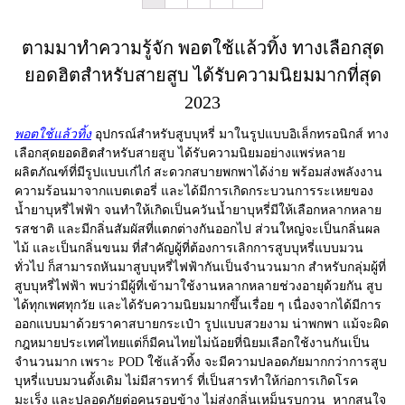
ตามมาทำความรู้จัก พอตใช้แล้วทิ้ง ทางเลือกสุด
ยอดฮิตสำหรับสายสูบ ได้รับความนิยมมากที่สุด
2023
พอตใช้แล้วทิ้ง
อุปกรณ์สำหรับสูบบุหรี่ มาในรูปแบบอิเล็กทรอนิกส์ ทาง
เลือกสุดยอดฮิตสำหรับสายสูบ ได้รับความนิยมอย่างแพร่หลาย
ผลิตภัณฑ์ที่มีรูปแบบเก๋ไก๋ สะดวกสบายพกพาได้ง่าย พร้อมส่งพลังงาน
ความร้อนมาจากแบตเตอรี่ และได้มีการเกิดกระบวนการระเหยของ
น้ำยาบุหรี่ไฟฟ้า จนทำให้เกิดเป็นควันน้ำยาบุหรี่มีให้เลือกหลากหลาย
รสชาติ และมีกลิ่นสัมผัสที่แตกต่างกันออกไป ส่วนใหญ่จะเป็นกลิ่นผล
ไม้ และเป็นกลิ่นขนม ที่สำคัญผู้ที่ต้องการเลิกการสูบบุหรี่แบบมวน
ทั่วไป ก็สามารถหันมาสูบบุหรี่ไฟฟ้ากันเป็นจำนวนมาก สำหรับกลุ่มผู้ที่
สูบบุหรี่ไฟฟ้า พบว่ามีผู้ที่เข้ามาใช้งานหลากหลายช่วงอายุด้วยกัน สูบ
ได้ทุกเพศทุกวัย และได้รับความนิยมมากขึ้นเรื่อย ๆ เนื่องจากได้มีการ
ออกแบบมาด้วยราคาสบายกระเป๋า รูปแบบสวยงาม น่าพกพา แม้จะผิด
กฎหมายประเทศไทยแต่ก็มีคนไทยไม่น้อยที่นิยมเลือกใช้งานกันเป็น
จำนวนมาก เพราะ
POD ใช้แล้วทิ้ง
จะมีความปลอดภัยมากกว่าการสูบ
บุหรี่แบบมวนดั้งเดิม ไม่มีสารทาร์ ที่เป็นสารทำให้ก่อการเกิดโรค
มะเร็ง และปลอดภัยต่อคนรอบข้าง ไม่ส่งกลิ่นเหม็นรบกวน หากสนใจ