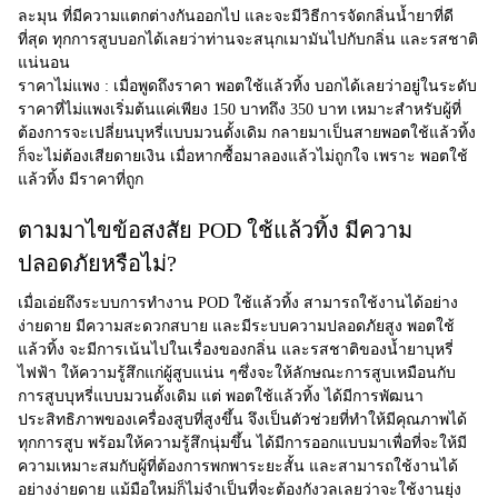
ละมุน ที่มีความแตกต่างกันออกไป และจะมีวิธีการจัดกลิ่นน้ำยาที่ดี
ที่สุด ทุกการสูบบอกได้เลยว่าท่านจะสนุกเมามันไปกับกลิ่น และรสชาติ
แน่นอน
ราคาไม่แพง :
เมื่อพูดถึงราคา พอตใช้แล้วทิ้ง บอกได้เลยว่าอยู่ในระดับ
ราคาที่ไม่แพงเริ่มต้นแค่เพียง 150 บาทถึง 350 บาท เหมาะสำหรับผู้ที่
ต้องการจะเปลี่ยนบุหรี่แบบมวนดั้งเดิม กลายมาเป็นสายพอตใช้แล้วทิ้ง
ก็จะไม่ต้องเสียดายเงิน เมื่อหากซื้อมาลองแล้วไม่ถูกใจ เพราะ พอตใช้
แล้วทิ้ง มีราคาที่ถูก
ตามมาไขข้อสงสัย POD ใช้แล้วทิ้ง มีความ
ปลอดภัยหรือไม่?
เมื่อเอ่ยถึงระบบการทำงาน
POD ใช้แล้วทิ้ง
สามารถใช้งานได้อย่าง
ง่ายดาย มีความสะดวกสบาย และมีระบบความปลอดภัยสูง พอตใช้
แล้วทิ้ง จะมีการเน้นไปในเรื่องของกลิ่น และรสชาติของน้ำยาบุหรี่
ไฟฟ้า ให้ความรู้สึกแก่ผู้สูบแน่น ๆซึ่งจะให้ลักษณะการสูบเหมือนกับ
การสูบบุหรี่แบบมวนดั้งเดิม แต่ พอตใช้แล้วทิ้ง ได้มีการพัฒนา
ประสิทธิภาพของเครื่องสูบที่สูงขึ้น จึงเป็นตัวช่วยที่ทำให้มีคุณภาพได้
ทุกการสูบ พร้อมให้ความรู้สึกนุ่มขึ้น ได้มีการออกแบบมาเพื่อที่จะให้มี
ความเหมาะสมกับผู้ที่ต้องการพกพาระยะสั้น และสามารถใช้งานได้
อย่างง่ายดาย แม้มือใหม่ก็ไม่จำเป็นที่จะต้องกังวลเลยว่าจะใช้งานยุ่ง