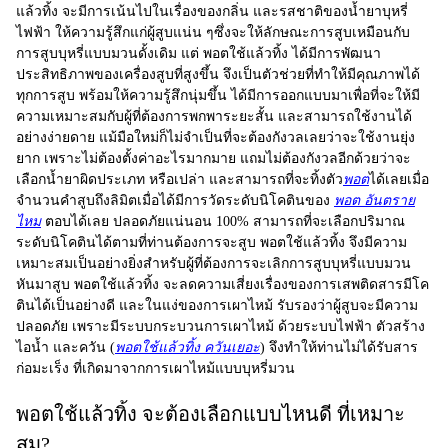
แล้วทิ้ง จะมีการเน้นไปในเรื่องของกลิ่น และรสชาติของน้ำยาบุหรี่
ไฟฟ้า ให้ความรู้สึกแก่ผู้สูบแน่น ๆซึ่งจะให้ลักษณะการสูบเหมือนกับ
การสูบบุหรี่แบบมวนดั้งเดิม แต่ พอตใช้แล้วทิ้ง ได้มีการพัฒนา
ประสิทธิภาพของเครื่องสูบที่สูงขึ้น จึงเป็นตัวช่วยที่ทำให้มีคุณภาพได้
ทุกการสูบ พร้อมให้ความรู้สึกนุ่มขึ้น ได้มีการออกแบบมาเพื่อที่จะให้มี
ความเหมาะสมกับผู้ที่ต้องการพกพาระยะสั้น และสามารถใช้งานได้
อย่างง่ายดาย แม้มือใหม่ก็ไม่จำเป็นที่จะต้องกังวลเลยว่าจะใช้งานยุ่ง
ยาก เพราะไม่ต้องตั้งค่าอะไรมากมาย แถมไม่ต้องกังวลอีกด้วยว่าจะ
เลือกน้ำยาผิดประเภท หรือเปล่า และสามารถที่จะทิ้งตัว
พอต
ได้เลยเมื่อ
จำนวนคำสูบถึงลิมิตเมื่อได้มีการวัดระดับนิโคตินของ
พอต อันตราย
ไหม
ตอบได้เลย ปลอดภัยแน่นอน 100% สามารถที่จะเลือกปริมาณ
ระดับนิโคตินได้ตามที่ท่านต้องการจะสูบ พอตใช้แล้วทิ้ง จึงมีความ
เหมาะสมเป็นอย่างยิ่งสำหรับผู้ที่ต้องการจะเลิกการสูบบุหรี่แบบมวน
หันมาสูบ พอตใช้แล้วทิ้ง จะลดความเสี่ยงเรื่องของการเสพติดสารมีโค
ตินได้เป็นอย่างดี และในแง่ของการเผาไหม้ รับรองว่าผู้สูบจะมีความ
ปลอดภัย เพราะมีระบบกระบวนการเผาไหม้ ด้วยระบบไฟฟ้า ตัวสร้าง
ไอน้ำ และควัน (
พอตใช้แล้วทิ้ง ควันเยอะ
) จึงทำให้ท่านไม่ได้รับสาร
ก่อมะเร็ง ที่เกิดมาจากการเผาไหม้แบบบุหรี่มวน
พอตใช้แล้วทิ้ง จะต้องเลือกแบบไหนดี ที่เหมาะ
สม?