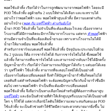
พอตใช้แล้วทิ้ง
เรียกได้ว่าในการถูกพัฒนามาจากพอตไฟฟ้า โดยจะมี
POD ใช้แล้วทิ้ง
อยู่ด้วยกัน 2 แบบให้ท่านได้เลือก และจะทราบได้
อย่างไรว่าพอตไฟฟ้า และ
พอตไฟฟ้าสูบแล้วทิ้ง
มีความแตกต่างกัน
อย่างไรบ้าง (
พอต กับ บุหรี่ไฟฟ้า ต่างกันยังไง
)
น้ำยา
POD ใช้แล้วทิ้ง
ไม่จำเป็นที่จะต้องเติมอะไรเลย เนื่องจากทาง
โรงงานที่ได้มีการผลิตจะมีการให้มาจากโรงงาน แต่หาก
หัวพอต
ไฟฟ้า
ท่านมีความจำเป็นที่จะต้องเติมน้ำยาเอง เพราะทางโรงงานไม่ได้มี
น้ำยาให้มาเหมือน พอตใช้แล้วทิ้ง
สำหรับการชาร์จแบตเตอรี่ พอตใช้แล้วทิ้ง ปัจจุบันจะประกอบไปด้วย
กัน 2 รูปแบบ ก็คือ การชาร์จไฟได้ กับการชาร์จไฟไม่ได้ ซึ่งพอตใช้
แล้วทิ้ง ก็สามารถที่จะชาร์จไฟได้ และสามารถนำกลับมาใช้ได้อีกครั้ง
ปัญหาน้ำยารั่ว เรียกได้ว่าไม่สามารถแก้ปัญหาได้จริง ๆ แต่บอกได้เลย
ว่า
บุหรี่ไฟฟ้า
ใช้แล้วทิ้ง สามารถที่จะตอบโจทย์ได้เป็นอย่างดี
เนื่องจากไม่ต้องเปลี่ยนคอยล์ จึงทำให้ปัญหาน้ำยารั่วซึมก็หมดไปได้
เลยทันที แต่สำหรับพอตไฟฟ้า จะต้องพบปัญหาเกี่ยวกับน้ำยารั่วซึมอีก
ต่อไป เพราะพอตไฟฟ้า จำเป็นที่จะต้องมีการเปลี่ยนคอยล์
พอตใช้แล้วทิ้ง
จึงถือว่าเป็นทางเลือกใหม่สำหรับผู้ที่ต้องการหันมาสูบ
บุหรี่ไฟฟ้า
และยังเป็นตัวช่วยที่ทำให้เลิกสูบบุหรี่แบบมวนได้เป็นอย่างดี
ใคร ๆ ก็ใช้ได้ แต่ควรเลือกนิโคตินให้มีความเหมาะสมกับตนเอง
POD
ใช้แล้วทิ้ง
จะเป็นตัวช่วยทำให้ชีวิตมีความสะดวกสบายมากยิ่งขึ้น ไม่