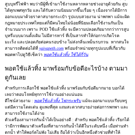
สูบบุหรี่ไฟฟ้า พบว่ามีผู้ที่เข้ามาใช้งานหลากหลายช่วงอายุด้วยกัน สูบ
ได้ทุกเพศทุกวัย และได้รับความนิยมมากขึ้นเรื่อย ๆ เนื่องจากได้มีการ
ออกแบบมาด้วยราคาสบายกระเป๋า รูปแบบสวยงาม น่าพกพา แม้จะผิด
กฎหมายประเทศไทยแต่ก็มีคนไทยไม่น้อยที่นิยมเลือกใช้งานกันเป็น
จำนวนมาก เพราะ
POD ใช้แล้วทิ้ง
จะมีความปลอดภัยมากกว่าการสูบ
บุหรี่แบบมวนดั้งเดิม ไม่มีสารทาร์ ที่เป็นสารทำให้ก่อการเกิดโรค
มะเร็ง และปลอดภัยต่อคนรอบข้าง ไม่ส่งกลิ่นเหม็นรบกวน หากสนใจ
สามารถติดต่อได้ที่
yaivapeth.com
พร้อมจำหน่ายทุกรูปแบบที่เกี่ยวกับ
พอตพาไปดูวิธีเช็คว่า
พอตใช้แล้วทิ้ง ใช้ได้กี่วัน
พอตใช้แล้วทิ้ง มาพร้อมกับข้อดีอะไรบ้าง ตามมา
ดูกันเลย
สำหรับการเลือกใช้
พอตใช้แล้วทิ้ง
มาพร้อมกับข้อดีมากมาย บอกได้
เลยว่าตอบโจทย์ทุกการใช้งานอย่างแน่นอน
ดีไซน์สวยงาม :
พอตใช้แล้วทิ้ง ไฟกระพริบ
แม้จะออกมาแบบเรียบหรู
แต่มีความโดดเด่น ดูแพงที่สุด แถมสะดวกสบายง่ายต่อการพกพา และ
สามารถใช้งานได้ง่าย
ตัวเครื่องสามารถกันน้ำได้เป็นอย่างดี :
สำหรับ พอตใช้แล้วทิ้ง เรียกได้
ว่ามีการพัฒนาตัวเครื่องที่สามารถกันน้ำได้ดีในระดับหนึ่ง เมื่อท่านทำ
ตกน้ำ ทำให้พอร์ตไม่พัง ไม่เสีย ถือได้ว่าเป็นอีกหนึ่งตัวช่วยที่ทำให้