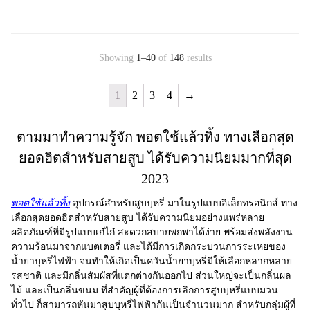
Showing
1–40
of
148
results
1
2
3
4
→
ตามมาทำความรู้จัก พอตใช้แล้วทิ้ง ทางเลือกสุด
ยอดฮิตสำหรับสายสูบ ได้รับความนิยมมากที่สุด
2023
พอตใช้แล้วทิ้ง
อุปกรณ์สำหรับสูบบุหรี่ มาในรูปแบบอิเล็กทรอนิกส์ ทาง
เลือกสุดยอดฮิตสำหรับสายสูบ ได้รับความนิยมอย่างแพร่หลาย
ผลิตภัณฑ์ที่มีรูปแบบเก๋ไก๋ สะดวกสบายพกพาได้ง่าย พร้อมส่งพลังงาน
ความร้อนมาจากแบตเตอรี่ และได้มีการเกิดกระบวนการระเหยของ
น้ำยาบุหรี่ไฟฟ้า จนทำให้เกิดเป็นควันน้ำยาบุหรี่มีให้เลือกหลากหลาย
รสชาติ และมีกลิ่นสัมผัสที่แตกต่างกันออกไป ส่วนใหญ่จะเป็นกลิ่นผล
ไม้ และเป็นกลิ่นขนม ที่สำคัญผู้ที่ต้องการเลิกการสูบบุหรี่แบบมวน
ทั่วไป ก็สามารถหันมาสูบบุหรี่ไฟฟ้ากันเป็นจำนวนมาก สำหรับกลุ่มผู้ที่