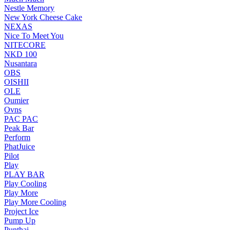
Nestle Memory
New York Cheese Cake
NEXAS
Nice To Meet You
NITECORE
NKD 100
Nusantara
OBS
OISHII
OLE
Oumier
Ovns
PAC PAC
Peak Bar
Perform
PhatJuice
Pilot
Play
PLAY BAR
Play Cooling
Play More
Play More Cooling
Project Ice
Pump Up
Punthai