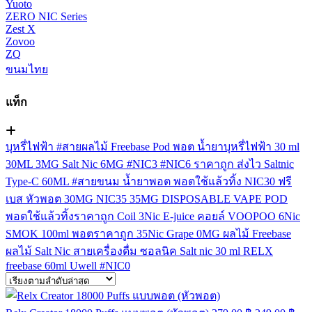
Yuoto
ZERO NIC Series
Zest X
Zovoo
ZQ
ขนมไทย
แท็ก
บุหรี่ไฟฟ้า
#สายผลไม้
Freebase
Pod
พอต
น้ำยาบุหรี่ไฟฟ้า
30 ml
30ML
3MG
Salt Nic
6MG
#NIC3
#NIC6
ราคาถูก
ส่งไว
Saltnic
Type-C
60ML
#สายขนม
น้ำยาพอต
พอตใช้แล้วทิ้ง
NIC30
ฟรี
เบส
หัวพอต
30MG
NIC35
35MG
DISPOSABLE VAPE POD
พอตใช้แล้วทิ้งราคาถูก
Coil
3Nic
E-juice
คอยล์
VOOPOO
6Nic
SMOK
100ml
พอตราคาถูก
35Nic
Grape
0MG
ผลไม้ Freebase
ผลไม้ Salt Nic
สายเครื่องดื่ม
ซอลนิค
Salt nic 30 ml
RELX
freebase 60ml
Uwell
#NIC0