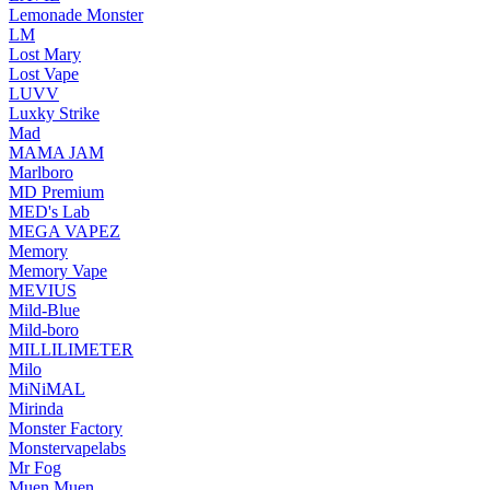
Lemonade Monster
LM
Lost Mary
Lost Vape
LUVV
Luxky Strike
Mad
MAMA JAM
Marlboro
MD Premium
MED's Lab
MEGA VAPEZ
Memory
Memory Vape
MEVIUS
Mild-Blue
Mild-boro
MILLILIMETER
Milo
MiNiMAL
Mirinda
Monster Factory
Monstervapelabs
Mr Fog
Muen Muen