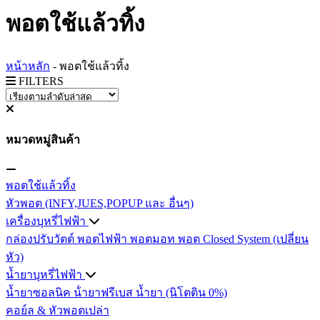
พอตใช้แล้วทิ้ง
หน้าหลัก
-
พอตใช้แล้วทิ้ง
FILTERS
หมวดหมู่สินค้า
พอตใช้แล้วทิ้ง
หัวพอต (INFY,JUES,POPUP และ อื่นๆ)
เครื่องบุหรี่ไฟฟ้า
กล่องปรับวัตต์
พอตไฟฟ้า
พอตมอท
พอต Closed System (เปลี่ยน
หัว)
น้ำยาบุหรี่ไฟฟ้า
น้ำยาซอลนิค
น้ํายาฟรีเบส
น้ำยา (นิโตติน 0%)
คอย์ล & หัวพอตเปล่า