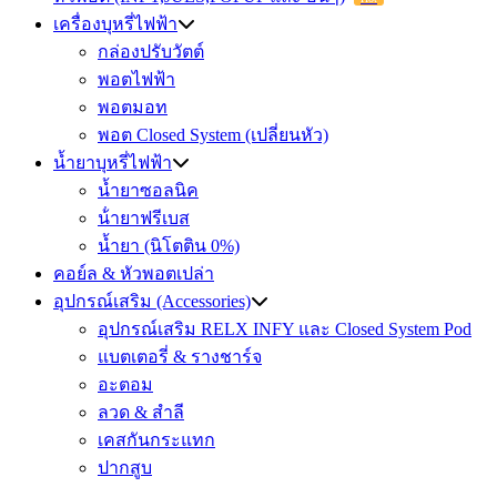
เครื่องบุหรี่ไฟฟ้า
กล่องปรับวัตต์
พอตไฟฟ้า
พอตมอท
พอต Closed System (เปลี่ยนหัว)
น้ำยาบุหรี่ไฟฟ้า
น้ำยาซอลนิค
น้ํายาฟรีเบส
น้ำยา (นิโตติน 0%)
คอย์ล & หัวพอตเปล่า
อุปกรณ์เสริม (Accessories)
อุปกรณ์เสริม RELX INFY และ Closed System Pod
แบตเตอรี่ & รางชาร์จ
อะตอม
ลวด ​& สำลี
เคสกันกระแทก
ปากสูบ