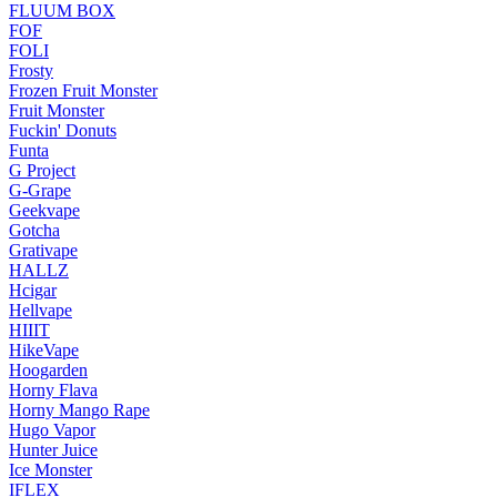
FLUUM BOX
FOF
FOLI
Frosty
Frozen Fruit Monster
Fruit Monster
Fuckin' Donuts
Funta
G Project
G-Grape
Geekvape
Gotcha
Grativape
HALLZ
Hcigar
Hellvape
HIIIT
HikeVape
Hoogarden
Horny Flava
Horny Mango Rape
Hugo Vapor
Hunter Juice
Ice Monster
IFLEX