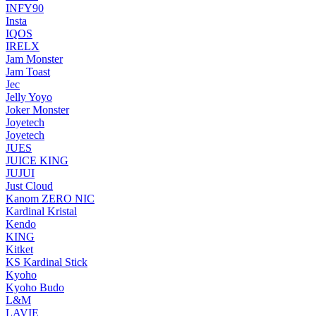
INFY90
Insta
IQOS
IRELX
Jam Monster
Jam Toast
Jec
Jelly Yoyo
Joker Monster
Joyetech
Joyetech
JUES
JUICE KING
JUJUI
Just Cloud
Kanom ZERO NIC
Kardinal Kristal
Kendo
KING
Kitket
KS Kardinal Stick
Kyoho
Kyoho Budo
L&M
LAVIE