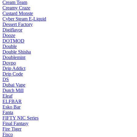
Cream Team
Creamy Craze
Custard Monste
Cyber Steam E-Liquid
Dessert Factory
Digiflavor
Dooze
DOTMOD
Double
Double Shisha
Doublemint
Dovpo
Drip Addict
Drip Code
DS
Dubai Vape
Dutch Mill
Eleaf
ELFBAR
Esko Bar
Fanta
FIFTY NIC Series
Final Fantasy
Fire Tiger
Fisco