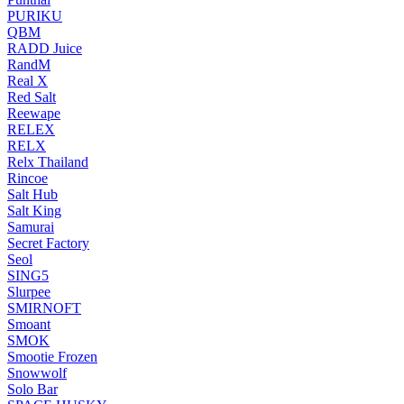
PURIKU
QBM
RADD Juice
RandM
Real X
Red Salt
Reewape
RELEX
RELX
Relx Thailand
Rincoe
Salt Hub
Salt King
Samurai
Secret Factory
Seol
SING5
Slurpee
SMIRNOFT
Smoant
SMOK
Smootie Frozen
Snowwolf
Solo Bar