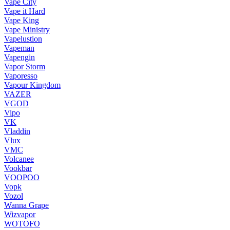
Vape City
Vape it Hard
Vape King
Vape Ministry
Vapelustion
Vapeman
Vapengin
Vapor Storm
Vaporesso
Vapour Kingdom
VAZER
VGOD
Vipo
VK
Vladdin
Vlux
VMC
Volcanee
Vookbar
VOOPOO
Vopk
Vozol
Wanna Grape
Wizvapor
WOTOFO