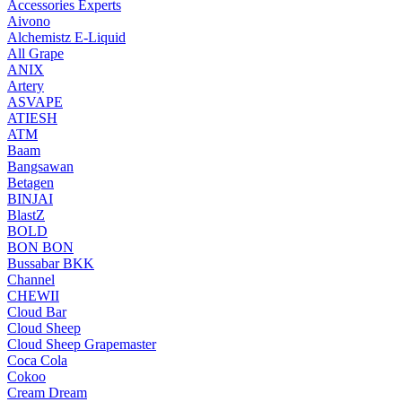
Accessories Experts
Aivono
Alchemistz E-Liquid
All Grape
ANIX
Artery
ASVAPE
ATIESH
ATM
Baam
Bangsawan
Betagen
BINJAI
BlastZ
BOLD
BON BON
Bussabar BKK
Channel
CHEWII
Cloud Bar
Cloud Sheep
Cloud Sheep Grapemaster
Coca Cola
Cokoo
Cream Dream