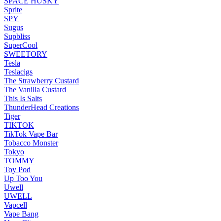
SPACE HUSKY
Sprite
SPY
Sugus
Supbliss
SuperCool
SWEETORY
Tesla
Teslacigs
The Strawberry Custard
The Vanilla Custard
This Is Salts
ThunderHead Creations
Tiger
TIKTOK
TikTok Vape Bar
Tobacco Monster
Tokyo
TOMMY
Toy Pod
Up Too You
Uwell
UWELL
Vapcell
Vape Bang