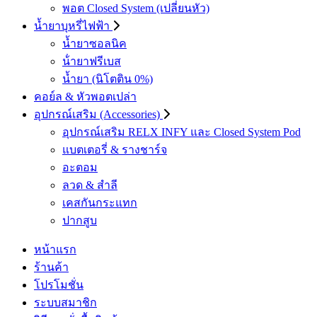
พอต Closed System (เปลี่ยนหัว)
น้ำยาบุหรี่ไฟฟ้า
น้ำยาซอลนิค
น้ํายาฟรีเบส
น้ำยา (นิโตติน 0%)
คอย์ล & หัวพอตเปล่า
อุปกรณ์เสริม (Accessories)
อุปกรณ์เสริม RELX INFY และ Closed System Pod
แบตเตอรี่ & รางชาร์จ
อะตอม
ลวด ​& สำลี
เคสกันกระแทก
ปากสูบ
หน้าแรก
ร้านค้า
โปรโมชั่น
ระบบสมาชิก