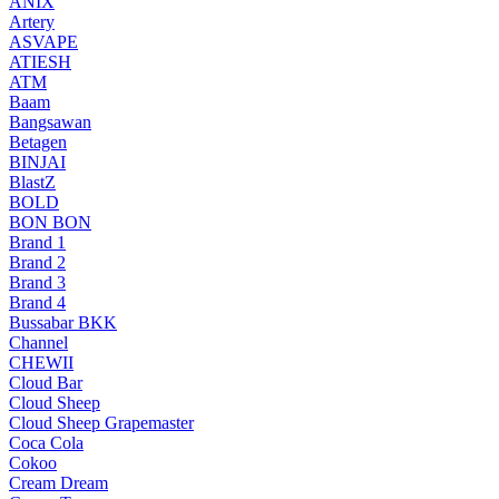
ANIX
Artery
ASVAPE
ATIESH
ATM
Baam
Bangsawan
Betagen
BINJAI
BlastZ
BOLD
BON BON
Brand 1
Brand 2
Brand 3
Brand 4
Bussabar BKK
Channel
CHEWII
Cloud Bar
Cloud Sheep
Cloud Sheep Grapemaster
Coca Cola
Cokoo
Cream Dream