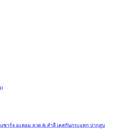
ว)
างชาร์จ
อะตอม
ลวด ​& สำลี
เคสกันกระแทก
ปากสูบ