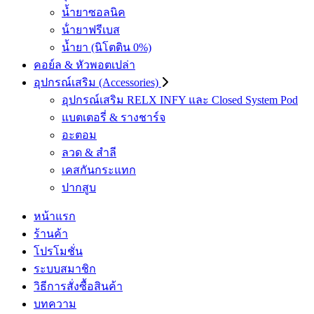
น้ำยาซอลนิค
น้ํายาฟรีเบส
น้ำยา (นิโตติน 0%)
คอย์ล & หัวพอตเปล่า
อุปกรณ์เสริม (Accessories)
อุปกรณ์เสริม RELX INFY และ Closed System Pod
แบตเตอรี่ & รางชาร์จ
อะตอม
ลวด ​& สำลี
เคสกันกระแทก
ปากสูบ
หน้าแรก
ร้านค้า
โปรโมชั่น
ระบบสมาชิก
วิธีการสั่งซื้อสินค้า
บทความ