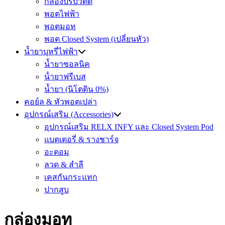
กล่องปรับวัตต์
พอตไฟฟ้า
พอตมอท
พอต Closed System (เปลี่ยนหัว)
น้ำยาบุหรี่ไฟฟ้า
น้ำยาซอลนิค
น้ํายาฟรีเบส
น้ำยา (นิโตติน 0%)
คอย์ล & หัวพอตเปล่า
อุปกรณ์เสริม (Accessories)
อุปกรณ์เสริม RELX INFY และ Closed System Pod
แบตเตอรี่ & รางชาร์จ
อะตอม
ลวด ​& สำลี
เคสกันกระแทก
ปากสูบ
กล่องมอท