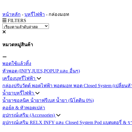
หน้าหลัก
-
บุหรี่ไฟฟ้า
-
กล่องมอท
FILTERS
หมวดหมู่สินค้า
พอตใช้แล้วทิ้ง
หัวพอต (INFY,JUES,POPUP และ อื่นๆ)
เครื่องบุหรี่ไฟฟ้า
กล่องปรับวัตต์
พอตไฟฟ้า
พอตมอท
พอต Closed System (เปลี่ยนหั
น้ำยาบุหรี่ไฟฟ้า
น้ำยาซอลนิค
น้ํายาฟรีเบส
น้ำยา (นิโตติน 0%)
คอย์ล & หัวพอตเปล่า
อุปกรณ์เสริม (Accessories)
อุปกรณ์เสริม RELX INFY และ Closed System Pod
แบตเตอรี่ & ร