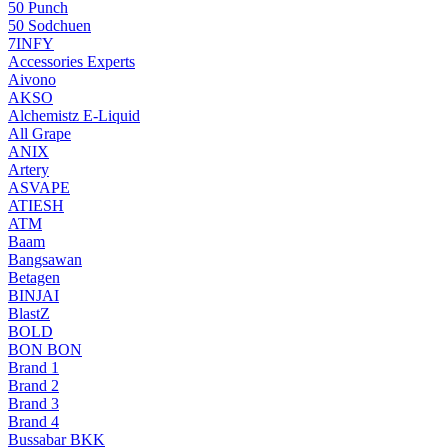
50 Punch
50 Sodchuen
7INFY
Accessories Experts
Aivono
AKSO
Alchemistz E-Liquid
All Grape
ANIX
Artery
ASVAPE
ATIESH
ATM
Baam
Bangsawan
Betagen
BINJAI
BlastZ
BOLD
BON BON
Brand 1
Brand 2
Brand 3
Brand 4
Bussabar BKK