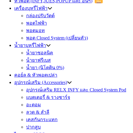
หัวพอต (INFY,JUES,POPUP และ อื่นๆ)
Hot
เครื่องบุหรี่ไฟฟ้า
กล่องปรับวัตต์
พอตไฟฟ้า
พอตมอท
พอต Closed System (เปลี่ยนหัว)
น้ำยาบุหรี่ไฟฟ้า
น้ำยาซอลนิค
น้ํายาฟรีเบส
น้ำยา (นิโตติน 0%)
คอย์ล & หัวพอตเปล่า
อุปกรณ์เสริม (Accessories)
อุปกรณ์เสริม RELX INFY และ Closed System Pod
แบตเตอรี่ & รางชาร์จ
อะตอม
ลวด ​& สำลี
เคสกันกระแทก
ปากสูบ