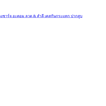
างชาร์จ
อะตอม
ลวด ​& สำลี
เคสกันกระแทก
ปากสูบ