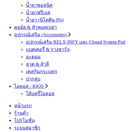
น้ำยาซอลนิค
น้ํายาฟรีเบส
น้ำยา (นิโตติน 0%)
คอย์ล & หัวพอตเปล่า
อุปกรณ์เสริม (Accessories)
อุปกรณ์เสริม RELX INFY และ Closed System Pod
แบตเตอรี่ & รางชาร์จ
อะตอม
ลวด ​& สำลี
เคสกันกระแทก
ปากสูบ
ไอคอส - IQOS
ไส้บุหรี่ไอคอส
หน้าแรก
ร้านค้า
โปรโมชั่น
ระบบสมาชิก