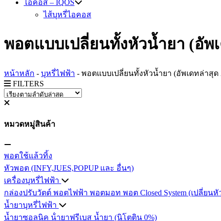
ไอคอส – IQOS
ไส้บุหรี่ไอคอส
พอตแบบเปลี่ยนทั้งหัวน้ำยา (อัพ
หน้าหลัก
-
บุหรี่ไฟฟ้า
-
พอตแบบเปลี่ยนทั้งหัวน้ำยา (อัพเดทล่าสุด
FILTERS
หมวดหมู่สินค้า
พอตใช้แล้วทิ้ง
หัวพอต (INFY,JUES,POPUP และ อื่นๆ)
เครื่องบุหรี่ไฟฟ้า
กล่องปรับวัตต์
พอตไฟฟ้า
พอตมอท
พอต Closed System (เปลี่ยนหั
น้ำยาบุหรี่ไฟฟ้า
น้ำยาซอลนิค
น้ํายาฟรีเบส
น้ำยา (นิโตติน 0%)