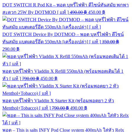
DOT SWITCH R Pod Kit – พอต บุหรี่ไฟฟ้า ดีไซน์ทันสมัย พกพา
สะดวก 25W By DOTMOD [ แท้ ]
490.00
฿
450.00
฿
DOT SWITCH Device By DOTMOD – พอต บุหรี่ไฟฟ้า ดีไซน์
ทันสมัย แบตเตอรี่อึด 550mAh [เครื่องเปล่า] [ แท้ ]
350.00
฿
290.00
฿
พอต บุหรี่ไฟฟ้า Vladdin X Refill 550mAh (พร้อมพอตเติมได้ 1
หัว [ แท้ ]
790.00
฿
450.00
฿
พอต บุหรี่ไฟฟ้า Vladdin X Starter Kit (พร้อมพอตยา 2 หัว
Menthol+Tobacco) [ แท้ ]
790.00
฿
490.00
฿
พอต – This is salts INFY Pod Close system 400mAh ใส่หัว Relx