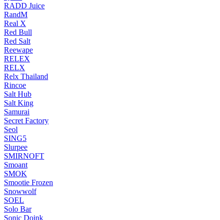
RADD Juice
RandM
Real X
Red Bull
Red Salt
Reewape
RELEX
RELX
Relx Thailand
Rincoe
Salt Hub
Salt King
Samurai
Secret Factory
Seol
SING5
Slurpee
SMIRNOFT
Smoant
SMOK
Smootie Frozen
Snowwolf
SOEL
Solo Bar
Sonic Doink