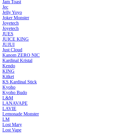
Jam Toast
Jec
Jelly Yoyo
Joker Monster
Joyetech
Joyetech
JUES
JUICE KING
JUJUI
Just Cloud
Kanom ZERO NIC
Kardinal Kristal
Kendo
KING
Kitket
KS Kardinal Stick
Kyoho
Kyoho Budo
L&M
LANAVAPE
LAVIE
Lemonade Monster
LM
Lost Mary
Lost Vape