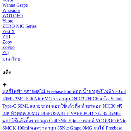
Wanna Grape
Wizvapor
WOTOFO
Yuoto
ZERO NIC Series
Zest X
ZHI
Zooy
Zovoo
ZQ
ขนมไทย
แท็ก
บุหรี่ไฟฟ้า
#สายผลไม้
Freebase
Pod
พอต
น้ำยาบุหรี่ไฟฟ้า
30 ml
30ML
3MG
Salt Nic
6MG
ราคาถูก
#NIC3
#NIC6
ส่งไว
Saltnic
Type-C
60ML
#สายขนม
พอตใช้แล้วทิ้ง
น้ำยาพอต
NIC30
ฟรี
เบส
หัวพอต
30MG
DISPOSABLE VAPE POD
NIC35
35MG
พอตใช้แล้วทิ้งราคาถูก
Coil
3Nic
E-juice
คอยล์
VOOPOO
6Nic
SMOK
100ml
พอตราคาถูก
35Nic
Grape
0MG
ผลไม้ Freebase