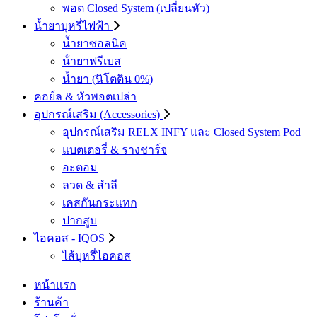
พอต Closed System (เปลี่ยนหัว)
น้ำยาบุหรี่ไฟฟ้า
น้ำยาซอลนิค
น้ํายาฟรีเบส
น้ำยา (นิโตติน 0%)
คอย์ล & หัวพอตเปล่า
อุปกรณ์เสริม (Accessories)
อุปกรณ์เสริม RELX INFY และ Closed System Pod
แบตเตอรี่ & รางชาร์จ
อะตอม
ลวด ​& สำลี
เคสกันกระแทก
ปากสูบ
ไอคอส - IQOS
ไส้บุหรี่ไอคอส
หน้าแรก
ร้านค้า