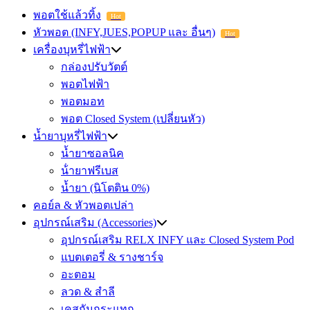
พอตใช้แล้วทิ้ง
Hot
หัวพอต (INFY,JUES,POPUP และ อื่นๆ)
Hot
เครื่องบุหรี่ไฟฟ้า
กล่องปรับวัตต์
พอตไฟฟ้า
พอตมอท
พอต Closed System (เปลี่ยนหัว)
น้ำยาบุหรี่ไฟฟ้า
น้ำยาซอลนิค
น้ํายาฟรีเบส
น้ำยา (นิโตติน 0%)
คอย์ล & หัวพอตเปล่า
อุปกรณ์เสริม (Accessories)
อุปกรณ์เสริม RELX INFY และ Closed System Pod
แบตเตอรี่ & รางชาร์จ
อะตอม
ลวด ​& สำลี
เคสกันกระแทก