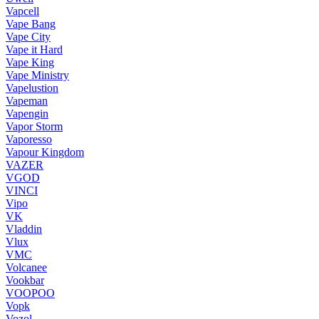
Vapcell
Vape Bang
Vape City
Vape it Hard
Vape King
Vape Ministry
Vapelustion
Vapeman
Vapengin
Vapor Storm
Vaporesso
Vapour Kingdom
VAZER
VGOD
VINCI
Vipo
VK
Vladdin
Vlux
VMC
Volcanee
Vookbar
VOOPOO
Vopk
Vozol