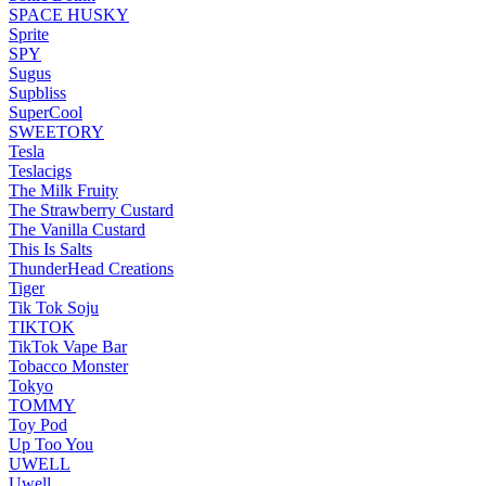
SPACE HUSKY
Sprite
SPY
Sugus
Supbliss
SuperCool
SWEETORY
Tesla
Teslacigs
The Milk Fruity
The Strawberry Custard
The Vanilla Custard
This Is Salts
ThunderHead Creations
Tiger
Tik Tok Soju
TIKTOK
TikTok Vape Bar
Tobacco Monster
Tokyo
TOMMY
Toy Pod
Up Too You
UWELL
Uwell