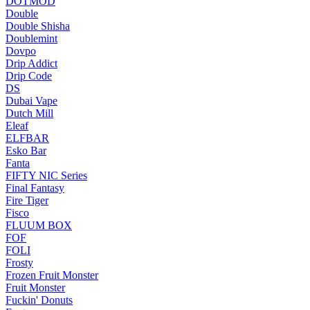
DOTMOD
Double
Double Shisha
Doublemint
Dovpo
Drip Addict
Drip Code
DS
Dubai Vape
Dutch Mill
Eleaf
ELFBAR
Esko Bar
Fanta
FIFTY NIC Series
Final Fantasy
Fire Tiger
Fisco
FLUUM BOX
FOF
FOLI
Frosty
Frozen Fruit Monster
Fruit Monster
Fuckin' Donuts