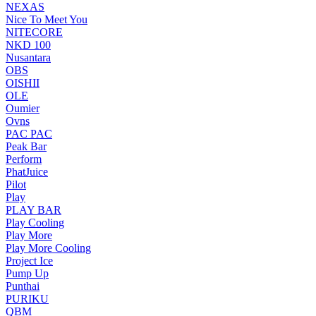
NEXAS
Nice To Meet You
NITECORE
NKD 100
Nusantara
OBS
OISHII
OLE
Oumier
Ovns
PAC PAC
Peak Bar
Perform
PhatJuice
Pilot
Play
PLAY BAR
Play Cooling
Play More
Play More Cooling
Project Ice
Pump Up
Punthai
PURIKU
QBM