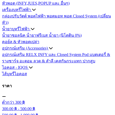
หัวพอต (INFY,JUES,POPUP และ อื่นๆ)
เครื่องบุหรี่ไฟฟ้า
กล่องปรับวัตต์
พอตไฟฟ้า
พอตมอท
พอต Closed System (เปลี่ยน
หัว)
น้ำยาบุหรี่ไฟฟ้า
น้ำยาซอลนิค
น้ํายาฟรีเบส
น้ำยา (นิโตติน 0%)
คอย์ล & หัวพอตเปล่า
อุปกรณ์เสริม (Accessories)
อุปกรณ์เสริม RELX INFY และ Closed System Pod
แบตเตอรี่ &
รางชาร์จ
อะตอม
ลวด ​& สำลี
เคสกันกระแทก
ปากสูบ
ไอคอส - IQOS
ไส้บุหรี่ไอคอส
ราคา
ต่ำกว่า 300 ฿
300.00 ฿ - 500.00 ฿