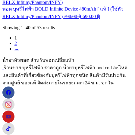
พอต บุหรี่ไฟฟ้า BOLD Infinite Device 480mAh [ แท้ ] (ใช้หัว
RELX Infitiny/Phantom/INFY)
790.00
฿
690.00
฿
Showing
1–40
of
53
results
1
2
→
น้ำยาหัวพอต สำหรับพอตเปลี่ยนหัว
ร้านขาย บุหรี่ไฟฟ้า ราคาถูก น้ำยาบุหรี่ไฟฟ้า pod coil อะไหล่
และสินค้าที่เกี่ยวข้องกับบุหรี่ไฟฟ้าทุกชนิด สินค้ามีรับประกัน
จากศูนย์ ของแท้ จัดส่งภายในระยะเวลา 24 ช.ม. ทุกวัน