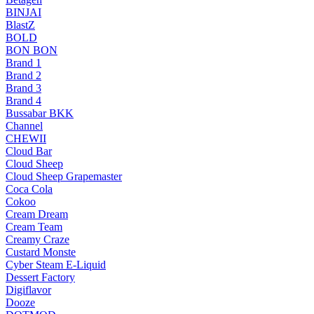
BINJAI
BlastZ
BOLD
BON BON
Brand 1
Brand 2
Brand 3
Brand 4
Bussabar BKK
Channel
CHEWII
Cloud Bar
Cloud Sheep
Cloud Sheep Grapemaster
Coca Cola
Cokoo
Cream Dream
Cream Team
Creamy Craze
Custard Monste
Cyber Steam E-Liquid
Dessert Factory
Digiflavor
Dooze