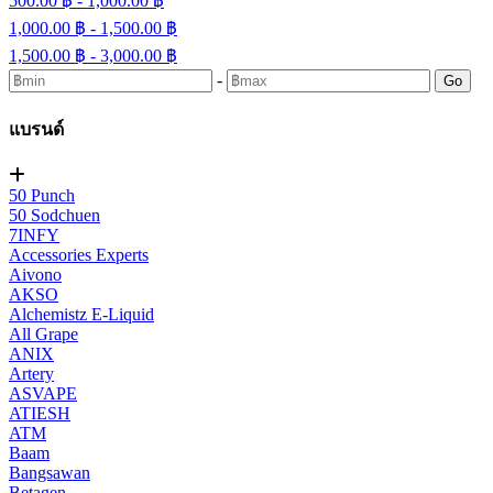
500.00 ฿ - 1,000.00 ฿
1,000.00 ฿ - 1,500.00 ฿
1,500.00 ฿ - 3,000.00 ฿
-
Go
แบรนด์
50 Punch
50 Sodchuen
7INFY
Accessories Experts
Aivono
AKSO
Alchemistz E-Liquid
All Grape
ANIX
Artery
ASVAPE
ATIESH
ATM
Baam
Bangsawan
Betagen