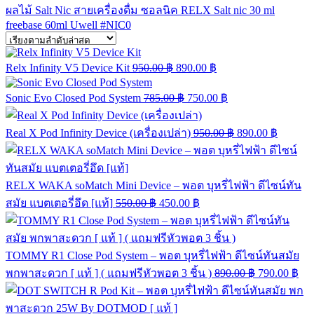
ผลไม้ Salt Nic
สายเครื่องดื่ม
ซอลนิค
RELX
Salt nic 30 ml
freebase 60ml
Uwell
#NIC0
Relx Infinity V5 Device Kit
950.00
฿
890.00
฿
Sonic Evo Closed Pod System
785.00
฿
750.00
฿
Real X Pod Infinity Device (เครื่องเปล่า)
950.00
฿
890.00
฿
RELX WAKA soMatch Mini Device – พอต บุหรี่ไฟฟ้า ดีไซน์ทัน
สมัย แบตเตอรี่อึด [แท้]
550.00
฿
450.00
฿
TOMMY R1 Close Pod System – พอต บุหรี่ไฟฟ้า ดีไซน์ทันสมัย
พกพาสะดวก [ แท้ ] ( แถมฟรีหัวพอต 3 ชิ้น )
890.00
฿
790.00
฿