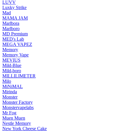
LUVV
Luxky Strike
Mad
MAMA JAM
Marlbora
Marlboro
MD Premium
MED's Lab
MEGA VAPEZ
Memory
Memory Vape
MEVIUS
Mild-Blue
Mild-boro
MILLILIMETER
Milo
MiNiMAL
Mirinda
Monster
Monster Factory
Monstervapelabs
Mr Fog
Muen Muen
Nestle Memory
New York Cheese Cake