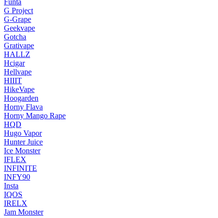
Funta
G Project
G-Grape
Geekvape
Gotcha
Grativape
HALLZ
Hcigar
Hellvape
HIIIT
HikeVape
Hoogarden
Horny Flava
Horny Mango Rape
HQD
Hugo Vapor
Hunter Juice
Ice Monster
IFLEX
INFINITE
INFY90
Insta
IQOS
IRELX
Jam Monster