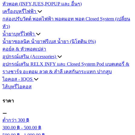
หัวพอต (INFY,JUES,POPUP และ อื่นๆ)
เครื่องบุหรี่ไฟฟ้า
กล่องปรับวัตต์
พอตไฟฟ้า
พอตมอท
พอต Closed System (เปลี่ยน
หัว)
น้ำยาบุหรี่ไฟฟ้า
น้ำยาซอลนิค
น้ํายาฟรีเบส
น้ำยา (นิโตติน 0%)
คอย์ล & หัวพอตเปล่า
อุปกรณ์เสริม (Accessories)
อุปกรณ์เสริม RELX INFY และ Closed System Pod
แบตเตอรี่ &
รางชาร์จ
อะตอม
ลวด ​& สำลี
เคสกันกระแทก
ปากสูบ
ไอคอส - IQOS
ไส้บุหรี่ไอคอส
ราคา
ต่ำกว่า 300 ฿
300.00 ฿ - 500.00 ฿