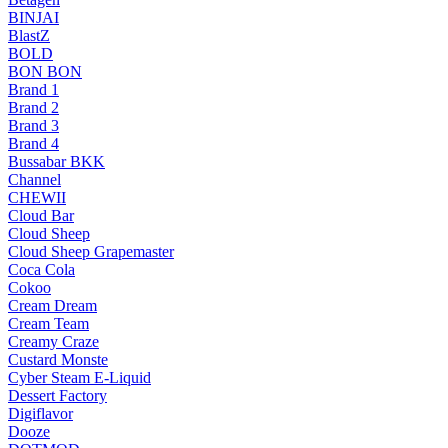
BINJAI
BlastZ
BOLD
BON BON
Brand 1
Brand 2
Brand 3
Brand 4
Bussabar BKK
Channel
CHEWII
Cloud Bar
Cloud Sheep
Cloud Sheep Grapemaster
Coca Cola
Cokoo
Cream Dream
Cream Team
Creamy Craze
Custard Monste
Cyber Steam E-Liquid
Dessert Factory
Digiflavor
Dooze