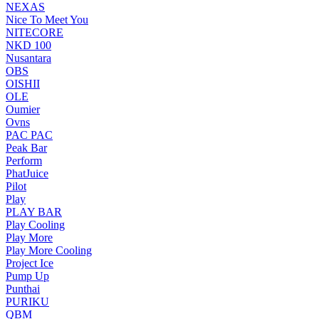
NEXAS
Nice To Meet You
NITECORE
NKD 100
Nusantara
OBS
OISHII
OLE
Oumier
Ovns
PAC PAC
Peak Bar
Perform
PhatJuice
Pilot
Play
PLAY BAR
Play Cooling
Play More
Play More Cooling
Project Ice
Pump Up
Punthai
PURIKU
QBM