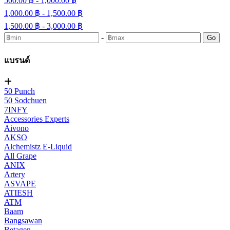
500.00 ฿ - 1,000.00 ฿
1,000.00 ฿ - 1,500.00 ฿
1,500.00 ฿ - 3,000.00 ฿
-
Go
แบรนด์
50 Punch
50 Sodchuen
7INFY
Accessories Experts
Aivono
AKSO
Alchemistz E-Liquid
All Grape
ANIX
Artery
ASVAPE
ATIESH
ATM
Baam
Bangsawan
Betagen