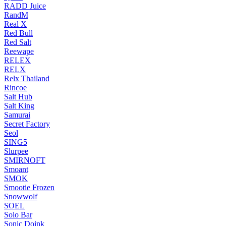
RADD Juice
RandM
Real X
Red Bull
Red Salt
Reewape
RELEX
RELX
Relx Thailand
Rincoe
Salt Hub
Salt King
Samurai
Secret Factory
Seol
SING5
Slurpee
SMIRNOFT
Smoant
SMOK
Smootie Frozen
Snowwolf
SOEL
Solo Bar
Sonic Doink