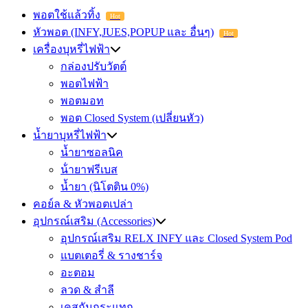
พอตใช้แล้วทิ้ง
Hot
หัวพอต (INFY,JUES,POPUP และ อื่นๆ)
Hot
เครื่องบุหรี่ไฟฟ้า
กล่องปรับวัตต์
พอตไฟฟ้า
พอตมอท
พอต Closed System (เปลี่ยนหัว)
น้ำยาบุหรี่ไฟฟ้า
น้ำยาซอลนิค
น้ํายาฟรีเบส
น้ำยา (นิโตติน 0%)
คอย์ล & หัวพอตเปล่า
อุปกรณ์เสริม (Accessories)
อุปกรณ์เสริม RELX INFY และ Closed System Pod
แบตเตอรี่ & รางชาร์จ
อะตอม
ลวด ​& สำลี
เคสกันกระแทก