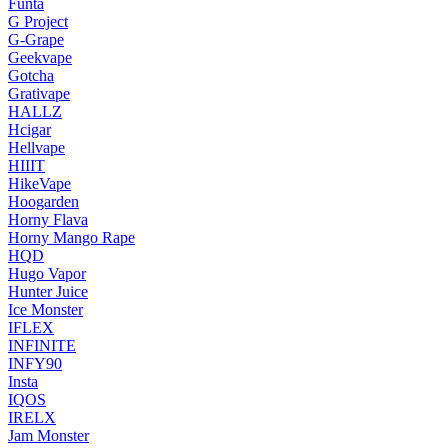
Funta
G Project
G-Grape
Geekvape
Gotcha
Grativape
HALLZ
Hcigar
Hellvape
HIIIT
HikeVape
Hoogarden
Horny Flava
Horny Mango Rape
HQD
Hugo Vapor
Hunter Juice
Ice Monster
IFLEX
INFINITE
INFY90
Insta
IQOS
IRELX
Jam Monster