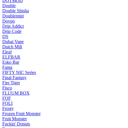
DOTMOD
Double
Double Shisha
Doublemint
Dovpo
Drip Addict
Drip Code
DS
Dubai Vape
Dutch Mill
Eleaf
ELFBAR
Esko Bar
Fanta
FIFTY NIC Series
Final Fantasy
Fire Tiger
Fisco
FLUUM BOX
FOF
FOLI
Frosty
Frozen Fruit Monster
Fruit Monster
Fuckin' Donuts