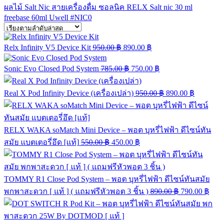
ผลไม้ Salt Nic
สายเครื่องดื่ม
ซอลนิค
RELX
Salt nic 30 ml
freebase 60ml
Uwell
#NIC0
Relx Infinity V5 Device Kit
950.00
฿
890.00
฿
Sonic Evo Closed Pod System
785.00
฿
750.00
฿
Real X Pod Infinity Device (เครื่องเปล่า)
950.00
฿
890.00
฿
RELX WAKA soMatch Mini Device – พอต บุหรี่ไฟฟ้า ดีไซน์ทัน
สมัย แบตเตอรี่อึด [แท้]
550.00
฿
450.00
฿
TOMMY R1 Close Pod System – พอต บุหรี่ไฟฟ้า ดีไซน์ทันสมัย
พกพาสะดวก [ แท้ ] ( แถมฟรีหัวพอต 3 ชิ้น )
890.00
฿
790.00
฿