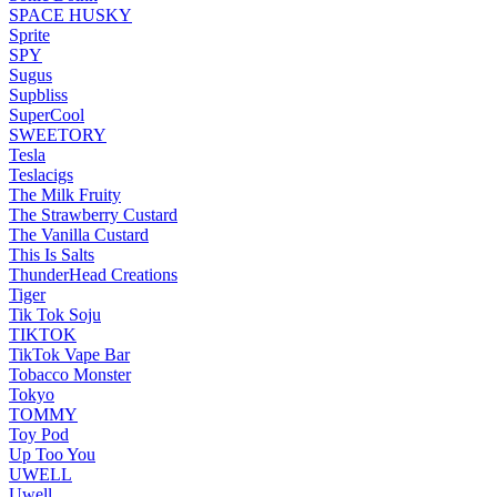
SPACE HUSKY
Sprite
SPY
Sugus
Supbliss
SuperCool
SWEETORY
Tesla
Teslacigs
The Milk Fruity
The Strawberry Custard
The Vanilla Custard
This Is Salts
ThunderHead Creations
Tiger
Tik Tok Soju
TIKTOK
TikTok Vape Bar
Tobacco Monster
Tokyo
TOMMY
Toy Pod
Up Too You
UWELL
Uwell