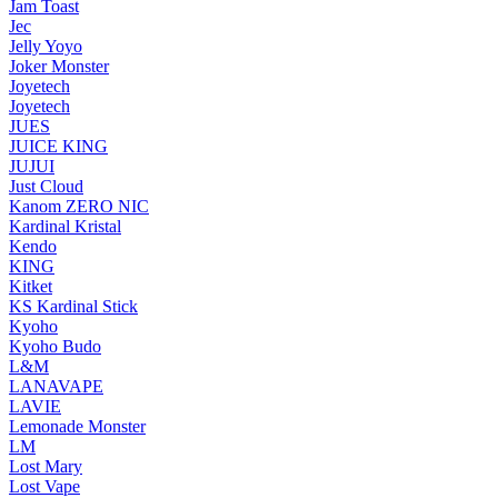
Jam Toast
Jec
Jelly Yoyo
Joker Monster
Joyetech
Joyetech
JUES
JUICE KING
JUJUI
Just Cloud
Kanom ZERO NIC
Kardinal Kristal
Kendo
KING
Kitket
KS Kardinal Stick
Kyoho
Kyoho Budo
L&M
LANAVAPE
LAVIE
Lemonade Monster
LM
Lost Mary
Lost Vape