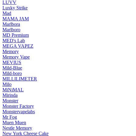
LUVV
Luxky Strike
Mad
MAMA JAM
Marlbora
Marlboro
MD Premium
MED's Lab
MEGA VAPEZ
Memory
Memory Vape
MEVIUS
Mild-Blue
Mild-boro
MILLILIMETER
Milo
MiNiMAL
Mirinda
Monster
Monster Factory
Monstervapelabs
Mr Fog
Muen Muen
Nestle Memory
New York Cheese Cake