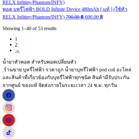
พอต บุหรี่ไฟฟ้า BOLD Infinite Device 480mAh [ แท้ ] (ใช้หัว
RELX Infitiny/Phantom/INFY)
790.00
฿
690.00
฿
Showing
1–40
of
53
results
1
2
→
น้ำยาหัวพอต สำหรับพอตเปลี่ยนหัว
ร้านขาย บุหรี่ไฟฟ้า ราคาถูก น้ำยาบุหรี่ไฟฟ้า pod coil อะไหล่
และสินค้าที่เกี่ยวข้องกับบุหรี่ไฟฟ้าทุกชนิด สินค้ามีรับประกัน
จากศูนย์ ของแท้ จัดส่งภายในระยะเวลา 24 ช.ม. ทุกวัน