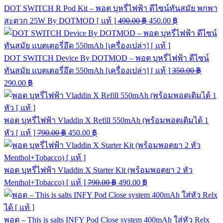
DOT SWITCH R Pod Kit – พอต บุหรี่ไฟฟ้า ดีไซน์ทันสมัย พกพา
สะดวก 25W By DOTMOD [ แท้ ]
490.00
฿
450.00
฿
DOT SWITCH Device By DOTMOD – พอต บุหรี่ไฟฟ้า ดีไซน์
ทันสมัย แบตเตอรี่อึด 550mAh [เครื่องเปล่า] [ แท้ ]
350.00
฿
290.00
฿
พอต บุหรี่ไฟฟ้า Vladdin X Refill 550mAh (พร้อมพอตเติมได้ 1
หัว [ แท้ ]
790.00
฿
450.00
฿
พอต บุหรี่ไฟฟ้า Vladdin X Starter Kit (พร้อมพอตยา 2 หัว
Menthol+Tobacco) [ แท้ ]
790.00
฿
490.00
฿
พอต – This is salts INFY Pod Close system 400mAh ใส่หัว Relx