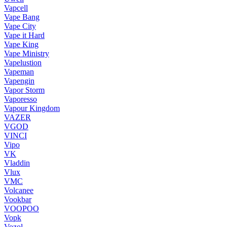
Vapcell
Vape Bang
Vape City
Vape it Hard
Vape King
Vape Ministry
Vapelustion
Vapeman
Vapengin
Vapor Storm
Vaporesso
Vapour Kingdom
VAZER
VGOD
VINCI
Vipo
VK
Vladdin
Vlux
VMC
Volcanee
Vookbar
VOOPOO
Vopk
Vozol