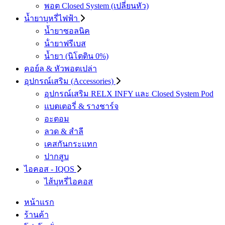
พอต Closed System (เปลี่ยนหัว)
น้ำยาบุหรี่ไฟฟ้า
น้ำยาซอลนิค
น้ํายาฟรีเบส
น้ำยา (นิโตติน 0%)
คอย์ล & หัวพอตเปล่า
อุปกรณ์เสริม (Accessories)
อุปกรณ์เสริม RELX INFY และ Closed System Pod
แบตเตอรี่ & รางชาร์จ
อะตอม
ลวด ​& สำลี
เคสกันกระแทก
ปากสูบ
ไอคอส - IQOS
ไส้บุหรี่ไอคอส
หน้าแรก
ร้านค้า