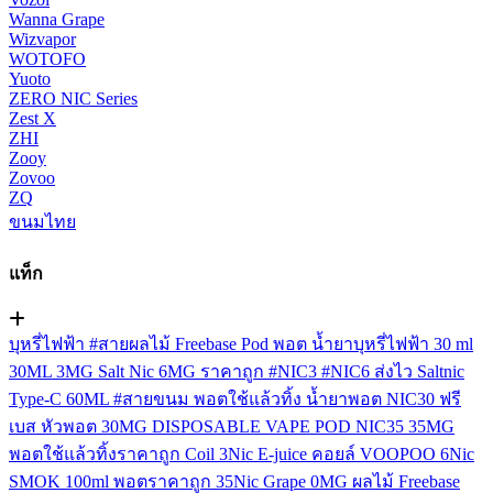
Wanna Grape
Wizvapor
WOTOFO
Yuoto
ZERO NIC Series
Zest X
ZHI
Zooy
Zovoo
ZQ
ขนมไทย
แท็ก
บุหรี่ไฟฟ้า
#สายผลไม้
Freebase
Pod
พอต
น้ำยาบุหรี่ไฟฟ้า
30 ml
30ML
3MG
Salt Nic
6MG
ราคาถูก
#NIC3
#NIC6
ส่งไว
Saltnic
Type-C
60ML
#สายขนม
พอตใช้แล้วทิ้ง
น้ำยาพอต
NIC30
ฟรี
เบส
หัวพอต
30MG
DISPOSABLE VAPE POD
NIC35
35MG
พอตใช้แล้วทิ้งราคาถูก
Coil
3Nic
E-juice
คอยล์
VOOPOO
6Nic
SMOK
100ml
พอตราคาถูก
35Nic
Grape
0MG
ผลไม้ Freebase