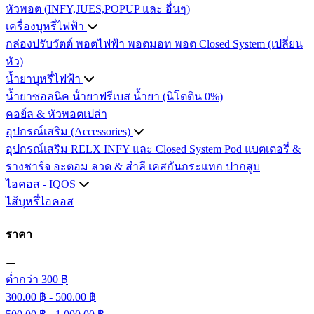
หัวพอต (INFY,JUES,POPUP และ อื่นๆ)
เครื่องบุหรี่ไฟฟ้า
กล่องปรับวัตต์
พอตไฟฟ้า
พอตมอท
พอต Closed System (เปลี่ยน
หัว)
น้ำยาบุหรี่ไฟฟ้า
น้ำยาซอลนิค
น้ํายาฟรีเบส
น้ำยา (นิโตติน 0%)
คอย์ล & หัวพอตเปล่า
อุปกรณ์เสริม (Accessories)
อุปกรณ์เสริม RELX INFY และ Closed System Pod
แบตเตอรี่ &
รางชาร์จ
อะตอม
ลวด ​& สำลี
เคสกันกระแทก
ปากสูบ
ไอคอส - IQOS
ไส้บุหรี่ไอคอส
ราคา
ต่ำกว่า 300 ฿
300.00 ฿ - 500.00 ฿