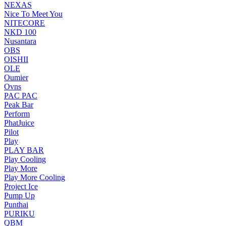
NEXAS
Nice To Meet You
NITECORE
NKD 100
Nusantara
OBS
OISHII
OLE
Oumier
Ovns
PAC PAC
Peak Bar
Perform
PhatJuice
Pilot
Play
PLAY BAR
Play Cooling
Play More
Play More Cooling
Project Ice
Pump Up
Punthai
PURIKU
QBM