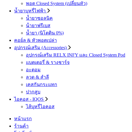
พอต Closed System (เปลี่ยนหัว)
น้ำยาบุหรี่ไฟฟ้า
น้ำยาซอลนิค
น้ํายาฟรีเบส
น้ำยา (นิโตติน 0%)
คอย์ล & หัวพอตเปล่า
อุปกรณ์เสริม (Accessories)
อุปกรณ์เสริม RELX INFY และ Closed System Pod
แบตเตอรี่ & รางชาร์จ
อะตอม
ลวด ​& สำลี
เคสกันกระแทก
ปากสูบ
ไอคอส - IQOS
ไส้บุหรี่ไอคอส
หน้าแรก
ร้านค้า