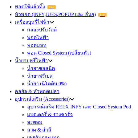
พอตใช้แล้วทิ้ง
Hot
หัวพอต (INFY,JUES,POPUP และ อื่นๆ)
Hot
เครื่องบุหรี่ไฟฟ้า
กล่องปรับวัตต์
พอตไฟฟ้า
พอตมอท
พอต Closed System (เปลี่ยนหัว)
น้ำยาบุหรี่ไฟฟ้า
น้ำยาซอลนิค
น้ํายาฟรีเบส
น้ำยา (นิโตติน 0%)
คอย์ล & หัวพอตเปล่า
อุปกรณ์เสริม (Accessories)
อุปกรณ์เสริม RELX INFY และ Closed System Pod
แบตเตอรี่ & รางชาร์จ
อะตอม
ลวด ​& สำลี
เคสกันกระแทก