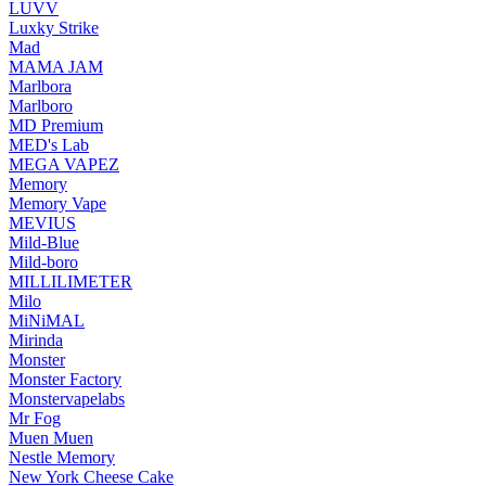
LUVV
Luxky Strike
Mad
MAMA JAM
Marlbora
Marlboro
MD Premium
MED's Lab
MEGA VAPEZ
Memory
Memory Vape
MEVIUS
Mild-Blue
Mild-boro
MILLILIMETER
Milo
MiNiMAL
Mirinda
Monster
Monster Factory
Monstervapelabs
Mr Fog
Muen Muen
Nestle Memory
New York Cheese Cake