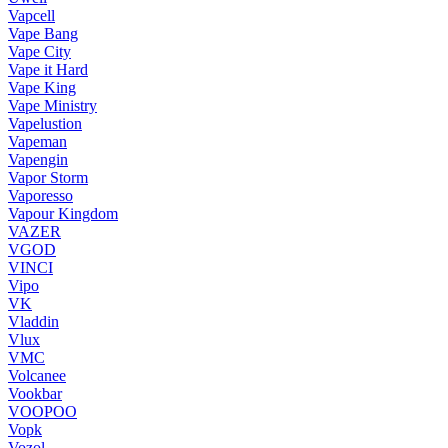
Vapcell
Vape Bang
Vape City
Vape it Hard
Vape King
Vape Ministry
Vapelustion
Vapeman
Vapengin
Vapor Storm
Vaporesso
Vapour Kingdom
VAZER
VGOD
VINCI
Vipo
VK
Vladdin
Vlux
VMC
Volcanee
Vookbar
VOOPOO
Vopk
Vozol