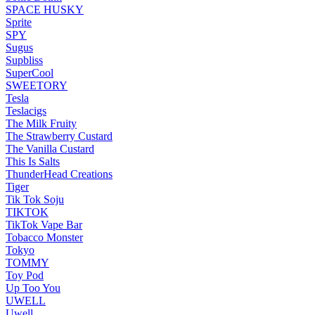
SPACE HUSKY
Sprite
SPY
Sugus
Supbliss
SuperCool
SWEETORY
Tesla
Teslacigs
The Milk Fruity
The Strawberry Custard
The Vanilla Custard
This Is Salts
ThunderHead Creations
Tiger
Tik Tok Soju
TIKTOK
TikTok Vape Bar
Tobacco Monster
Tokyo
TOMMY
Toy Pod
Up Too You
UWELL
Uwell