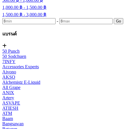
500.00 ฿ - 1,000.00 ฿
1,000.00 ฿ - 1,500.00 ฿
1,500.00 ฿ - 3,000.00 ฿
-
Go
แบรนด์
50 Punch
50 Sodchuen
7INFY
Accessories Experts
Aivono
AKSO
Alchemistz E-Liquid
All Grape
ANIX
Artery
ASVAPE
ATIESH
ATM
Baam
Bangsawan
Betagen