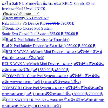
ผลไม้ Salt Nic
สายเครื่องดื่ม
ซอลนิค
RELX
Salt nic 30 ml
freebase 60ml
Uwell
#NIC0
Relx Infinity V5 Device Kit
950.00
฿
890.00
฿
Sonic Evo Closed Pod System
785.00
฿
750.00
฿
Real X Pod Infinity Device (เครื่องเปล่า)
950.00
฿
890.00
฿
RELX WAKA soMatch Mini Device – พอต บุหรี่ไฟฟ้า ดีไซน์ทัน
สมัย แบตเตอรี่อึด [แท้]
550.00
฿
450.00
฿
TOMMY R1 Close Pod System – พอต บุหรี่ไฟฟ้า ดีไซน์ทันสมัย
พกพาสะดวก [ แท้ ] ( แถมฟรีหัวพอต 3 ชิ้น )
890.00
฿
790.00
฿