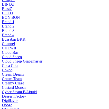
BINJAI
BlastZ
BOLD
BON BON
Brand 1
Brand 2
Brand 3
Brand 4
Bussabar BKK
Channel
CHEWII
Cloud Bar
Cloud Sheep
Cloud Sheep Grapemaster
Coca Cola
Cokoo
Cream Dream
Cream Team
Creamy Craze
Custard Monste
Cyber Steam E-Liquid
Dessert Factory
Digiflavor
Dooze