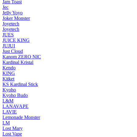
Jam Toast
Jec
Jelly Yoyo
Joker Monster
Joyetech
Joyetech
JUES
JUICE KING
JUJUI
Just Cloud
Kanom ZERO NIC
Kardinal Kristal
Kendo
KING
Kitket
KS Kardinal Stick
Kyoho
Kyoho Budo
L&M
LANAVAPE
LAVIE
Lemonade Monster
LM
Lost Mary
Lost Vape