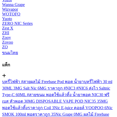
Wanna Grape
Wizvapor
WOTOFO
Yuoto
ZERO NIC Series
Zest X
ZHI
Zooy
Zovoo
ZQ
ขนมไทย
แท็ก
บุหรี่ไฟฟ้า
#สายผลไม้
Freebase
Pod
พอต
น้ำยาบุหรี่ไฟฟ้า
30 ml
30ML
3MG
Salt Nic
6MG
ราคาถูก
#NIC3
#NIC6
ส่งไว
Saltnic
Type-C
60ML
#สายขนม
พอตใช้แล้วทิ้ง
น้ำยาพอต
NIC30
ฟรี
เบส
หัวพอต
30MG
DISPOSABLE VAPE POD
NIC35
35MG
พอตใช้แล้วทิ้งราคาถูก
Coil
3Nic
E-juice
คอยล์
VOOPOO
6Nic
SMOK
100ml
พอตราคาถูก
35Nic
Grape
0MG
ผลไม้ Freebase