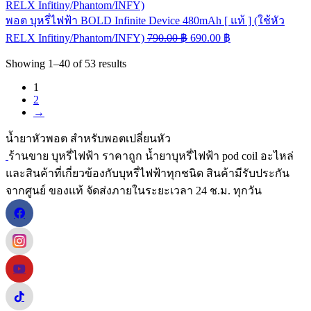
พอต บุหรี่ไฟฟ้า BOLD Infinite Device 480mAh [ แท้ ] (ใช้หัว
RELX Infitiny/Phantom/INFY)
790.00
฿
690.00
฿
Showing
1–40
of
53
results
1
2
→
น้ำยาหัวพอต สำหรับพอตเปลี่ยนหัว
ร้านขาย บุหรี่ไฟฟ้า ราคาถูก น้ำยาบุหรี่ไฟฟ้า pod coil อะไหล่
และสินค้าที่เกี่ยวข้องกับบุหรี่ไฟฟ้าทุกชนิด สินค้ามีรับประกัน
จากศูนย์ ของแท้ จัดส่งภายในระยะเวลา 24 ช.ม. ทุกวัน