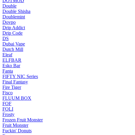
DOTMOD
Double
Double Shisha
Doublemint
Dovpo
Drip Addict
Drip Code
DS
Dubai Vape
Dutch Mill
Eleaf
ELFBAR
Esko Bar
Fanta
FIFTY NIC Series
Final Fantasy
Fire Tiger
Fisco
FLUUM BOX
FOF
FOLI
Frosty
Frozen Fruit Monster
Fruit Monster
Fuckin' Donuts