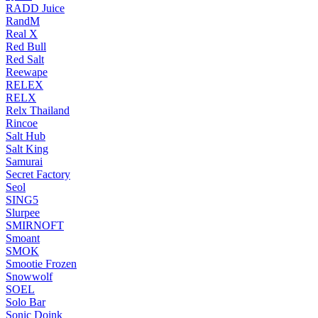
RADD Juice
RandM
Real X
Red Bull
Red Salt
Reewape
RELEX
RELX
Relx Thailand
Rincoe
Salt Hub
Salt King
Samurai
Secret Factory
Seol
SING5
Slurpee
SMIRNOFT
Smoant
SMOK
Smootie Frozen
Snowwolf
SOEL
Solo Bar
Sonic Doink