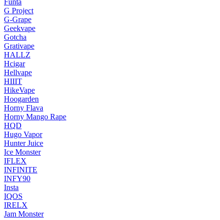
Funta
G Project
G-Grape
Geekvape
Gotcha
Grativape
HALLZ
Hcigar
Hellvape
HIIIT
HikeVape
Hoogarden
Horny Flava
Horny Mango Rape
HQD
Hugo Vapor
Hunter Juice
Ice Monster
IFLEX
INFINITE
INFY90
Insta
IQOS
IRELX
Jam Monster