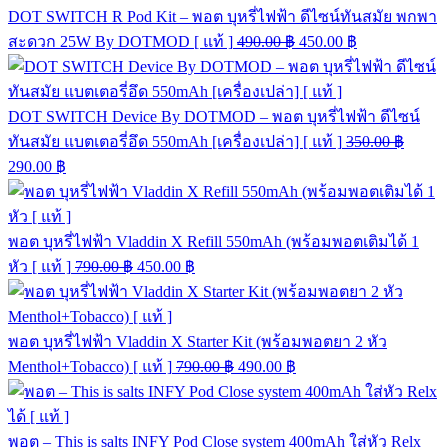
DOT SWITCH R Pod Kit – พอต บุหรี่ไฟฟ้า ดีไซน์ทันสมัย พกพา
สะดวก 25W By DOTMOD [ แท้ ]
490.00
฿
450.00
฿
DOT SWITCH Device By DOTMOD – พอต บุหรี่ไฟฟ้า ดีไซน์
ทันสมัย แบตเตอรี่อึด 550mAh [เครื่องเปล่า] [ แท้ ]
350.00
฿
290.00
฿
พอต บุหรี่ไฟฟ้า Vladdin X Refill 550mAh (พร้อมพอตเติมได้ 1
หัว [ แท้ ]
790.00
฿
450.00
฿
พอต บุหรี่ไฟฟ้า Vladdin X Starter Kit (พร้อมพอตยา 2 หัว
Menthol+Tobacco) [ แท้ ]
790.00
฿
490.00
฿
พอต – This is salts INFY Pod Close system 400mAh ใส่หัว Relx