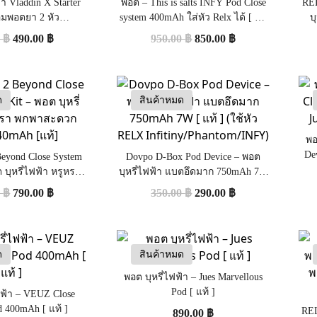
้า Vladdin X Starter
พอต – This is salts INFY Pod Close
REL
้อมพอตยา 2 หัว
system 400mAh ใส่หัว Relx ได้ [ แท้
บ
obacco) [ แท้ ]
]
0
฿
490.00
฿
950.00
฿
850.00
฿
ด
สินค้าหมด
พอ
De
eyond Close System
Dovpo D-Box Pod Device – พอต
 บุหรี่ไฟฟ้า หรูหรา
บุหรี่ไฟฟ้า แบตอึดมาก 750mAh 7W
แบต 440mAh [แท้]
[ แท้ ] (ใช้หัว RELX
0
฿
790.00
฿
350.00
฿
290.00
฿
Infitiny/Phantom/INFY)
ด
สินค้าหมด
พอต บุหรี่ไฟฟ้า – Jues Marvellous
Pod [ แท้ ]
ฟฟ้า – VEUZ Close
d 400mAh [ แท้ ]
REL
890.00
฿