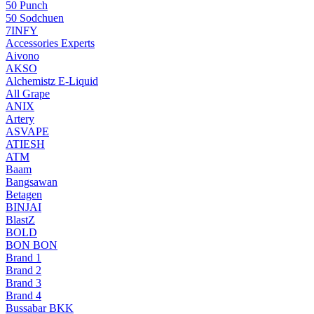
50 Punch
50 Sodchuen
7INFY
Accessories Experts
Aivono
AKSO
Alchemistz E-Liquid
All Grape
ANIX
Artery
ASVAPE
ATIESH
ATM
Baam
Bangsawan
Betagen
BINJAI
BlastZ
BOLD
BON BON
Brand 1
Brand 2
Brand 3
Brand 4
Bussabar BKK