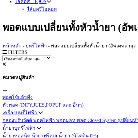
ไอคอส – IQOS
ไส้บุหรี่ไอคอส
พอตแบบเปลี่ยนทั้งหัวน้ำยา (อัพ
หน้าหลัก
-
บุหรี่ไฟฟ้า
-
พอตแบบเปลี่ยนทั้งหัวน้ำยา (อัพเดทล่าสุด
FILTERS
หมวดหมู่สินค้า
พอตใช้แล้วทิ้ง
หัวพอต (INFY,JUES,POPUP และ อื่นๆ)
เครื่องบุหรี่ไฟฟ้า
กล่องปรับวัตต์
พอตไฟฟ้า
พอตมอท
พอต Closed System (เปลี่ยนหั
น้ำยาบุหรี่ไฟฟ้า
น้ำยาซอลนิค
น้ํายาฟรีเบส
น้ำยา (นิโตติน 0%)