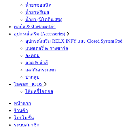
น้ำยาซอลนิค
น้ํายาฟรีเบส
น้ำยา (นิโตติน 0%)
คอย์ล & หัวพอตเปล่า
อุปกรณ์เสริม (Accessories)
อุปกรณ์เสริม RELX INFY และ Closed System Pod
แบตเตอรี่ & รางชาร์จ
อะตอม
ลวด ​& สำลี
เคสกันกระแทก
ปากสูบ
ไอคอส - IQOS
ไส้บุหรี่ไอคอส
หน้าแรก
ร้านค้า
โปรโมชั่น
ระบบสมาชิก