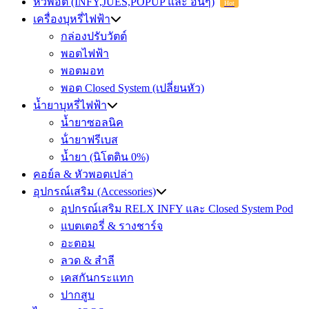
หัวพอต (INFY,JUES,POPUP และ อื่นๆ)
Hot
เครื่องบุหรี่ไฟฟ้า
กล่องปรับวัตต์
พอตไฟฟ้า
พอตมอท
พอต Closed System (เปลี่ยนหัว)
น้ำยาบุหรี่ไฟฟ้า
น้ำยาซอลนิค
น้ํายาฟรีเบส
น้ำยา (นิโตติน 0%)
คอย์ล & หัวพอตเปล่า
อุปกรณ์เสริม (Accessories)
อุปกรณ์เสริม RELX INFY และ Closed System Pod
แบตเตอรี่ & รางชาร์จ
อะตอม
ลวด ​& สำลี
เคสกันกระแทก
ปากสูบ