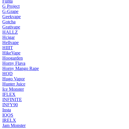
Funta
G Project
G-Grape
Geekvape
Gotcha
Grativape
HALLZ
Hcigar
Hellvape
HIIIT
HikeVape
Hoogarden
Horny Flava
Horny Mango Rape
HQD
Hugo Vapor
Hunter Juice
Ice Monster
IFLEX
INFINITE
INFY90
Insta
IQOS
IRELX
Jam Monster