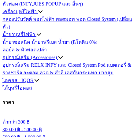
หัวพอต (INFY,JUES,POPUP และ อื่นๆ)
เครื่องบุหรี่ไฟฟ้า
กล่องปรับวัตต์
พอตไฟฟ้า
พอตมอท
พอต Closed System (เปลี่ยน
หัว)
น้ำยาบุหรี่ไฟฟ้า
น้ำยาซอลนิค
น้ํายาฟรีเบส
น้ำยา (นิโตติน 0%)
คอย์ล & หัวพอตเปล่า
อุปกรณ์เสริม (Accessories)
อุปกรณ์เสริม RELX INFY และ Closed System Pod
แบตเตอรี่ &
รางชาร์จ
อะตอม
ลวด ​& สำลี
เคสกันกระแทก
ปากสูบ
ไอคอส - IQOS
ไส้บุหรี่ไอคอส
ราคา
ต่ำกว่า 300 ฿
300.00 ฿ - 500.00 ฿