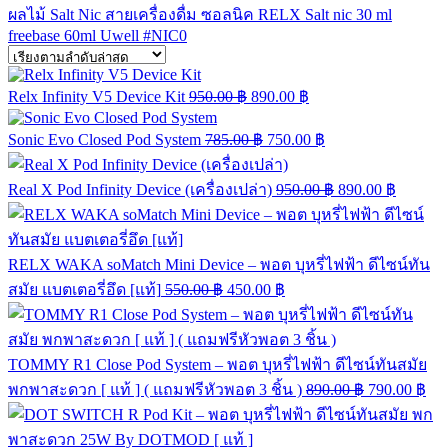
ผลไม้ Salt Nic
สายเครื่องดื่ม
ซอลนิค
RELX
Salt nic 30 ml
freebase 60ml
Uwell
#NIC0
Relx Infinity V5 Device Kit
950.00
฿
890.00
฿
Sonic Evo Closed Pod System
785.00
฿
750.00
฿
Real X Pod Infinity Device (เครื่องเปล่า)
950.00
฿
890.00
฿
RELX WAKA soMatch Mini Device – พอต บุหรี่ไฟฟ้า ดีไซน์ทัน
สมัย แบตเตอรี่อึด [แท้]
550.00
฿
450.00
฿
TOMMY R1 Close Pod System – พอต บุหรี่ไฟฟ้า ดีไซน์ทันสมัย
พกพาสะดวก [ แท้ ] ( แถมฟรีหัวพอต 3 ชิ้น )
890.00
฿
790.00
฿