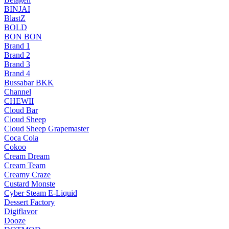
BINJAI
BlastZ
BOLD
BON BON
Brand 1
Brand 2
Brand 3
Brand 4
Bussabar BKK
Channel
CHEWII
Cloud Bar
Cloud Sheep
Cloud Sheep Grapemaster
Coca Cola
Cokoo
Cream Dream
Cream Team
Creamy Craze
Custard Monste
Cyber Steam E-Liquid
Dessert Factory
Digiflavor
Dooze