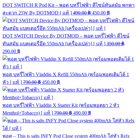
DOT SWITCH R Pod Kit – พอต บุหรี่ไฟฟ้า ดีไซน์ทันสมัย พกพา
สะดวก 25W By DOTMOD [ แท้ ]
490.00
฿
450.00
฿
DOT SWITCH Device By DOTMOD – พอต บุหรี่ไฟฟ้า ดีไซน์
ทันสมัย แบตเตอรี่อึด 550mAh [เครื่องเปล่า] [ แท้ ]
350.00
฿
290.00
฿
พอต บุหรี่ไฟฟ้า Vladdin X Refill 550mAh (พร้อมพอตเติมได้ 1
หัว [ แท้ ]
790.00
฿
450.00
฿
พอต บุหรี่ไฟฟ้า Vladdin X Starter Kit (พร้อมพอตยา 2 หัว
Menthol+Tobacco) [ แท้ ]
790.00
฿
490.00
฿
พอต – This is salts INFY Pod Close system 400mAh ใส่หัว Relx