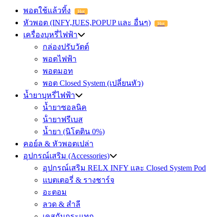
พอตใช้แล้วทิ้ง
Hot
หัวพอต (INFY,JUES,POPUP และ อื่นๆ)
Hot
เครื่องบุหรี่ไฟฟ้า
กล่องปรับวัตต์
พอตไฟฟ้า
พอตมอท
พอต Closed System (เปลี่ยนหัว)
น้ำยาบุหรี่ไฟฟ้า
น้ำยาซอลนิค
น้ํายาฟรีเบส
น้ำยา (นิโตติน 0%)
คอย์ล & หัวพอตเปล่า
อุปกรณ์เสริม (Accessories)
อุปกรณ์เสริม RELX INFY และ Closed System Pod
แบตเตอรี่ & รางชาร์จ
อะตอม
ลวด ​& สำลี
เคสกันกระแทก