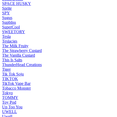
SPACE HUSKY
Sprite
SPY
Sugus
Supbliss
SuperCool
SWEETORY
Tesla
Teslacigs
The Milk Fruity
The Strawberry Custard
The Vanilla Custard
This Is Salts
ThunderHead Creations
Tiger
Tik Tok Soju
TIKTOK
TikTok Vape Bar
Tobacco Monster
Tokyo
TOMMY
Toy Pod
Up Too You
UWELL
Uwell