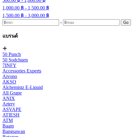
500.00 ฿ - 1,000.00 ฿
1,000.00 ฿ - 1,500.00 ฿
1,500.00 ฿ - 3,000.00 ฿
-
Go
แบรนด์
50 Punch
50 Sodchuen
7INFY
Accessories Experts
Aivono
AKSO
Alchemistz E-Liquid
All Grape
ANIX
Artery
ASVAPE
ATIESH
ATM
Baam
Bangsawan
Betagen