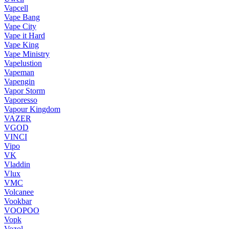
Vapcell
Vape Bang
Vape City
Vape it Hard
Vape King
Vape Ministry
Vapelustion
Vapeman
Vapengin
Vapor Storm
Vaporesso
Vapour Kingdom
VAZER
VGOD
VINCI
Vipo
VK
Vladdin
Vlux
VMC
Volcanee
Vookbar
VOOPOO
Vopk
Vozol