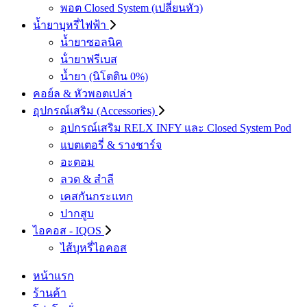
พอต Closed System (เปลี่ยนหัว)
น้ำยาบุหรี่ไฟฟ้า
น้ำยาซอลนิค
น้ํายาฟรีเบส
น้ำยา (นิโตติน 0%)
คอย์ล & หัวพอตเปล่า
อุปกรณ์เสริม (Accessories)
อุปกรณ์เสริม RELX INFY และ Closed System Pod
แบตเตอรี่ & รางชาร์จ
อะตอม
ลวด ​& สำลี
เคสกันกระแทก
ปากสูบ
ไอคอส - IQOS
ไส้บุหรี่ไอคอส
หน้าแรก
ร้านค้า