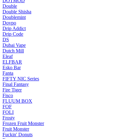
DOTMOD
Double
Double Shisha
Doublemint
Dovpo
Drip Addict
Drip Code
DS
Dubai Vape
Dutch Mill
Eleaf
ELFBAR
Esko Bar
Fanta
FIFTY NIC Series
Final Fantasy
Fire Tiger
Fisco
FLUUM BOX
FOF
FOLI
Frosty
Frozen Fruit Monster
Fruit Monster
Fuckin' Donuts