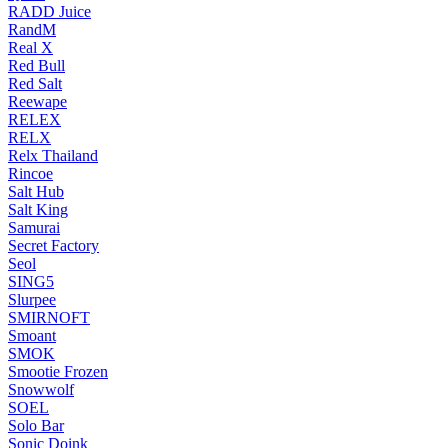
RADD Juice
RandM
Real X
Red Bull
Red Salt
Reewape
RELEX
RELX
Relx Thailand
Rincoe
Salt Hub
Salt King
Samurai
Secret Factory
Seol
SING5
Slurpee
SMIRNOFT
Smoant
SMOK
Smootie Frozen
Snowwolf
SOEL
Solo Bar
Sonic Doink