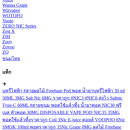
Wanna Grape
Wizvapor
WOTOFO
Yuoto
ZERO NIC Series
Zest X
ZHI
Zooy
Zovoo
ZQ
ขนมไทย
แท็ก
บุหรี่ไฟฟ้า
#สายผลไม้
Freebase
Pod
พอต
น้ำยาบุหรี่ไฟฟ้า
30 ml
30ML
3MG
Salt Nic
6MG
ราคาถูก
#NIC3
#NIC6
ส่งไว
Saltnic
Type-C
60ML
#สายขนม
พอตใช้แล้วทิ้ง
น้ำยาพอต
NIC30
ฟรี
เบส
หัวพอต
30MG
DISPOSABLE VAPE POD
NIC35
35MG
พอตใช้แล้วทิ้งราคาถูก
Coil
3Nic
E-juice
คอยล์
VOOPOO
6Nic
SMOK
100ml
พอตราคาถูก
35Nic
Grape
0MG
ผลไม้ Freebase