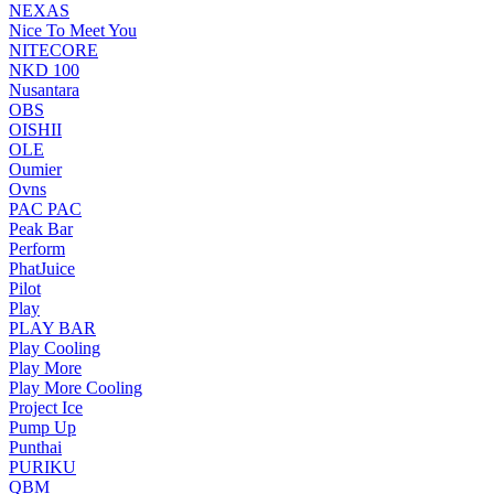
NEXAS
Nice To Meet You
NITECORE
NKD 100
Nusantara
OBS
OISHII
OLE
Oumier
Ovns
PAC PAC
Peak Bar
Perform
PhatJuice
Pilot
Play
PLAY BAR
Play Cooling
Play More
Play More Cooling
Project Ice
Pump Up
Punthai
PURIKU
QBM