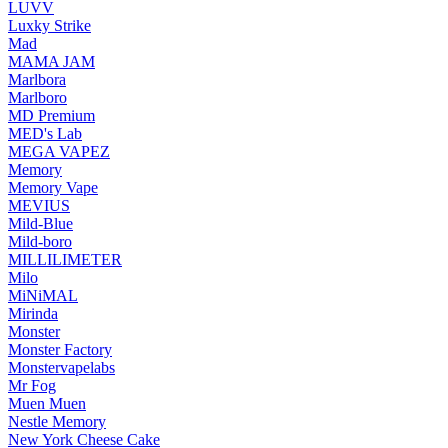
LUVV
Luxky Strike
Mad
MAMA JAM
Marlbora
Marlboro
MD Premium
MED's Lab
MEGA VAPEZ
Memory
Memory Vape
MEVIUS
Mild-Blue
Mild-boro
MILLILIMETER
Milo
MiNiMAL
Mirinda
Monster
Monster Factory
Monstervapelabs
Mr Fog
Muen Muen
Nestle Memory
New York Cheese Cake