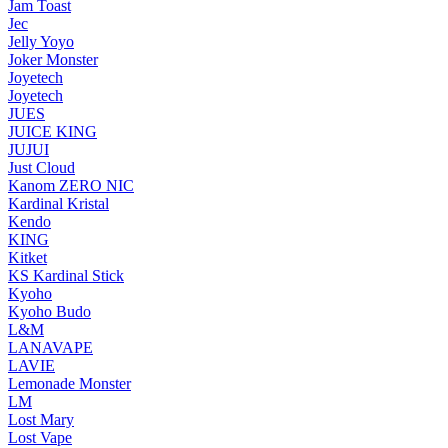
Jam Toast
Jec
Jelly Yoyo
Joker Monster
Joyetech
Joyetech
JUES
JUICE KING
JUJUI
Just Cloud
Kanom ZERO NIC
Kardinal Kristal
Kendo
KING
Kitket
KS Kardinal Stick
Kyoho
Kyoho Budo
L&M
LANAVAPE
LAVIE
Lemonade Monster
LM
Lost Mary
Lost Vape