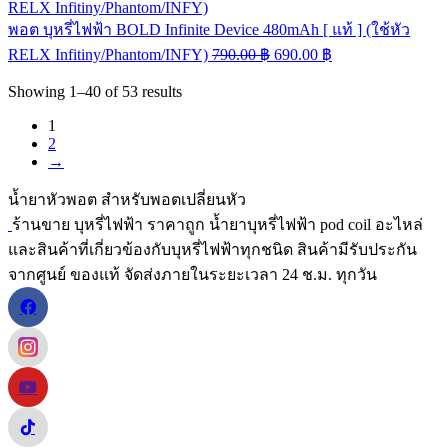
พอต บุหรี่ไฟฟ้า BOLD Infinite Device 480mAh [ แท้ ] (ใช้หัว
RELX Infitiny/Phantom/INFY)
790.00
฿
690.00
฿
Showing
1–40
of
53
results
1
2
→
น้ำยาหัวพอต สำหรับพอตเปลี่ยนหัว
ร้านขาย บุหรี่ไฟฟ้า ราคาถูก น้ำยาบุหรี่ไฟฟ้า pod coil อะไหล่
และสินค้าที่เกี่ยวข้องกับบุหรี่ไฟฟ้าทุกชนิด สินค้ามีรับประกัน
จากศูนย์ ของแท้ จัดส่งภายในระยะเวลา 24 ช.ม. ทุกวัน