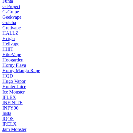
Funta
G Project
G-Grape
Geekvape
Gotcha
Grativape
HALLZ
Hcigar
Hellvape
HIIIT
HikeVape
Hoogarden
Horny Flava
Horny Mango Rape
HQD
Hugo Vapor
Hunter Juice
Ice Monster
IFLEX
INFINITE
INFY90
Insta
IQOS
IRELX
Jam Monster