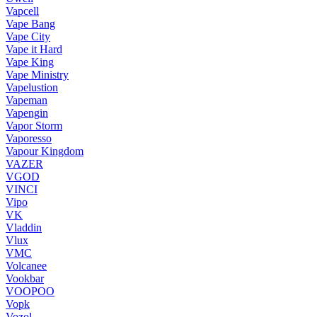
Vapcell
Vape Bang
Vape City
Vape it Hard
Vape King
Vape Ministry
Vapelustion
Vapeman
Vapengin
Vapor Storm
Vaporesso
Vapour Kingdom
VAZER
VGOD
VINCI
Vipo
VK
Vladdin
Vlux
VMC
Volcanee
Vookbar
VOOPOO
Vopk
Vozol