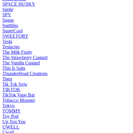
SPACE HUSKY
Sprite
SPY
Sugus
Supbliss
SuperCool
SWEETORY
Tesla
Teslacigs
The Milk Fruity
The Strawberry Custard
The Vanilla Custard
This Is Salts
ThunderHead Creations
Tiger
Tik Tok Soju
TIKTOK
TikTok Vape Bar
Tobacco Monster
Tokyo
TOMMY
Toy Pod
Up Too You
UWELL
Uwell