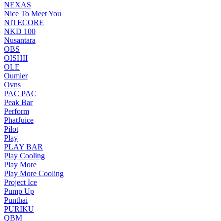
NEXAS
Nice To Meet You
NITECORE
NKD 100
Nusantara
OBS
OISHII
OLE
Oumier
Ovns
PAC PAC
Peak Bar
Perform
PhatJuice
Pilot
Play
PLAY BAR
Play Cooling
Play More
Play More Cooling
Project Ice
Pump Up
Punthai
PURIKU
QBM