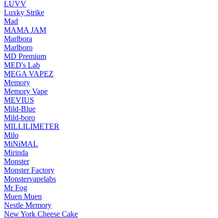
LUVV
Luxky Strike
Mad
MAMA JAM
Marlbora
Marlboro
MD Premium
MED's Lab
MEGA VAPEZ
Memory
Memory Vape
MEVIUS
Mild-Blue
Mild-boro
MILLILIMETER
Milo
MiNiMAL
Mirinda
Monster
Monster Factory
Monstervapelabs
Mr Fog
Muen Muen
Nestle Memory
New York Cheese Cake