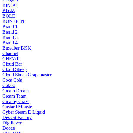
BINJAI
BlastZ
BOLD
BON BON
Brand 1
Brand 2
Brand 3
Brand 4
Bussabar BKK
Channel
CHEWII
Cloud Bar
Cloud Sheep
Cloud Sheep Grapemaster
Coca Cola
Cokoo
Cream Dream
Cream Team
Creamy Craze
Custard Monste
Cyber Steam E-Liquid
Dessert Factory
Digiflavor
Dooze