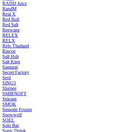
RADD Juice
RandM
Real X
Red Bull
Red Salt
Reewape
RELEX
RELX
Relx Thailand
Rincoe
Salt Hub
Salt King
Samurai
Secret Factory
Seol
SING5
Slurpee
SMIRNOFT
Smoant
SMOK
Smootie Frozen
Snowwolf
SOEL
Solo Bar
Sonic Doink