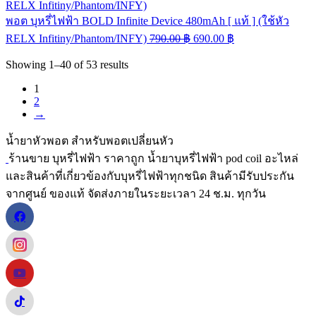
พอต บุหรี่ไฟฟ้า BOLD Infinite Device 480mAh [ แท้ ] (ใช้หัว
RELX Infitiny/Phantom/INFY)
790.00
฿
690.00
฿
Showing
1–40
of
53
results
1
2
→
น้ำยาหัวพอต สำหรับพอตเปลี่ยนหัว
ร้านขาย บุหรี่ไฟฟ้า ราคาถูก น้ำยาบุหรี่ไฟฟ้า pod coil อะไหล่
และสินค้าที่เกี่ยวข้องกับบุหรี่ไฟฟ้าทุกชนิด สินค้ามีรับประกัน
จากศูนย์ ของแท้ จัดส่งภายในระยะเวลา 24 ช.ม. ทุกวัน