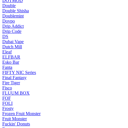
DOTMOD
Double
Double Shisha
Doublemint
Dovpo
Drip Addict
Drip Code
DS
Dubai Vape
Dutch Mill
Eleaf
ELFBAR
Esko Bar
Fanta
FIFTY NIC Series
Final Fantasy
Fire Tiger
Fisco
FLUUM BOX
FOF
FOLI
Frosty
Frozen Fruit Monster
Fruit Monster
Fuckin' Donuts