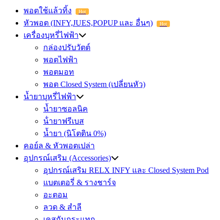
พอตใช้แล้วทิ้ง
Hot
หัวพอต (INFY,JUES,POPUP และ อื่นๆ)
Hot
เครื่องบุหรี่ไฟฟ้า
กล่องปรับวัตต์
พอตไฟฟ้า
พอตมอท
พอต Closed System (เปลี่ยนหัว)
น้ำยาบุหรี่ไฟฟ้า
น้ำยาซอลนิค
น้ํายาฟรีเบส
น้ำยา (นิโตติน 0%)
คอย์ล & หัวพอตเปล่า
อุปกรณ์เสริม (Accessories)
อุปกรณ์เสริม RELX INFY และ Closed System Pod
แบตเตอรี่ & รางชาร์จ
อะตอม
ลวด ​& สำลี
เคสกันกระแทก