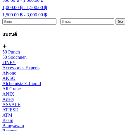
500.00 ฿ - 1,000.00 ฿
1,000.00 ฿ - 1,500.00 ฿
1,500.00 ฿ - 3,000.00 ฿
-
Go
แบรนด์
50 Punch
50 Sodchuen
7INFY
Accessories Experts
Aivono
AKSO
Alchemistz E-Liquid
All Grape
ANIX
Artery
ASVAPE
ATIESH
ATM
Baam
Bangsawan
Betagen