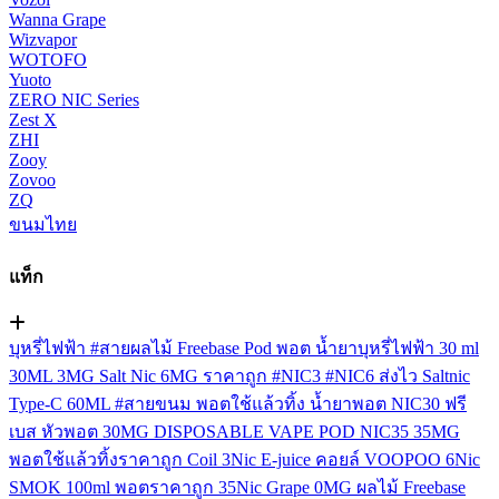
Wanna Grape
Wizvapor
WOTOFO
Yuoto
ZERO NIC Series
Zest X
ZHI
Zooy
Zovoo
ZQ
ขนมไทย
แท็ก
บุหรี่ไฟฟ้า
#สายผลไม้
Freebase
Pod
พอต
น้ำยาบุหรี่ไฟฟ้า
30 ml
30ML
3MG
Salt Nic
6MG
ราคาถูก
#NIC3
#NIC6
ส่งไว
Saltnic
Type-C
60ML
#สายขนม
พอตใช้แล้วทิ้ง
น้ำยาพอต
NIC30
ฟรี
เบส
หัวพอต
30MG
DISPOSABLE VAPE POD
NIC35
35MG
พอตใช้แล้วทิ้งราคาถูก
Coil
3Nic
E-juice
คอยล์
VOOPOO
6Nic
SMOK
100ml
พอตราคาถูก
35Nic
Grape
0MG
ผลไม้ Freebase