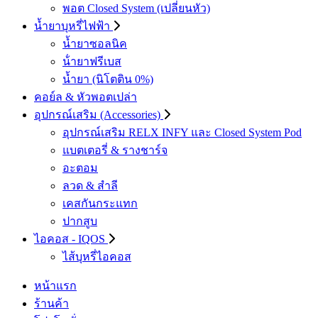
พอต Closed System (เปลี่ยนหัว)
น้ำยาบุหรี่ไฟฟ้า
น้ำยาซอลนิค
น้ํายาฟรีเบส
น้ำยา (นิโตติน 0%)
คอย์ล & หัวพอตเปล่า
อุปกรณ์เสริม (Accessories)
อุปกรณ์เสริม RELX INFY และ Closed System Pod
แบตเตอรี่ & รางชาร์จ
อะตอม
ลวด ​& สำลี
เคสกันกระแทก
ปากสูบ
ไอคอส - IQOS
ไส้บุหรี่ไอคอส
หน้าแรก
ร้านค้า