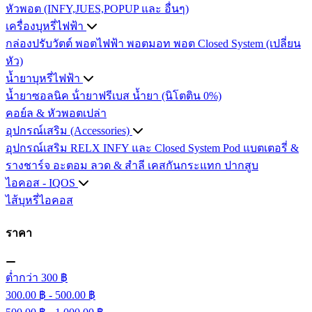
หัวพอต (INFY,JUES,POPUP และ อื่นๆ)
เครื่องบุหรี่ไฟฟ้า
กล่องปรับวัตต์
พอตไฟฟ้า
พอตมอท
พอต Closed System (เปลี่ยน
หัว)
น้ำยาบุหรี่ไฟฟ้า
น้ำยาซอลนิค
น้ํายาฟรีเบส
น้ำยา (นิโตติน 0%)
คอย์ล & หัวพอตเปล่า
อุปกรณ์เสริม (Accessories)
อุปกรณ์เสริม RELX INFY และ Closed System Pod
แบตเตอรี่ &
รางชาร์จ
อะตอม
ลวด ​& สำลี
เคสกันกระแทก
ปากสูบ
ไอคอส - IQOS
ไส้บุหรี่ไอคอส
ราคา
ต่ำกว่า 300 ฿
300.00 ฿ - 500.00 ฿