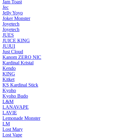
Jam Toast
Jec
Jelly Yoyo
Joker Monster
Joyetech
Joyetech
JUES
JUICE KING
JUJUI
Just Cloud
Kanom ZERO NIC
Kardinal Kristal
Kendo
KING
Kitket
KS Kardinal Stick
Kyoho
Kyoho Budo
L&M
LANAVAPE
LAVIE
Lemonade Monster
LM
Lost Mary
Lost Vape