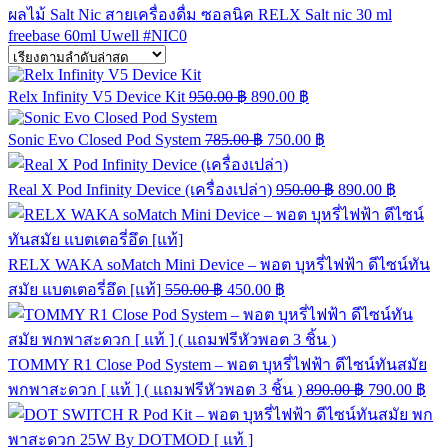
ผลไม้ Salt Nic
สายเครื่องดื่ม
ซอลนิค
RELX
Salt nic 30 ml
freebase 60ml
Uwell
#NIC0
Relx Infinity V5 Device Kit
950.00
฿
890.00
฿
Sonic Evo Closed Pod System
785.00
฿
750.00
฿
Real X Pod Infinity Device (เครื่องเปล่า)
950.00
฿
890.00
฿
RELX WAKA soMatch Mini Device – พอต บุหรี่ไฟฟ้า ดีไซน์ทัน
สมัย แบตเตอรี่อึด [แท้]
550.00
฿
450.00
฿
TOMMY R1 Close Pod System – พอต บุหรี่ไฟฟ้า ดีไซน์ทันสมัย
พกพาสะดวก [ แท้ ] ( แถมฟรีหัวพอต 3 ชิ้น )
890.00
฿
790.00
฿