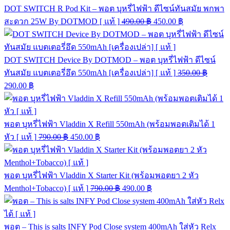
DOT SWITCH R Pod Kit – พอต บุหรี่ไฟฟ้า ดีไซน์ทันสมัย พกพา
สะดวก 25W By DOTMOD [ แท้ ]
490.00
฿
450.00
฿
DOT SWITCH Device By DOTMOD – พอต บุหรี่ไฟฟ้า ดีไซน์
ทันสมัย แบตเตอรี่อึด 550mAh [เครื่องเปล่า] [ แท้ ]
350.00
฿
290.00
฿
พอต บุหรี่ไฟฟ้า Vladdin X Refill 550mAh (พร้อมพอตเติมได้ 1
หัว [ แท้ ]
790.00
฿
450.00
฿
พอต บุหรี่ไฟฟ้า Vladdin X Starter Kit (พร้อมพอตยา 2 หัว
Menthol+Tobacco) [ แท้ ]
790.00
฿
490.00
฿
พอต – This is salts INFY Pod Close system 400mAh ใส่หัว Relx