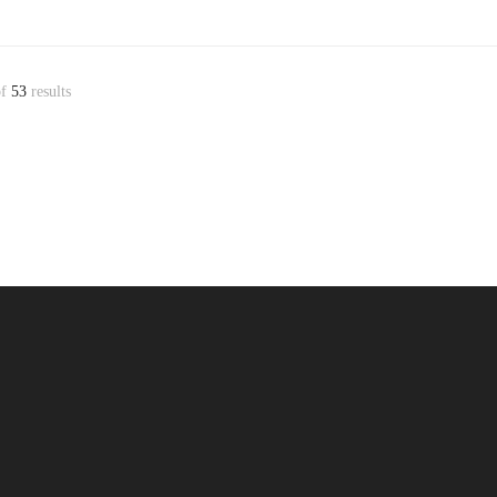
f
53
results