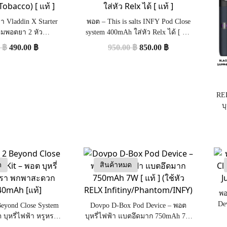
้า Vladdin X Starter
พอต – This is salts INFY Pod Close
้อมพอตยา 2 หัว
system 400mAh ใส่หัว Relx ได้ [ แท้
obacco) [ แท้ ]
]
0
฿
490.00
฿
950.00
฿
850.00
฿
REL
บ
ด
สินค้าหมด
พอ
De
eyond Close System
Dovpo D-Box Pod Device – พอต
 บุหรี่ไฟฟ้า หรูหรา
บุหรี่ไฟฟ้า แบตอึดมาก 750mAh 7W
แบต 440mAh [แท้]
[ แท้ ] (ใช้หัว RELX