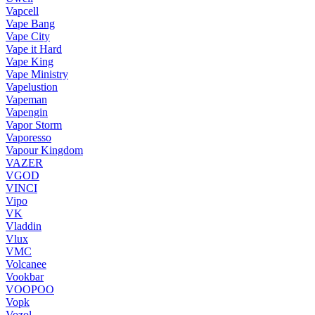
Vapcell
Vape Bang
Vape City
Vape it Hard
Vape King
Vape Ministry
Vapelustion
Vapeman
Vapengin
Vapor Storm
Vaporesso
Vapour Kingdom
VAZER
VGOD
VINCI
Vipo
VK
Vladdin
Vlux
VMC
Volcanee
Vookbar
VOOPOO
Vopk
Vozol