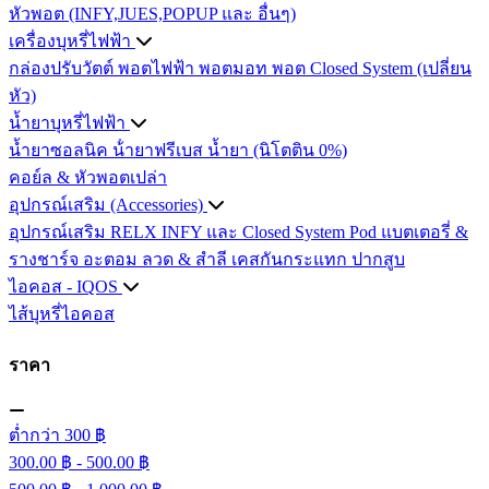
หัวพอต (INFY,JUES,POPUP และ อื่นๆ)
เครื่องบุหรี่ไฟฟ้า
กล่องปรับวัตต์
พอตไฟฟ้า
พอตมอท
พอต Closed System (เปลี่ยน
หัว)
น้ำยาบุหรี่ไฟฟ้า
น้ำยาซอลนิค
น้ํายาฟรีเบส
น้ำยา (นิโตติน 0%)
คอย์ล & หัวพอตเปล่า
อุปกรณ์เสริม (Accessories)
อุปกรณ์เสริม RELX INFY และ Closed System Pod
แบตเตอรี่ &
รางชาร์จ
อะตอม
ลวด ​& สำลี
เคสกันกระแทก
ปากสูบ
ไอคอส - IQOS
ไส้บุหรี่ไอคอส
ราคา
ต่ำกว่า 300 ฿
300.00 ฿ - 500.00 ฿