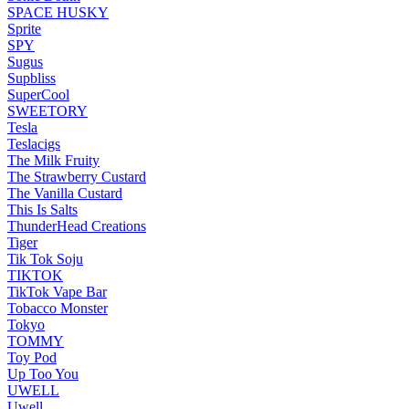
SPACE HUSKY
Sprite
SPY
Sugus
Supbliss
SuperCool
SWEETORY
Tesla
Teslacigs
The Milk Fruity
The Strawberry Custard
The Vanilla Custard
This Is Salts
ThunderHead Creations
Tiger
Tik Tok Soju
TIKTOK
TikTok Vape Bar
Tobacco Monster
Tokyo
TOMMY
Toy Pod
Up Too You
UWELL
Uwell