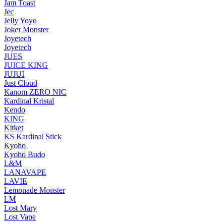
Jam Toast
Jec
Jelly Yoyo
Joker Monster
Joyetech
Joyetech
JUES
JUICE KING
JUJUI
Just Cloud
Kanom ZERO NIC
Kardinal Kristal
Kendo
KING
Kitket
KS Kardinal Stick
Kyoho
Kyoho Budo
L&M
LANAVAPE
LAVIE
Lemonade Monster
LM
Lost Mary
Lost Vape