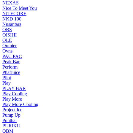
NEXAS
Nice To Meet You
NITECORE
NKD 100
Nusantara
OBS
OISHII
OLE
Oumier
Ovns
PAC PAC
Peak Bar
Perform
PhatJuice
Pilot
Play
PLAY BAR
Play Cooling
Play More
Play More Cooling
Project Ice
Pump Up
Punthai
PURIKU
QBM