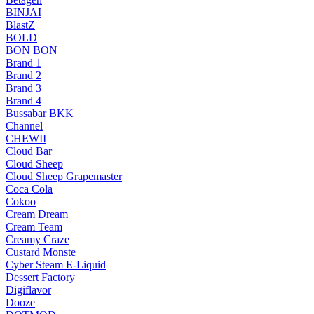
BINJAI
BlastZ
BOLD
BON BON
Brand 1
Brand 2
Brand 3
Brand 4
Bussabar BKK
Channel
CHEWII
Cloud Bar
Cloud Sheep
Cloud Sheep Grapemaster
Coca Cola
Cokoo
Cream Dream
Cream Team
Creamy Craze
Custard Monste
Cyber Steam E-Liquid
Dessert Factory
Digiflavor
Dooze