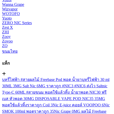
Wanna Grape
Wizvapor
WOTOFO
Yuoto
ZERO NIC Series
Zest X
ZHI
Zooy
Zovoo
ZQ
ขนมไทย
แท็ก
บุหรี่ไฟฟ้า
#สายผลไม้
Freebase
Pod
พอต
น้ำยาบุหรี่ไฟฟ้า
30 ml
30ML
3MG
Salt Nic
6MG
ราคาถูก
#NIC3
#NIC6
ส่งไว
Saltnic
Type-C
60ML
#สายขนม
พอตใช้แล้วทิ้ง
น้ำยาพอต
NIC30
ฟรี
เบส
หัวพอต
30MG
DISPOSABLE VAPE POD
NIC35
35MG
พอตใช้แล้วทิ้งราคาถูก
Coil
3Nic
E-juice
คอยล์
VOOPOO
6Nic
SMOK
100ml
พอตราคาถูก
35Nic
Grape
0MG
ผลไม้ Freebase