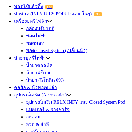
พอตใช้แล้วทิ้ง
Hot
หัวพอต (INFY,JUES,POPUP และ อื่นๆ)
Hot
เครื่องบุหรี่ไฟฟ้า
กล่องปรับวัตต์
พอตไฟฟ้า
พอตมอท
พอต Closed System (เปลี่ยนหัว)
น้ำยาบุหรี่ไฟฟ้า
น้ำยาซอลนิค
น้ํายาฟรีเบส
น้ำยา (นิโตติน 0%)
คอย์ล & หัวพอตเปล่า
อุปกรณ์เสริม (Accessories)
อุปกรณ์เสริม RELX INFY และ Closed System Pod
แบตเตอรี่ & รางชาร์จ
อะตอม
ลวด ​& สำลี
เคสกันกระแทก