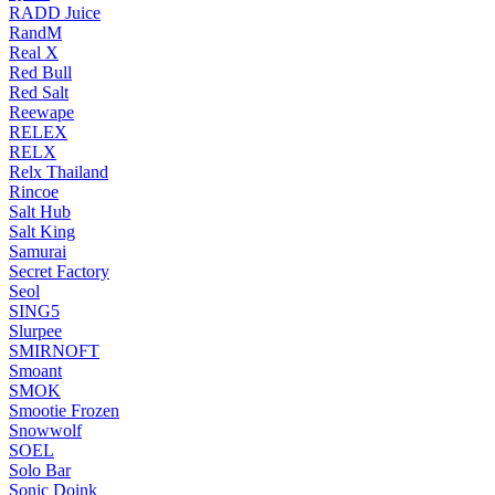
RADD Juice
RandM
Real X
Red Bull
Red Salt
Reewape
RELEX
RELX
Relx Thailand
Rincoe
Salt Hub
Salt King
Samurai
Secret Factory
Seol
SING5
Slurpee
SMIRNOFT
Smoant
SMOK
Smootie Frozen
Snowwolf
SOEL
Solo Bar
Sonic Doink