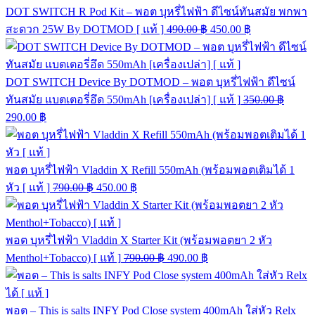
DOT SWITCH R Pod Kit – พอต บุหรี่ไฟฟ้า ดีไซน์ทันสมัย พกพา
สะดวก 25W By DOTMOD [ แท้ ]
490.00
฿
450.00
฿
DOT SWITCH Device By DOTMOD – พอต บุหรี่ไฟฟ้า ดีไซน์
ทันสมัย แบตเตอรี่อึด 550mAh [เครื่องเปล่า] [ แท้ ]
350.00
฿
290.00
฿
พอต บุหรี่ไฟฟ้า Vladdin X Refill 550mAh (พร้อมพอตเติมได้ 1
หัว [ แท้ ]
790.00
฿
450.00
฿
พอต บุหรี่ไฟฟ้า Vladdin X Starter Kit (พร้อมพอตยา 2 หัว
Menthol+Tobacco) [ แท้ ]
790.00
฿
490.00
฿
พอต – This is salts INFY Pod Close system 400mAh ใส่หัว Relx