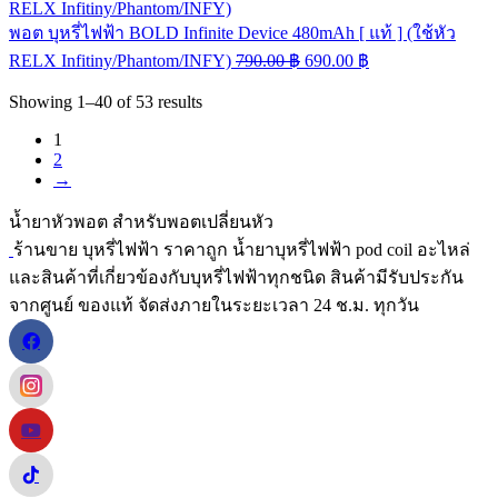
พอต บุหรี่ไฟฟ้า BOLD Infinite Device 480mAh [ แท้ ] (ใช้หัว
RELX Infitiny/Phantom/INFY)
790.00
฿
690.00
฿
Showing
1–40
of
53
results
1
2
→
น้ำยาหัวพอต สำหรับพอตเปลี่ยนหัว
ร้านขาย บุหรี่ไฟฟ้า ราคาถูก น้ำยาบุหรี่ไฟฟ้า pod coil อะไหล่
และสินค้าที่เกี่ยวข้องกับบุหรี่ไฟฟ้าทุกชนิด สินค้ามีรับประกัน
จากศูนย์ ของแท้ จัดส่งภายในระยะเวลา 24 ช.ม. ทุกวัน