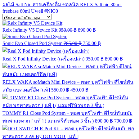
ผลไม้ Salt Nic
สายเครื่องดื่ม
ซอลนิค
RELX
Salt nic 30 ml
freebase 60ml
Uwell
#NIC0
Relx Infinity V5 Device Kit
950.00
฿
890.00
฿
Sonic Evo Closed Pod System
785.00
฿
750.00
฿
Real X Pod Infinity Device (เครื่องเปล่า)
950.00
฿
890.00
฿
RELX WAKA soMatch Mini Device – พอต บุหรี่ไฟฟ้า ดีไซน์ทัน
สมัย แบตเตอรี่อึด [แท้]
550.00
฿
450.00
฿
TOMMY R1 Close Pod System – พอต บุหรี่ไฟฟ้า ดีไซน์ทันสมัย
พกพาสะดวก [ แท้ ] ( แถมฟรีหัวพอต 3 ชิ้น )
890.00
฿
790.00
฿