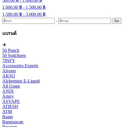
500.00 ฿ - 1,000.00 ฿
1,000.00 ฿ - 1,500.00 ฿
1,500.00 ฿ - 3,000.00 ฿
-
Go
แบรนด์
50 Punch
50 Sodchuen
7INFY
Accessories Experts
Aivono
AKSO
Alchemistz E-Liquid
All Grape
ANIX
Artery
ASVAPE
ATIESH
ATM
Baam
Bangsawan
Betagen