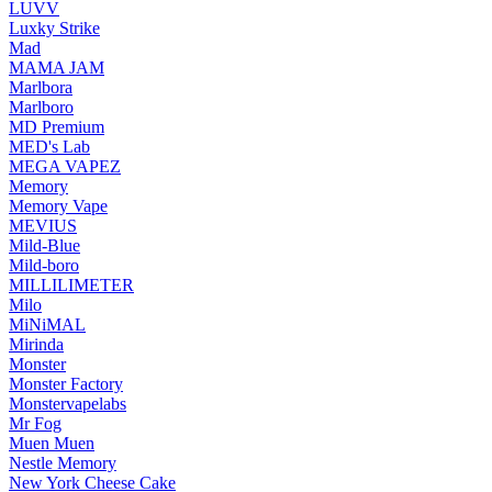
LUVV
Luxky Strike
Mad
MAMA JAM
Marlbora
Marlboro
MD Premium
MED's Lab
MEGA VAPEZ
Memory
Memory Vape
MEVIUS
Mild-Blue
Mild-boro
MILLILIMETER
Milo
MiNiMAL
Mirinda
Monster
Monster Factory
Monstervapelabs
Mr Fog
Muen Muen
Nestle Memory
New York Cheese Cake