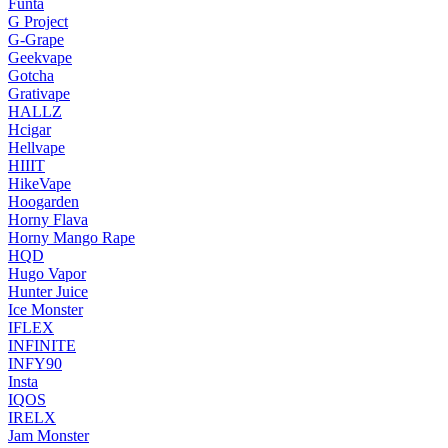
Funta
G Project
G-Grape
Geekvape
Gotcha
Grativape
HALLZ
Hcigar
Hellvape
HIIIT
HikeVape
Hoogarden
Horny Flava
Horny Mango Rape
HQD
Hugo Vapor
Hunter Juice
Ice Monster
IFLEX
INFINITE
INFY90
Insta
IQOS
IRELX
Jam Monster