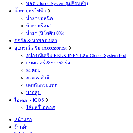
พอต Closed System (เปลี่ยนหัว)
น้ำยาบุหรี่ไฟฟ้า
น้ำยาซอลนิค
น้ํายาฟรีเบส
น้ำยา (นิโตติน 0%)
คอย์ล & หัวพอตเปล่า
อุปกรณ์เสริม (Accessories)
อุปกรณ์เสริม RELX INFY และ Closed System Pod
แบตเตอรี่ & รางชาร์จ
อะตอม
ลวด ​& สำลี
เคสกันกระแทก
ปากสูบ
ไอคอส - IQOS
ไส้บุหรี่ไอคอส
หน้าแรก
ร้านค้า