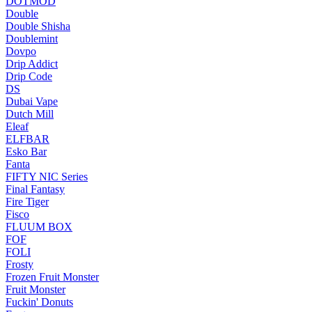
DOTMOD
Double
Double Shisha
Doublemint
Dovpo
Drip Addict
Drip Code
DS
Dubai Vape
Dutch Mill
Eleaf
ELFBAR
Esko Bar
Fanta
FIFTY NIC Series
Final Fantasy
Fire Tiger
Fisco
FLUUM BOX
FOF
FOLI
Frosty
Frozen Fruit Monster
Fruit Monster
Fuckin' Donuts