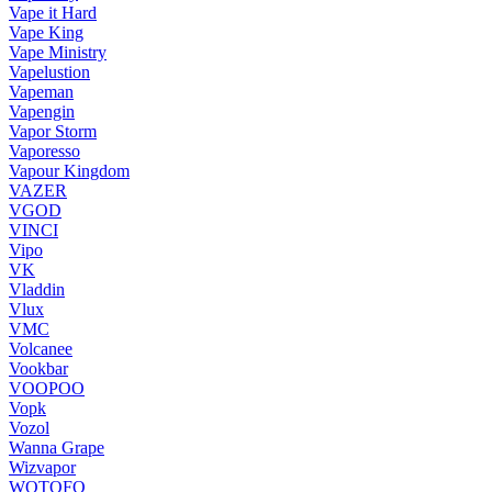
Vape it Hard
Vape King
Vape Ministry
Vapelustion
Vapeman
Vapengin
Vapor Storm
Vaporesso
Vapour Kingdom
VAZER
VGOD
VINCI
Vipo
VK
Vladdin
Vlux
VMC
Volcanee
Vookbar
VOOPOO
Vopk
Vozol
Wanna Grape
Wizvapor
WOTOFO