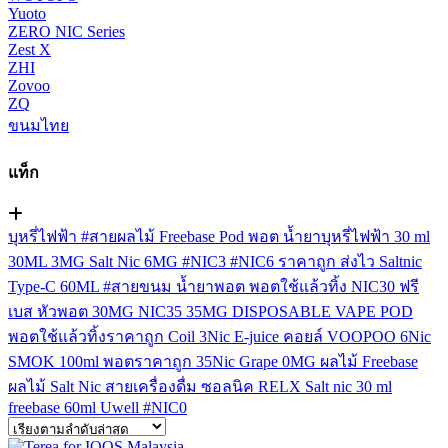
Yuoto
ZERO NIC Series
Zest X
ZHI
Zovoo
ZQ
ขนมไทย
แท็ก
บุหรี่ไฟฟ้า
#สายผลไม้
Freebase
Pod
พอต
น้ำยาบุหรี่ไฟฟ้า
30 ml
30ML
3MG
Salt Nic
6MG
#NIC3
#NIC6
ราคาถูก
ส่งไว
Saltnic
Type-C
60ML
#สายขนม
น้ำยาพอต
พอตใช้แล้วทิ้ง
NIC30
ฟรี
เบส
หัวพอต
30MG
NIC35
35MG
DISPOSABLE VAPE POD
พอตใช้แล้วทิ้งราคาถูก
Coil
3Nic
E-juice
คอยล์
VOOPOO
6Nic
SMOK
100ml
พอตราคาถูก
35Nic
Grape
0MG
ผลไม้ Freebase
ผลไม้ Salt Nic
สายเครื่องดื่ม
ซอลนิค
RELX
Salt nic 30 ml
freebase 60ml
Uwell
#NIC0