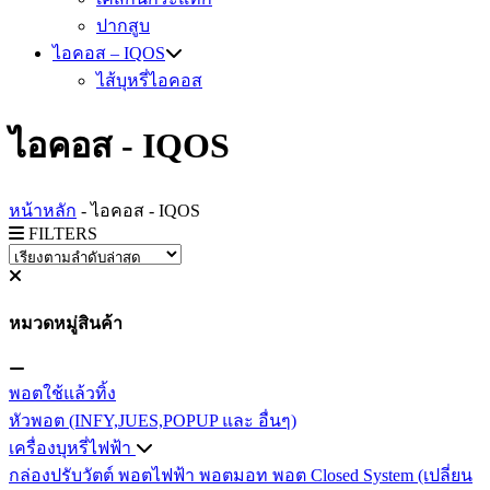
ปากสูบ
ไอคอส – IQOS
ไส้บุหรี่ไอคอส
ไอคอส - IQOS
หน้าหลัก
-
ไอคอส - IQOS
FILTERS
หมวดหมู่สินค้า
พอตใช้แล้วทิ้ง
หัวพอต (INFY,JUES,POPUP และ อื่นๆ)
เครื่องบุหรี่ไฟฟ้า
กล่องปรับวัตต์
พอตไฟฟ้า
พอตมอท
พอต Closed System (เปลี่ยน