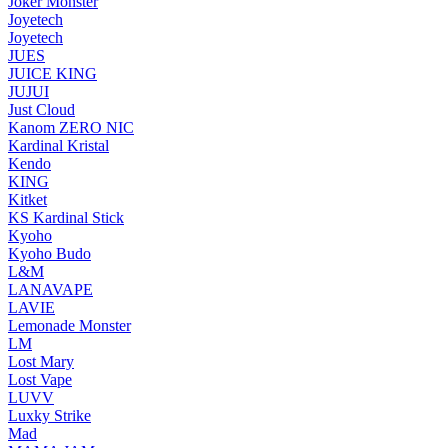
Joker Monster
Joyetech
Joyetech
JUES
JUICE KING
JUJUI
Just Cloud
Kanom ZERO NIC
Kardinal Kristal
Kendo
KING
Kitket
KS Kardinal Stick
Kyoho
Kyoho Budo
L&M
LANAVAPE
LAVIE
Lemonade Monster
LM
Lost Mary
Lost Vape
LUVV
Luxky Strike
Mad