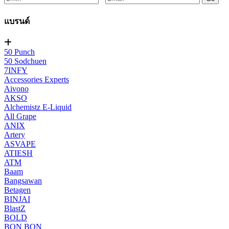
แบรนด์
50 Punch
50 Sodchuen
7INFY
Accessories Experts
Aivono
AKSO
Alchemistz E-Liquid
All Grape
ANIX
Artery
ASVAPE
ATIESH
ATM
Baam
Bangsawan
Betagen
BINJAI
BlastZ
BOLD
BON BON