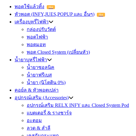
พอตใช้แล้วทิ้ง
Hot
หัวพอต (INFY,JUES,POPUP และ อื่นๆ)
Hot
เครื่องบุหรี่ไฟฟ้า
กล่องปรับวัตต์
พอตไฟฟ้า
พอตมอท
พอต Closed System (เปลี่ยนหัว)
น้ำยาบุหรี่ไฟฟ้า
น้ำยาซอลนิค
น้ํายาฟรีเบส
น้ำยา (นิโตติน 0%)
คอย์ล & หัวพอตเปล่า
อุปกรณ์เสริม (Accessories)
อุปกรณ์เสริม RELX INFY และ Closed System Pod
แบตเตอรี่ & รางชาร์จ
อะตอม
ลวด ​& สำลี
เคสกันกระแทก