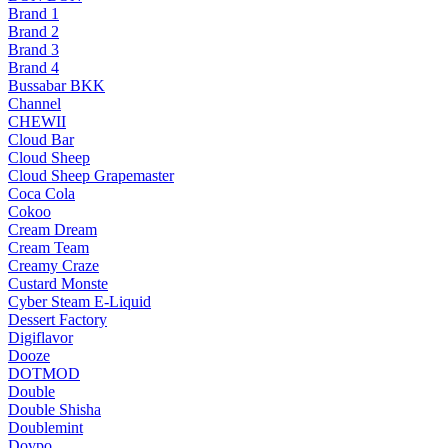
Brand 1
Brand 2
Brand 3
Brand 4
Bussabar BKK
Channel
CHEWII
Cloud Bar
Cloud Sheep
Cloud Sheep Grapemaster
Coca Cola
Cokoo
Cream Dream
Cream Team
Creamy Craze
Custard Monste
Cyber Steam E-Liquid
Dessert Factory
Digiflavor
Dooze
DOTMOD
Double
Double Shisha
Doublemint
Dovpo