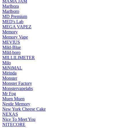
MAMA JAM
Marlbora
Marlboro
MD Premium
MED's Lab
MEGA VAPEZ
Memory
Memory Vape
MEVIUS
Mild-Blue
Mild-boro
MILLILIMETER
Milo
MiNiMAL
Mirinda
Monster
Monster Factory
Monstervapelabs
Mr Fog
Muen Muen
Nestle Memory
New York Cheese Cake
NEXAS
Nice To Meet You
NITECORE