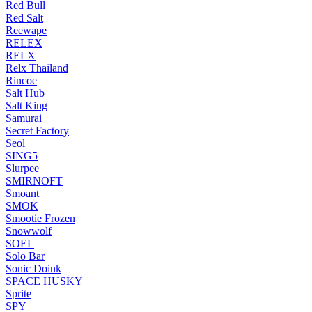
Red Bull
Red Salt
Reewape
RELEX
RELX
Relx Thailand
Rincoe
Salt Hub
Salt King
Samurai
Secret Factory
Seol
SING5
Slurpee
SMIRNOFT
Smoant
SMOK
Smootie Frozen
Snowwolf
SOEL
Solo Bar
Sonic Doink
SPACE HUSKY
Sprite
SPY