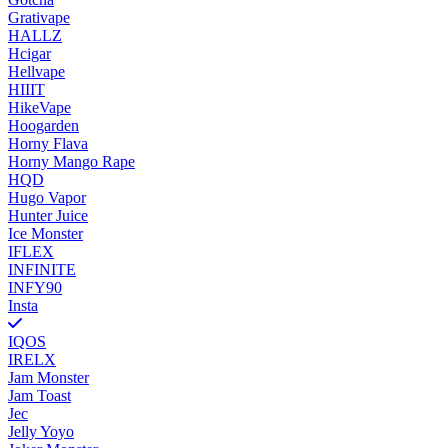
Grativape
HALLZ
Hcigar
Hellvape
HIIIT
HikeVape
Hoogarden
Horny Flava
Horny Mango Rape
HQD
Hugo Vapor
Hunter Juice
Ice Monster
IFLEX
INFINITE
INFY90
Insta
IQOS
IRELX
Jam Monster
Jam Toast
Jec
Jelly Yoyo