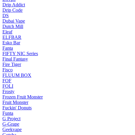
Drip Addict
Drip Code
DS
Dubai Vape
Dutch Mill
Eleaf
ELFBAR
Esko Bar
Fanta
FIFTY NIC Series
Final Fantasy
Fire Tiger
Fisco
FLUUM BOX
FOF
FOLI
Frosty
Frozen Fruit Monster
Fruit Monster
Fuckin' Donuts
Funta
G Project
G-Grape
Geekvape
Gotcha