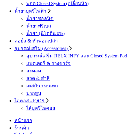
พอต Closed System (เปลี่ยนหัว)
น้ำยาบุหรี่ไฟฟ้า
น้ำยาซอลนิค
น้ํายาฟรีเบส
น้ำยา (นิโตติน 0%)
คอย์ล & หัวพอตเปล่า
อุปกรณ์เสริม (Accessories)
อุปกรณ์เสริม RELX INFY และ Closed System Pod
แบตเตอรี่ & รางชาร์จ
อะตอม
ลวด ​& สำลี
เคสกันกระแทก
ปากสูบ
ไอคอส - IQOS
ไส้บุหรี่ไอคอส
หน้าแรก
ร้านค้า