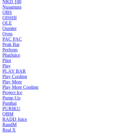
NKD 100
Nusantara
OBS
OISHII
OLE
Oumier
Ovns
PAC PAC
Peak Bar
Perform
PhatJuice
Pilot
Play
PLAY BAR
Play Cooling
Play More
Play More Cooling
Project Ice
Pump Up
Punthai
PURIKU
QBM
RADD Juice
RandM
Real X