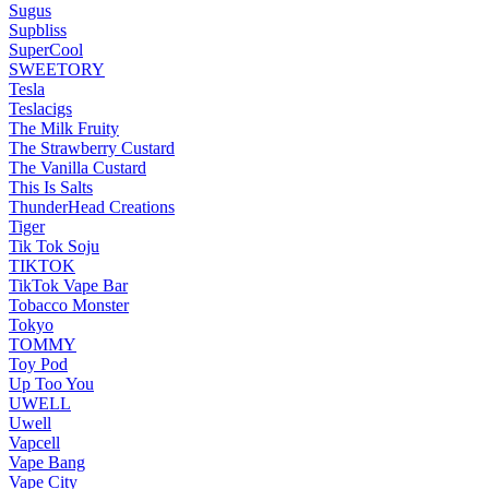
Sugus
Supbliss
SuperCool
SWEETORY
Tesla
Teslacigs
The Milk Fruity
The Strawberry Custard
The Vanilla Custard
This Is Salts
ThunderHead Creations
Tiger
Tik Tok Soju
TIKTOK
TikTok Vape Bar
Tobacco Monster
Tokyo
TOMMY
Toy Pod
Up Too You
UWELL
Uwell
Vapcell
Vape Bang
Vape City