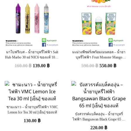
มาโบฟรีเบส – น้ำยาบุหรี่ไฟฟ้า Salt
มะม่วงพีชฝรั่งพร้อมเมนทอล – น้ำยา
Hub Marbo 30 ml NIC6 ของแท้ 100%
บุหรี่ไฟฟ้า Fruit Monster Mango
[เย็น]
Peach Guava 100ml (U.S.A.) [ไม่เย็น]
160.00
฿
139.00
฿
590.00
฿
550.00
฿
ของแท้ 100%
ชามะนาว – น้ำยาบุหรี่ไฟฟ้า VMC
Lemon Ice Tea 30 ml [เย็น] ของแท้
บังสวรรค์แบล็คองุ่น – น้ำยาบุหรี่
ไฟฟ้า Bangsawan Black Grape 65 ml
130.00
฿
[เย็น] ของแท้
220.00
฿