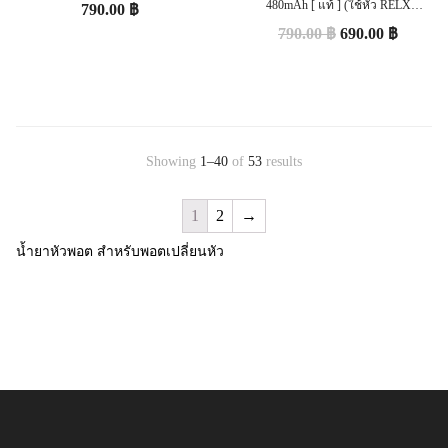
480mAh [ แท้ ] (ใช้หัว RELX
790.00
฿
Infitiny/Phantom/INFY)
790.00
฿
690.00
฿
Showing
1–40
of
53
results
1
2
→
น้ำยาหัวพอต สำหรับพอตเปลี่ยนหัว