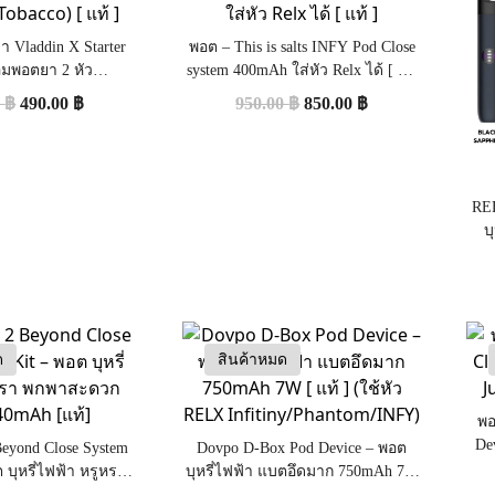
้า Vladdin X Starter
พอต – This is salts INFY Pod Close
้อมพอตยา 2 หัว
system 400mAh ใส่หัว Relx ได้ [ แท้
obacco) [ แท้ ]
]
0
฿
490.00
฿
950.00
฿
850.00
฿
REL
บ
ด
สินค้าหมด
พอ
De
eyond Close System
Dovpo D-Box Pod Device – พอต
 บุหรี่ไฟฟ้า หรูหรา
บุหรี่ไฟฟ้า แบตอึดมาก 750mAh 7W
แบต 440mAh [แท้]
[ แท้ ] (ใช้หัว RELX