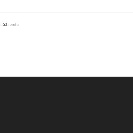
f
53
results