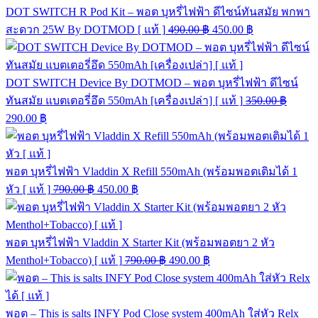
DOT SWITCH R Pod Kit – พอต บุหรี่ไฟฟ้า ดีไซน์ทันสมัย พกพา
สะดวก 25W By DOTMOD [ แท้ ]
490.00
฿
450.00
฿
DOT SWITCH Device By DOTMOD – พอต บุหรี่ไฟฟ้า ดีไซน์
ทันสมัย แบตเตอรี่อึด 550mAh [เครื่องเปล่า] [ แท้ ]
350.00
฿
290.00
฿
พอต บุหรี่ไฟฟ้า Vladdin X Refill 550mAh (พร้อมพอตเติมได้ 1
หัว [ แท้ ]
790.00
฿
450.00
฿
พอต บุหรี่ไฟฟ้า Vladdin X Starter Kit (พร้อมพอตยา 2 หัว
Menthol+Tobacco) [ แท้ ]
790.00
฿
490.00
฿
พอต – This is salts INFY Pod Close system 400mAh ใส่หัว Relx