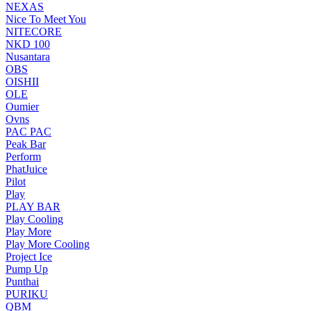
NEXAS
Nice To Meet You
NITECORE
NKD 100
Nusantara
OBS
OISHII
OLE
Oumier
Ovns
PAC PAC
Peak Bar
Perform
PhatJuice
Pilot
Play
PLAY BAR
Play Cooling
Play More
Play More Cooling
Project Ice
Pump Up
Punthai
PURIKU
QBM