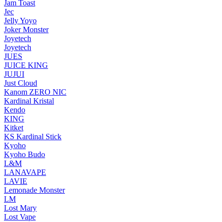
Jam Toast
Jec
Jelly Yoyo
Joker Monster
Joyetech
Joyetech
JUES
JUICE KING
JUJUI
Just Cloud
Kanom ZERO NIC
Kardinal Kristal
Kendo
KING
Kitket
KS Kardinal Stick
Kyoho
Kyoho Budo
L&M
LANAVAPE
LAVIE
Lemonade Monster
LM
Lost Mary
Lost Vape