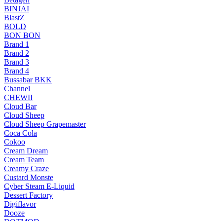
BINJAI
BlastZ
BOLD
BON BON
Brand 1
Brand 2
Brand 3
Brand 4
Bussabar BKK
Channel
CHEWII
Cloud Bar
Cloud Sheep
Cloud Sheep Grapemaster
Coca Cola
Cokoo
Cream Dream
Cream Team
Creamy Craze
Custard Monste
Cyber Steam E-Liquid
Dessert Factory
Digiflavor
Dooze