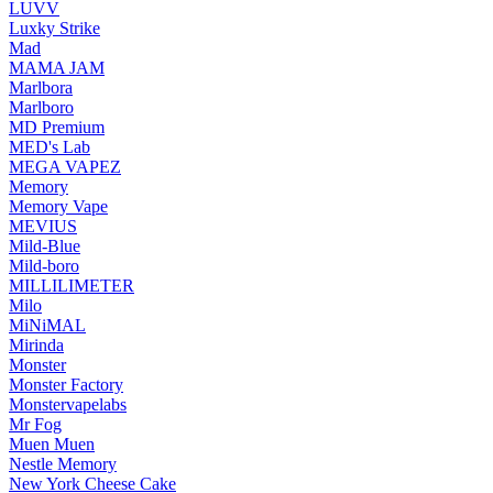
LUVV
Luxky Strike
Mad
MAMA JAM
Marlbora
Marlboro
MD Premium
MED's Lab
MEGA VAPEZ
Memory
Memory Vape
MEVIUS
Mild-Blue
Mild-boro
MILLILIMETER
Milo
MiNiMAL
Mirinda
Monster
Monster Factory
Monstervapelabs
Mr Fog
Muen Muen
Nestle Memory
New York Cheese Cake