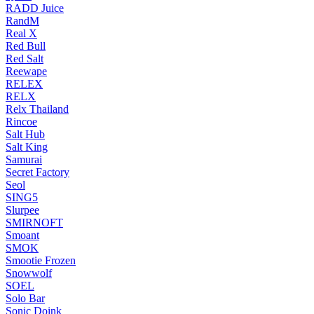
RADD Juice
RandM
Real X
Red Bull
Red Salt
Reewape
RELEX
RELX
Relx Thailand
Rincoe
Salt Hub
Salt King
Samurai
Secret Factory
Seol
SING5
Slurpee
SMIRNOFT
Smoant
SMOK
Smootie Frozen
Snowwolf
SOEL
Solo Bar
Sonic Doink