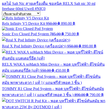
ผลไม้ Salt Nic
สายเครื่องดื่ม
ซอลนิค
RELX
Salt nic 30 ml
freebase 60ml
Uwell
#NIC0
Relx Infinity V5 Device Kit
950.00
฿
890.00
฿
Sonic Evo Closed Pod System
785.00
฿
750.00
฿
Real X Pod Infinity Device (เครื่องเปล่า)
950.00
฿
890.00
฿
RELX WAKA soMatch Mini Device – พอต บุหรี่ไฟฟ้า ดีไซน์ทัน
สมัย แบตเตอรี่อึด [แท้]
550.00
฿
450.00
฿
TOMMY R1 Close Pod System – พอต บุหรี่ไฟฟ้า ดีไซน์ทันสมัย
พกพาสะดวก [ แท้ ] ( แถมฟรีหัวพอต 3 ชิ้น )
890.00
฿
790.00
฿