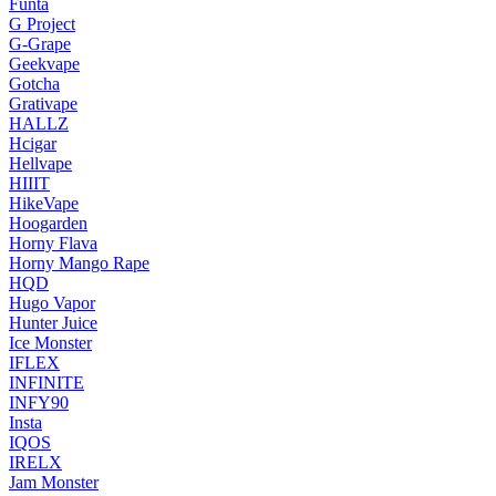
Funta
G Project
G-Grape
Geekvape
Gotcha
Grativape
HALLZ
Hcigar
Hellvape
HIIIT
HikeVape
Hoogarden
Horny Flava
Horny Mango Rape
HQD
Hugo Vapor
Hunter Juice
Ice Monster
IFLEX
INFINITE
INFY90
Insta
IQOS
IRELX
Jam Monster