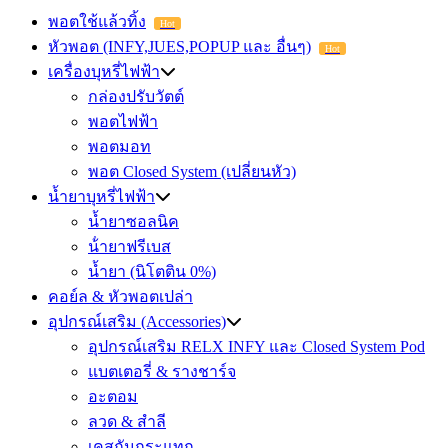
พอตใช้แล้วทิ้ง
Hot
หัวพอต (INFY,JUES,POPUP และ อื่นๆ)
Hot
เครื่องบุหรี่ไฟฟ้า
กล่องปรับวัตต์
พอตไฟฟ้า
พอตมอท
พอต Closed System (เปลี่ยนหัว)
น้ำยาบุหรี่ไฟฟ้า
น้ำยาซอลนิค
น้ํายาฟรีเบส
น้ำยา (นิโตติน 0%)
คอย์ล & หัวพอตเปล่า
อุปกรณ์เสริม (Accessories)
อุปกรณ์เสริม RELX INFY และ Closed System Pod
แบตเตอรี่ & รางชาร์จ
อะตอม
ลวด ​& สำลี
เคสกันกระแทก