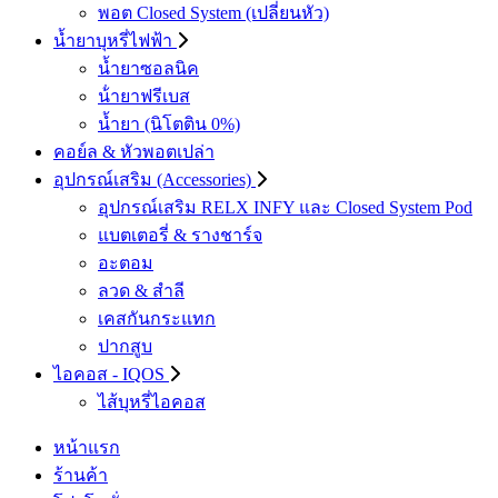
พอต Closed System (เปลี่ยนหัว)
น้ำยาบุหรี่ไฟฟ้า
น้ำยาซอลนิค
น้ํายาฟรีเบส
น้ำยา (นิโตติน 0%)
คอย์ล & หัวพอตเปล่า
อุปกรณ์เสริม (Accessories)
อุปกรณ์เสริม RELX INFY และ Closed System Pod
แบตเตอรี่ & รางชาร์จ
อะตอม
ลวด ​& สำลี
เคสกันกระแทก
ปากสูบ
ไอคอส - IQOS
ไส้บุหรี่ไอคอส
หน้าแรก
ร้านค้า