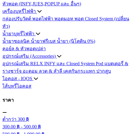
หัวพอต (INFY,JUES,POPUP และ อื่นๆ)
เครื่องบุหรี่ไฟฟ้า
กล่องปรับวัตต์
พอตไฟฟ้า
พอตมอท
พอต Closed System (เปลี่ยน
หัว)
น้ำยาบุหรี่ไฟฟ้า
น้ำยาซอลนิค
น้ํายาฟรีเบส
น้ำยา (นิโตติน 0%)
คอย์ล & หัวพอตเปล่า
อุปกรณ์เสริม (Accessories)
อุปกรณ์เสริม RELX INFY และ Closed System Pod
แบตเตอรี่ &
รางชาร์จ
อะตอม
ลวด ​& สำลี
เคสกันกระแทก
ปากสูบ
ไอคอส - IQOS
ไส้บุหรี่ไอคอส
ราคา
ต่ำกว่า 300 ฿
300.00 ฿ - 500.00 ฿