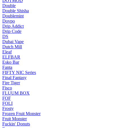
DOTMOD
Double
Double Shisha
Doublemint
Dovpo
Drip Addict
Drip Code
DS
Dubai Vape
Dutch Mill
Eleaf
ELFBAR
Esko Bar
Fanta
FIFTY NIC Series
Final Fantasy
Fire Tiger
Fisco
FLUUM BOX
FOF
FOLI
Frosty
Frozen Fruit Monster
Fruit Monster
Fuckin' Donuts