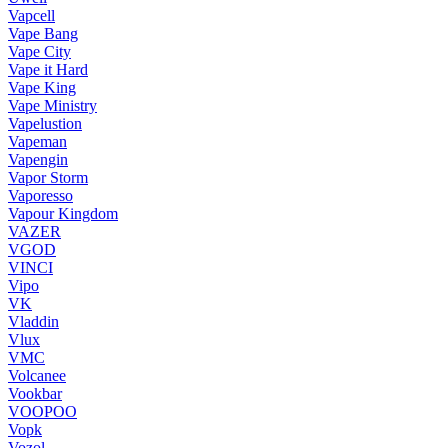
Vapcell
Vape Bang
Vape City
Vape it Hard
Vape King
Vape Ministry
Vapelustion
Vapeman
Vapengin
Vapor Storm
Vaporesso
Vapour Kingdom
VAZER
VGOD
VINCI
Vipo
VK
Vladdin
Vlux
VMC
Volcanee
Vookbar
VOOPOO
Vopk
Vozol