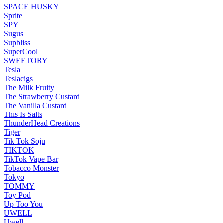
SPACE HUSKY
Sprite
SPY
Sugus
Supbliss
SuperCool
SWEETORY
Tesla
Teslacigs
The Milk Fruity
The Strawberry Custard
The Vanilla Custard
This Is Salts
ThunderHead Creations
Tiger
Tik Tok Soju
TIKTOK
TikTok Vape Bar
Tobacco Monster
Tokyo
TOMMY
Toy Pod
Up Too You
UWELL
Uwell