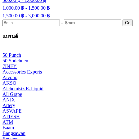
500.00 ฿ - 1,000.00 ฿
1,000.00 ฿ - 1,500.00 ฿
1,500.00 ฿ - 3,000.00 ฿
-
Go
แบรนด์
50 Punch
50 Sodchuen
7INFY
Accessories Experts
Aivono
AKSO
Alchemistz E-Liquid
All Grape
ANIX
Artery
ASVAPE
ATIESH
ATM
Baam
Bangsawan
Betagen