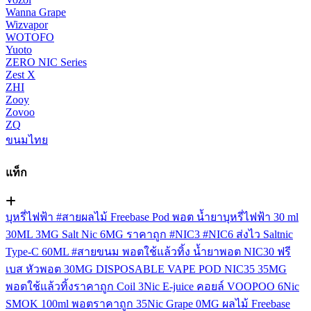
Wanna Grape
Wizvapor
WOTOFO
Yuoto
ZERO NIC Series
Zest X
ZHI
Zooy
Zovoo
ZQ
ขนมไทย
แท็ก
บุหรี่ไฟฟ้า
#สายผลไม้
Freebase
Pod
พอต
น้ำยาบุหรี่ไฟฟ้า
30 ml
30ML
3MG
Salt Nic
6MG
ราคาถูก
#NIC3
#NIC6
ส่งไว
Saltnic
Type-C
60ML
#สายขนม
พอตใช้แล้วทิ้ง
น้ำยาพอต
NIC30
ฟรี
เบส
หัวพอต
30MG
DISPOSABLE VAPE POD
NIC35
35MG
พอตใช้แล้วทิ้งราคาถูก
Coil
3Nic
E-juice
คอยล์
VOOPOO
6Nic
SMOK
100ml
พอตราคาถูก
35Nic
Grape
0MG
ผลไม้ Freebase