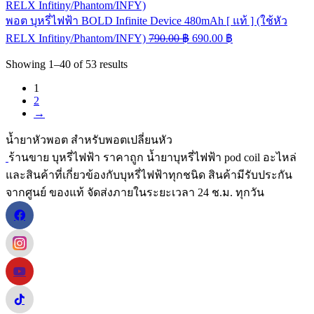
พอต บุหรี่ไฟฟ้า BOLD Infinite Device 480mAh [ แท้ ] (ใช้หัว
RELX Infitiny/Phantom/INFY)
790.00
฿
690.00
฿
Showing
1–40
of
53
results
1
2
→
น้ำยาหัวพอต สำหรับพอตเปลี่ยนหัว
ร้านขาย บุหรี่ไฟฟ้า ราคาถูก น้ำยาบุหรี่ไฟฟ้า pod coil อะไหล่
และสินค้าที่เกี่ยวข้องกับบุหรี่ไฟฟ้าทุกชนิด สินค้ามีรับประกัน
จากศูนย์ ของแท้ จัดส่งภายในระยะเวลา 24 ช.ม. ทุกวัน