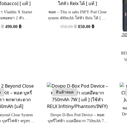
้า Vladdin X Starter
พอต – This is salts INFY Pod Close
้อมพอตยา 2 หัว
system 400mAh ใส่หัว Relx ได้ [ แท้
obacco) [ แท้ ]
]
0
฿
490.00
฿
950.00
฿
850.00
฿
REL
บ
ด
สินค้าหมด
พอ
De
eyond Close System
Dovpo D-Box Pod Device – พอต
 บุหรี่ไฟฟ้า หรูหรา
บุหรี่ไฟฟ้า แบตอึดมาก 750mAh 7W
แบต 440mAh [แท้]
[ แท้ ] (ใช้หัว RELX