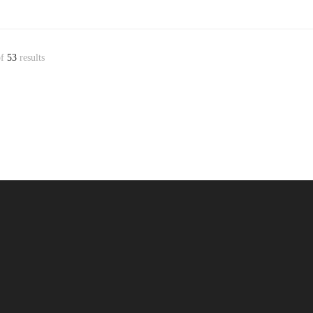
f
53
results