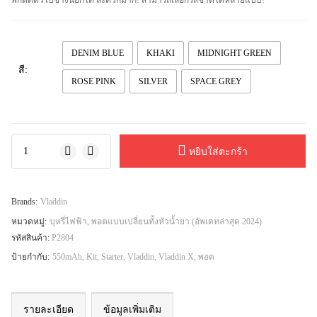
DENIM BLUE
KHAKI
MIDNIGHT GREEN
สี:
ROSE PINK
SILVER
SPACE GREY
หยิบใส่ตะกร้า
Brands:
Vladdin
หมวดหมู่:
บุหรี่ไฟฟ้า
,
พอตแบบเปลี่ยนทั้งหัวน้ำยา (อัพเดทล่าสุด 2024)
รหัสสินค้า:
P2804
ป้ายกำกับ:
550mAh
,
Kit
,
Starter
,
Vladdin
,
Vladdin X
,
พอต
รายละเอียด
ข้อมูลเพิ่มเติม