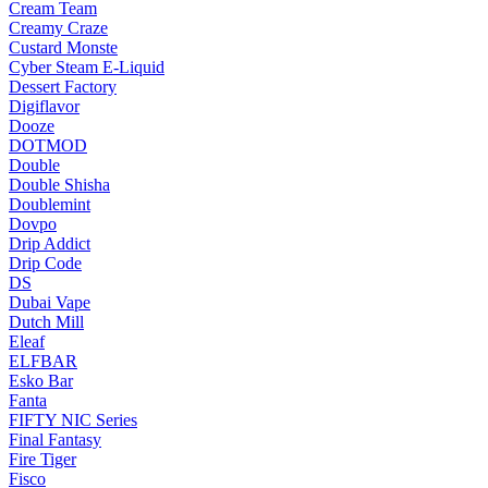
Cream Team
Creamy Craze
Custard Monste
Cyber Steam E-Liquid
Dessert Factory
Digiflavor
Dooze
DOTMOD
Double
Double Shisha
Doublemint
Dovpo
Drip Addict
Drip Code
DS
Dubai Vape
Dutch Mill
Eleaf
ELFBAR
Esko Bar
Fanta
FIFTY NIC Series
Final Fantasy
Fire Tiger
Fisco