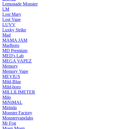
Lemonade Monster
LM
Lost Mary
Lost Vape
LUVV
Luxky Strike
Mad
MAMA JAM
Marlboro
MD Premium
MED's Lab
MEGA VAPEZ
Memory
Memory Vape
MEVIUS
Mild-Blue
Mild-boro
MILLILIMETER
Milo
MiNiMAL
Mirinda
Monster Factory
Monstervapelabs
Mr Fog
Muen Muen