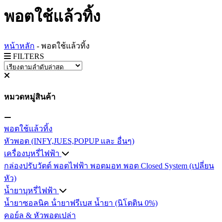
พอตใช้แล้วทิ้ง
หน้าหลัก
-
พอตใช้แล้วทิ้ง
FILTERS
หมวดหมู่สินค้า
พอตใช้แล้วทิ้ง
หัวพอต (INFY,JUES,POPUP และ อื่นๆ)
เครื่องบุหรี่ไฟฟ้า
กล่องปรับวัตต์
พอตไฟฟ้า
พอตมอท
พอต Closed System (เปลี่ยน
หัว)
น้ำยาบุหรี่ไฟฟ้า
น้ำยาซอลนิค
น้ํายาฟรีเบส
น้ำยา (นิโตติน 0%)
คอย์ล & หัวพอตเปล่า