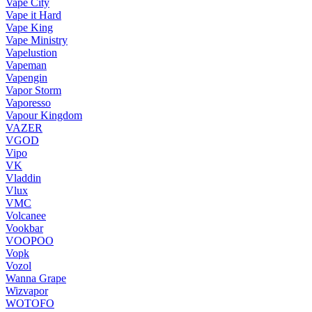
Vape City
Vape it Hard
Vape King
Vape Ministry
Vapelustion
Vapeman
Vapengin
Vapor Storm
Vaporesso
Vapour Kingdom
VAZER
VGOD
Vipo
VK
Vladdin
Vlux
VMC
Volcanee
Vookbar
VOOPOO
Vopk
Vozol
Wanna Grape
Wizvapor
WOTOFO