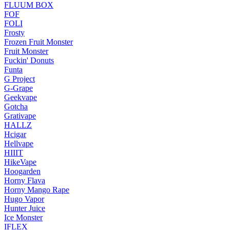
FLUUM BOX
FOF
FOLI
Frosty
Frozen Fruit Monster
Fruit Monster
Fuckin' Donuts
Funta
G Project
G-Grape
Geekvape
Gotcha
Grativape
HALLZ
Hcigar
Hellvape
HIIIT
HikeVape
Hoogarden
Horny Flava
Horny Mango Rape
Hugo Vapor
Hunter Juice
Ice Monster
IFLEX