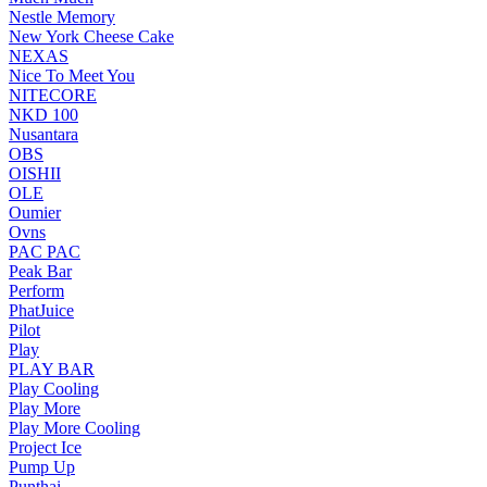
Nestle Memory
New York Cheese Cake
NEXAS
Nice To Meet You
NITECORE
NKD 100
Nusantara
OBS
OISHII
OLE
Oumier
Ovns
PAC PAC
Peak Bar
Perform
PhatJuice
Pilot
Play
PLAY BAR
Play Cooling
Play More
Play More Cooling
Project Ice
Pump Up
Punthai