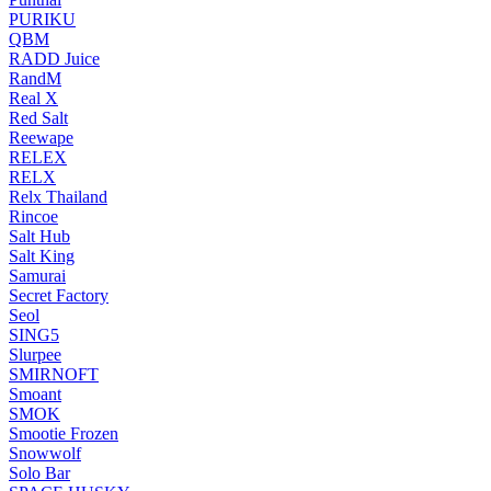
PURIKU
QBM
RADD Juice
RandM
Real X
Red Salt
Reewape
RELEX
RELX
Relx Thailand
Rincoe
Salt Hub
Salt King
Samurai
Secret Factory
Seol
SING5
Slurpee
SMIRNOFT
Smoant
SMOK
Smootie Frozen
Snowwolf
Solo Bar