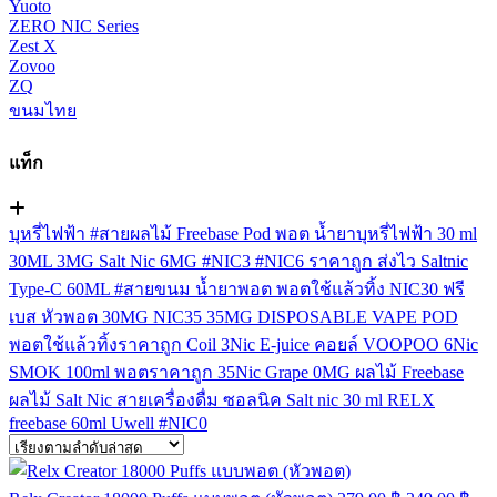
Yuoto
ZERO NIC Series
Zest X
Zovoo
ZQ
ขนมไทย
แท็ก
บุหรี่ไฟฟ้า
#สายผลไม้
Freebase
Pod
พอต
น้ำยาบุหรี่ไฟฟ้า
30 ml
30ML
3MG
Salt Nic
6MG
#NIC3
#NIC6
ราคาถูก
ส่งไว
Saltnic
Type-C
60ML
#สายขนม
น้ำยาพอต
พอตใช้แล้วทิ้ง
NIC30
ฟรี
เบส
หัวพอต
30MG
NIC35
35MG
DISPOSABLE VAPE POD
พอตใช้แล้วทิ้งราคาถูก
Coil
3Nic
E-juice
คอยล์
VOOPOO
6Nic
SMOK
100ml
พอตราคาถูก
35Nic
Grape
0MG
ผลไม้ Freebase
ผลไม้ Salt Nic
สายเครื่องดื่ม
ซอลนิค
Salt nic 30 ml
RELX
freebase 60ml
Uwell
#NIC0