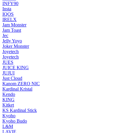
INFY90
Insta
IQOS
IRELX
Jam Monster
Jam Toast
Jec
Jelly Yoyo
Joker Monster
Joyetech
Joyetech
JUES
JUICE KING
JUJUI
Just Cloud
Kanom ZERO NIC
Kardinal Kristal
Kendo
KING
Kitket
KS Kardinal Stick
Kyoho
Kyoho Budo
L&M
LAVIE