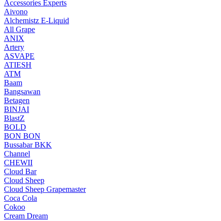
Accessories Experts
Aivono
Alchemistz E-Liquid
All Grape
ANIX
Artery
ASVAPE
ATIESH
ATM
Baam
Bangsawan
Betagen
BINJAI
BlastZ
BOLD
BON BON
Bussabar BKK
Channel
CHEWII
Cloud Bar
Cloud Sheep
Cloud Sheep Grapemaster
Coca Cola
Cokoo
Cream Dream