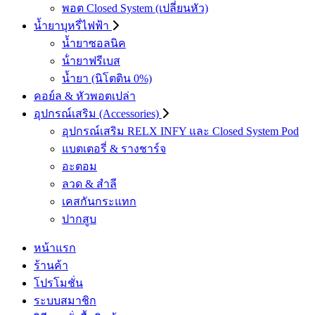
พอต Closed System (เปลี่ยนหัว)
น้ำยาบุหรี่ไฟฟ้า
น้ำยาซอลนิค
น้ํายาฟรีเบส
น้ำยา (นิโตติน 0%)
คอย์ล & หัวพอตเปล่า
อุปกรณ์เสริม (Accessories)
อุปกรณ์เสริม RELX INFY และ Closed System Pod
แบตเตอรี่ & รางชาร์จ
อะตอม
ลวด ​& สำลี
เคสกันกระแทก
ปากสูบ
หน้าแรก
ร้านค้า
โปรโมชั่น
ระบบสมาชิก