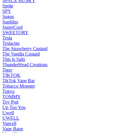
SPACE HUSKY
Sprite
SPY
Sugus
Supbliss
SuperCool
SWEETORY
Tesla
Teslacigs
The Strawberry Custard
The Vanilla Custard
This Is Salts
ThunderHead Creations
Tiger
TIKTOK
TikTok Vape Bar
Tobacco Monster
Tokyo
TOMMY
Toy Pod
Up Too You
Uwell
UWELL
Vapcell
Vape Bang