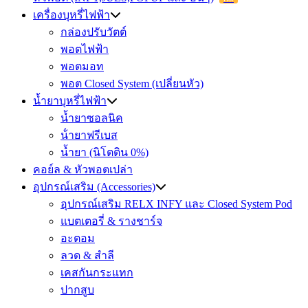
เครื่องบุหรี่ไฟฟ้า
กล่องปรับวัตต์
พอตไฟฟ้า
พอตมอท
พอต Closed System (เปลี่ยนหัว)
น้ำยาบุหรี่ไฟฟ้า
น้ำยาซอลนิค
น้ํายาฟรีเบส
น้ำยา (นิโตติน 0%)
คอย์ล & หัวพอตเปล่า
อุปกรณ์เสริม (Accessories)
อุปกรณ์เสริม RELX INFY และ Closed System Pod
แบตเตอรี่ & รางชาร์จ
อะตอม
ลวด ​& สำลี
เคสกันกระแทก
ปากสูบ