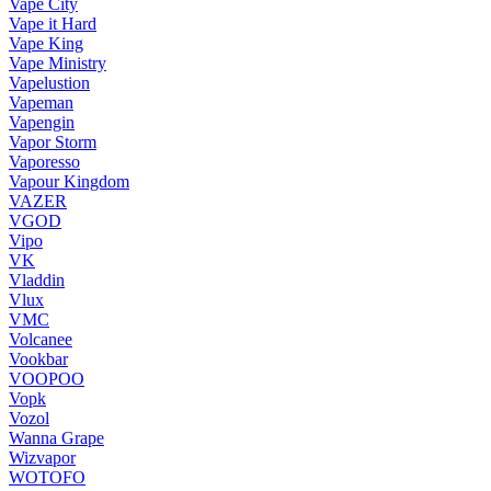
Vape City
Vape it Hard
Vape King
Vape Ministry
Vapelustion
Vapeman
Vapengin
Vapor Storm
Vaporesso
Vapour Kingdom
VAZER
VGOD
Vipo
VK
Vladdin
Vlux
VMC
Volcanee
Vookbar
VOOPOO
Vopk
Vozol
Wanna Grape
Wizvapor
WOTOFO