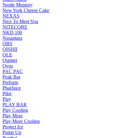
Nestle Memory
New York Cheese Cake
NEXAS
Nice To Meet You
NITECORE
NKD 100
Nusantara
OBS
OISHII
OLE
Oumier
Ovns
PAC PAC
Peak Bar
Perform
PhatJuice
Pilot
Play
PLAY BAR
Play Cooling
Play More
Play More Cooling
Project Ice
Pump Up
Punthai