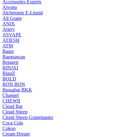
Accessories Experts
Aivono
Alchemistz E-Liquid
All Grape
ANIX
Artery
ASVAPE
ATIESH
ATM
Baam
Bangsawan
Betagen
BINJAI
BlastZ
BOLD
BON BON
Bussabar BKK
Channel
CHEWII
Cloud Bar
Cloud Sheep
Cloud Sheep Grapemaster
Coca Cola
Cokoo
Cream Dream