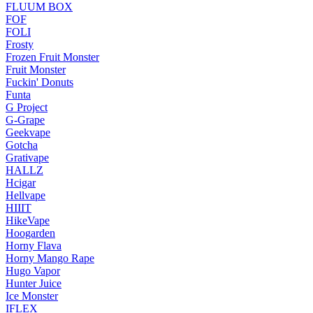
FLUUM BOX
FOF
FOLI
Frosty
Frozen Fruit Monster
Fruit Monster
Fuckin' Donuts
Funta
G Project
G-Grape
Geekvape
Gotcha
Grativape
HALLZ
Hcigar
Hellvape
HIIIT
HikeVape
Hoogarden
Horny Flava
Horny Mango Rape
Hugo Vapor
Hunter Juice
Ice Monster
IFLEX