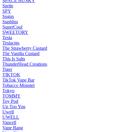
SPACE HUSKY
Sprite
SPY
Sugus
Supbliss
SuperCool
SWEETORY
Tesla
Teslacigs
The Strawberry Custard
The Vanilla Custard
This Is Salts
ThunderHead Creations
Tiger
TIKTOK
TikTok Vape Bar
Tobacco Monster
Tokyo
TOMMY
Toy Pod
Up Too You
Uwell
UWELL
Vapcell
Vape Bang