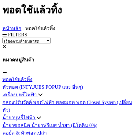
พอตใช้แล้วทิ้ง
หน้าหลัก
-
พอตใช้แล้วทิ้ง
FILTERS
หมวดหมู่สินค้า
พอตใช้แล้วทิ้ง
หัวพอต (INFY,JUES,POPUP และ อื่นๆ)
เครื่องบุหรี่ไฟฟ้า
กล่องปรับวัตต์
พอตไฟฟ้า
พอตมอท
พอต Closed System (เปลี่ยน
หัว)
น้ำยาบุหรี่ไฟฟ้า
น้ำยาซอลนิค
น้ํายาฟรีเบส
น้ำยา (นิโตติน 0%)
คอย์ล & หัวพอตเปล่า