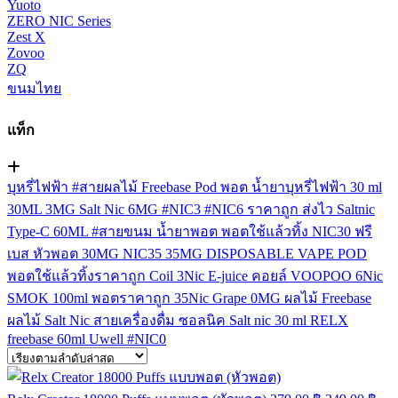
Yuoto
ZERO NIC Series
Zest X
Zovoo
ZQ
ขนมไทย
แท็ก
บุหรี่ไฟฟ้า
#สายผลไม้
Freebase
Pod
พอต
น้ำยาบุหรี่ไฟฟ้า
30 ml
30ML
3MG
Salt Nic
6MG
#NIC3
#NIC6
ราคาถูก
ส่งไว
Saltnic
Type-C
60ML
#สายขนม
น้ำยาพอต
พอตใช้แล้วทิ้ง
NIC30
ฟรี
เบส
หัวพอต
30MG
NIC35
35MG
DISPOSABLE VAPE POD
พอตใช้แล้วทิ้งราคาถูก
Coil
3Nic
E-juice
คอยล์
VOOPOO
6Nic
SMOK
100ml
พอตราคาถูก
35Nic
Grape
0MG
ผลไม้ Freebase
ผลไม้ Salt Nic
สายเครื่องดื่ม
ซอลนิค
Salt nic 30 ml
RELX
freebase 60ml
Uwell
#NIC0