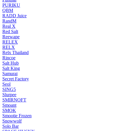
PURIKU
QBM
RADD Juice
RandM
Real X
Red Salt
Reewape
RELEX
RELX
Relx Thailand
Rincoe
Salt Hub
Salt King
Samurai
Secret Factory
Seol
SING5
Slurpee
SMIRNOFT
Smoant
SMOK
Smootie Frozen
Snowwolf
Solo Bar