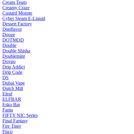
Cream Team
Creamy Craze
Custard Monste
Cyber Steam E-Liquid
Dessert Factory
Digiflavor
Dooze
DOTMOD
Double
Double Shisha
Doublemint
Dovpo
Drip Addict
Drip Code
DS
Dubai Vape
Dutch Mill
Eleaf
ELFBAR
Esko Bar
Fanta
FIFTY NIC Series
Final Fantasy
Fire Tiger
Fisco