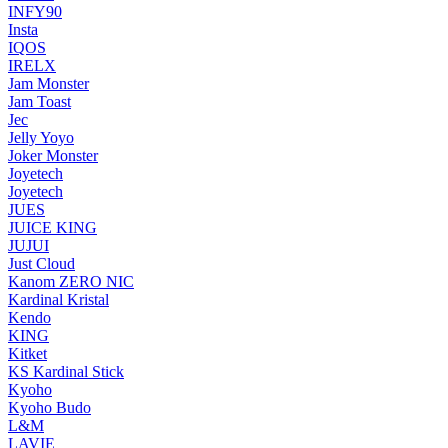
INFY90
Insta
IQOS
IRELX
Jam Monster
Jam Toast
Jec
Jelly Yoyo
Joker Monster
Joyetech
Joyetech
JUES
JUICE KING
JUJUI
Just Cloud
Kanom ZERO NIC
Kardinal Kristal
Kendo
KING
Kitket
KS Kardinal Stick
Kyoho
Kyoho Budo
L&M
LAVIE