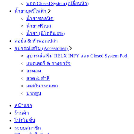
พอต Closed System (เปลี่ยนหัว)
น้ำยาบุหรี่ไฟฟ้า
น้ำยาซอลนิค
น้ํายาฟรีเบส
น้ำยา (นิโตติน 0%)
คอย์ล & หัวพอตเปล่า
อุปกรณ์เสริม (Accessories)
อุปกรณ์เสริม RELX INFY และ Closed System Pod
แบตเตอรี่ & รางชาร์จ
อะตอม
ลวด ​& สำลี
เคสกันกระแทก
ปากสูบ
หน้าแรก
ร้านค้า
โปรโมชั่น
ระบบสมาชิก