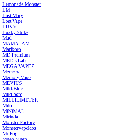
Lemonade Monster
LM
Lost Mary
Lost Vape
LUVV
Luxky Strike
Mad
MAMA JAM
Marlboro
MD Premium
MED's Lab
MEGA VAPEZ
Memory
Memory Vape
MEVIUS
Mild-Blue
Mild-boro
MILLILIMETER
Milo
MiNiMAL
Mirinda
Monster Factory
Monstervapelabs
Mr Fog
Muen Muen