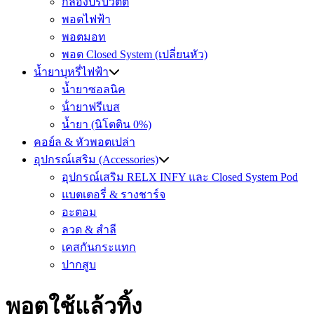
กล่องปรับวัตต์
พอตไฟฟ้า
พอตมอท
พอต Closed System (เปลี่ยนหัว)
น้ำยาบุหรี่ไฟฟ้า
น้ำยาซอลนิค
น้ํายาฟรีเบส
น้ำยา (นิโตติน 0%)
คอย์ล & หัวพอตเปล่า
อุปกรณ์เสริม (Accessories)
อุปกรณ์เสริม RELX INFY และ Closed System Pod
แบตเตอรี่ & รางชาร์จ
อะตอม
ลวด ​& สำลี
เคสกันกระแทก
ปากสูบ
พอตใช้แล้วทิ้ง