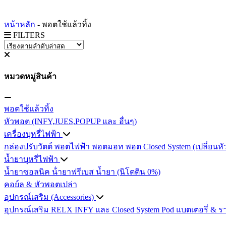
หน้าหลัก
-
พอตใช้แล้วทิ้ง
FILTERS
หมวดหมู่สินค้า
พอตใช้แล้วทิ้ง
หัวพอต (INFY,JUES,POPUP และ อื่นๆ)
เครื่องบุหรี่ไฟฟ้า
กล่องปรับวัตต์
พอตไฟฟ้า
พอตมอท
พอต Closed System (เปลี่ยนหั
น้ำยาบุหรี่ไฟฟ้า
น้ำยาซอลนิค
น้ํายาฟรีเบส
น้ำยา (นิโตติน 0%)
คอย์ล & หัวพอตเปล่า
อุปกรณ์เสริม (Accessories)
อุปกรณ์เสริม RELX INFY และ Closed System Pod
แบตเตอรี่ & ร