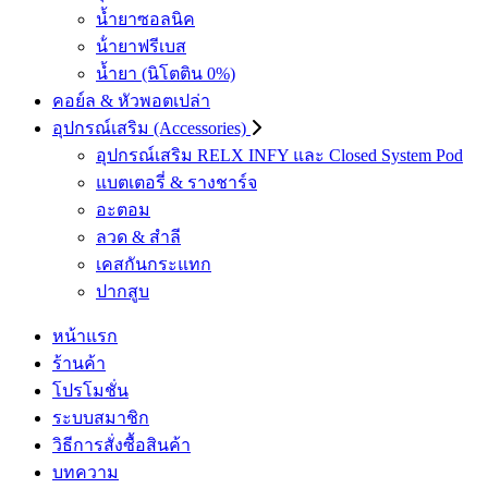
น้ำยาซอลนิค
น้ํายาฟรีเบส
น้ำยา (นิโตติน 0%)
คอย์ล & หัวพอตเปล่า
อุปกรณ์เสริม (Accessories)
อุปกรณ์เสริม RELX INFY และ Closed System Pod
แบตเตอรี่ & รางชาร์จ
อะตอม
ลวด ​& สำลี
เคสกันกระแทก
ปากสูบ
หน้าแรก
ร้านค้า
โปรโมชั่น
ระบบสมาชิก
วิธีการสั่งซื้อสินค้า
บทความ