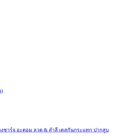
ว)
างชาร์จ
อะตอม
ลวด ​& สำลี
เคสกันกระแทก
ปากสูบ