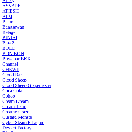
Artery
ASVAPE
ATIESH
ATM
Baam
Bangsawan
Betagen
BINJAI
BlastZ
BOLD
BON BON
Bussabar BKK
Channel
CHEWII
Cloud Bar
Cloud Sheep
Cloud Sheep Grapemaster
Coca Cola
Cokoo
Cream Dream
Cream Team
Creamy Craze
Custard Monste
Cyber Steam E-Liquid
Dessert Factory