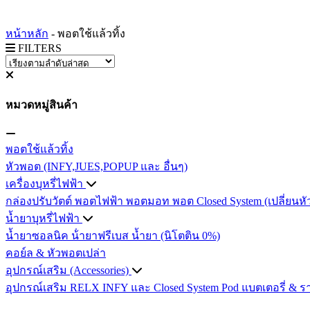
หน้าหลัก
-
พอตใช้แล้วทิ้ง
FILTERS
หมวดหมู่สินค้า
พอตใช้แล้วทิ้ง
หัวพอต (INFY,JUES,POPUP และ อื่นๆ)
เครื่องบุหรี่ไฟฟ้า
กล่องปรับวัตต์
พอตไฟฟ้า
พอตมอท
พอต Closed System (เปลี่ยนหั
น้ำยาบุหรี่ไฟฟ้า
น้ำยาซอลนิค
น้ํายาฟรีเบส
น้ำยา (นิโตติน 0%)
คอย์ล & หัวพอตเปล่า
อุปกรณ์เสริม (Accessories)
อุปกรณ์เสริม RELX INFY และ Closed System Pod
แบตเตอรี่ & ร