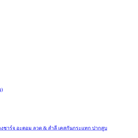
ว)
างชาร์จ
อะตอม
ลวด ​& สำลี
เคสกันกระแทก
ปากสูบ