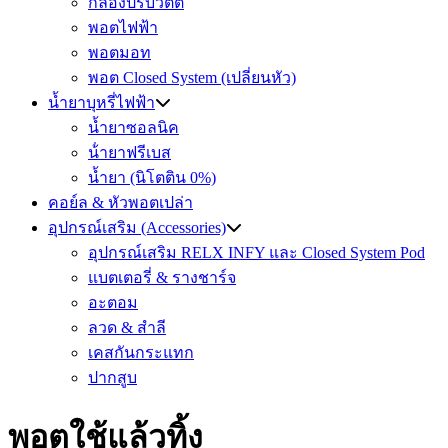
กล่องปรับวัตต์
พอตไฟฟ้า
พอตมอท
พอต Closed System (เปลี่ยนหัว)
น้ำยาบุหรี่ไฟฟ้า
น้ำยาซอลนิค
น้ํายาฟรีเบส
น้ำยา (นิโตติน 0%)
คอย์ล & หัวพอตเปล่า
อุปกรณ์เสริม (Accessories)
อุปกรณ์เสริม RELX INFY และ Closed System Pod
แบตเตอรี่ & รางชาร์จ
อะตอม
ลวด ​& สำลี
เคสกันกระแทก
ปากสูบ
พอตใช้แล้วทิ้ง