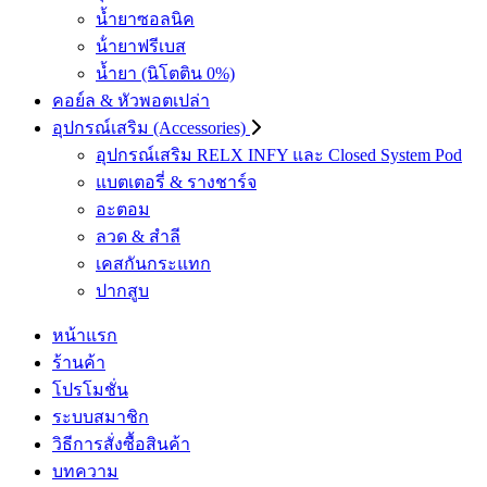
น้ำยาซอลนิค
น้ํายาฟรีเบส
น้ำยา (นิโตติน 0%)
คอย์ล & หัวพอตเปล่า
อุปกรณ์เสริม (Accessories)
อุปกรณ์เสริม RELX INFY และ Closed System Pod
แบตเตอรี่ & รางชาร์จ
อะตอม
ลวด ​& สำลี
เคสกันกระแทก
ปากสูบ
หน้าแรก
ร้านค้า
โปรโมชั่น
ระบบสมาชิก
วิธีการสั่งซื้อสินค้า
บทความ