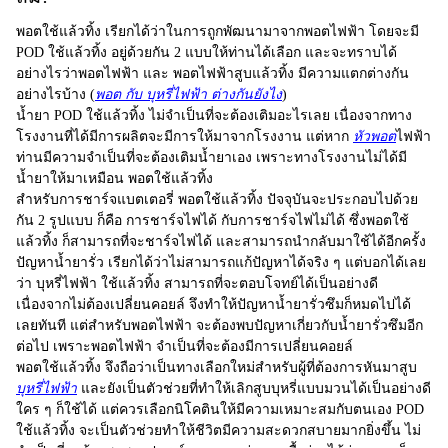
พอตใช้แล้วทิ้ง
เรียกได้ว่าในการถูกพัฒนามาจากพอตไฟฟ้า โดยจะมี
POD ใช้แล้วทิ้ง
อยู่ด้วยกัน 2 แบบให้ท่านได้เลือก และจะทราบได้
อย่างไรว่าพอตไฟฟ้า และ
พอตไฟฟ้าสูบแล้วทิ้ง
มีความแตกต่างกัน
อย่างไรบ้าง (
พอต กับ บุหรี่ไฟฟ้า ต่างกันยังไง
)
น้ำยา
POD ใช้แล้วทิ้ง
ไม่จำเป็นที่จะต้องเติมอะไรเลย เนื่องจากทาง
โรงงานที่ได้มีการผลิตจะมีการให้มาจากโรงงาน แต่หาก
หัวพอต
ไฟฟ้า
ท่านมีความจำเป็นที่จะต้องเติมน้ำยาเอง เพราะทางโรงงานไม่ได้มี
น้ำยาให้มาเหมือน พอตใช้แล้วทิ้ง
สำหรับการชาร์จแบตเตอรี่ พอตใช้แล้วทิ้ง ปัจจุบันจะประกอบไปด้วย
กัน 2 รูปแบบ ก็คือ การชาร์จไฟได้ กับการชาร์จไฟไม่ได้ ซึ่งพอตใช้
แล้วทิ้ง ก็สามารถที่จะชาร์จไฟได้ และสามารถนำกลับมาใช้ได้อีกครั้ง
ปัญหาน้ำยารั่ว เรียกได้ว่าไม่สามารถแก้ปัญหาได้จริง ๆ แต่บอกได้เลย
ว่า
บุหรี่ไฟฟ้า
ใช้แล้วทิ้ง สามารถที่จะตอบโจทย์ได้เป็นอย่างดี
เนื่องจากไม่ต้องเปลี่ยนคอยล์ จึงทำให้ปัญหาน้ำยารั่วซึมก็หมดไปได้
เลยทันที แต่สำหรับพอตไฟฟ้า จะต้องพบปัญหาเกี่ยวกับน้ำยารั่วซึมอีก
ต่อไป เพราะพอตไฟฟ้า จำเป็นที่จะต้องมีการเปลี่ยนคอยล์
พอตใช้แล้วทิ้ง
จึงถือว่าเป็นทางเลือกใหม่สำหรับผู้ที่ต้องการหันมาสูบ
บุหรี่ไฟฟ้า
และยังเป็นตัวช่วยที่ทำให้เลิกสูบบุหรี่แบบมวนได้เป็นอย่างดี
ใคร ๆ ก็ใช้ได้ แต่ควรเลือกนิโคตินให้มีความเหมาะสมกับตนเอง
POD
ใช้แล้วทิ้ง
จะเป็นตัวช่วยทำให้ชีวิตมีความสะดวกสบายมากยิ่งขึ้น ไม่