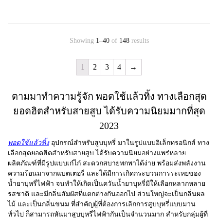
Showing
1–40
of
148
results
1
2
3
4
→
ตามมาทำความรู้จัก พอตใช้แล้วทิ้ง ทางเลือกสุด
ยอดฮิตสำหรับสายสูบ ได้รับความนิยมมากที่สุด
2023
พอตใช้แล้วทิ้ง
อุปกรณ์สำหรับสูบบุหรี่ มาในรูปแบบอิเล็กทรอนิกส์ ทาง
เลือกสุดยอดฮิตสำหรับสายสูบ ได้รับความนิยมอย่างแพร่หลาย
ผลิตภัณฑ์ที่มีรูปแบบเก๋ไก๋ สะดวกสบายพกพาได้ง่าย พร้อมส่งพลังงาน
ความร้อนมาจากแบตเตอรี่ และได้มีการเกิดกระบวนการระเหยของ
น้ำยาบุหรี่ไฟฟ้า จนทำให้เกิดเป็นควันน้ำยาบุหรี่มีให้เลือกหลากหลาย
รสชาติ และมีกลิ่นสัมผัสที่แตกต่างกันออกไป ส่วนใหญ่จะเป็นกลิ่นผล
ไม้ และเป็นกลิ่นขนม ที่สำคัญผู้ที่ต้องการเลิกการสูบบุหรี่แบบมวน
ทั่วไป ก็สามารถหันมาสูบบุหรี่ไฟฟ้ากันเป็นจำนวนมาก สำหรับกลุ่มผู้ที่