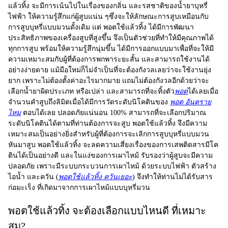
แล้วทิ้ง จะมีการเน้นไปในเรื่องของกลิ่น และรสชาติของน้ำยาบุหรี่
ไฟฟ้า ให้ความรู้สึกแก่ผู้สูบแน่น ๆซึ่งจะให้ลักษณะการสูบเหมือนกับ
การสูบบุหรี่แบบมวนดั้งเดิม แต่ พอตใช้แล้วทิ้ง ได้มีการพัฒนา
ประสิทธิภาพของเครื่องสูบที่สูงขึ้น จึงเป็นตัวช่วยที่ทำให้มีคุณภาพได้
ทุกการสูบ พร้อมให้ความรู้สึกนุ่มขึ้น ได้มีการออกแบบมาเพื่อที่จะให้มี
ความเหมาะสมกับผู้ที่ต้องการพกพาระยะสั้น และสามารถใช้งานได้
อย่างง่ายดาย แม้มือใหม่ก็ไม่จำเป็นที่จะต้องกังวลเลยว่าจะใช้งานยุ่ง
ยาก เพราะไม่ต้องตั้งค่าอะไรมากมาย แถมไม่ต้องกังวลอีกด้วยว่าจะ
เลือกน้ำยาผิดประเภท หรือเปล่า และสามารถที่จะทิ้งตัว
พอต
ได้เลยเมื่อ
จำนวนคำสูบถึงลิมิตเมื่อได้มีการวัดระดับนิโคตินของ
พอต อันตราย
ไหม
ตอบได้เลย ปลอดภัยแน่นอน 100% สามารถที่จะเลือกปริมาณ
ระดับนิโคตินได้ตามที่ท่านต้องการจะสูบ พอตใช้แล้วทิ้ง จึงมีความ
เหมาะสมเป็นอย่างยิ่งสำหรับผู้ที่ต้องการจะเลิกการสูบบุหรี่แบบมวน
หันมาสูบ พอตใช้แล้วทิ้ง จะลดความเสี่ยงเรื่องของการเสพติดสารมีโค
ตินได้เป็นอย่างดี และในแง่ของการเผาไหม้ รับรองว่าผู้สูบจะมีความ
ปลอดภัย เพราะมีระบบกระบวนการเผาไหม้ ด้วยระบบไฟฟ้า ตัวสร้าง
ไอน้ำ และควัน (
พอตใช้แล้วทิ้ง ควันเยอะ
) จึงทำให้ท่านไม่ได้รับสาร
ก่อมะเร็ง ที่เกิดมาจากการเผาไหม้แบบบุหรี่มวน
พอตใช้แล้วทิ้ง จะต้องเลือกแบบไหนดี ที่เหมาะ
สม?