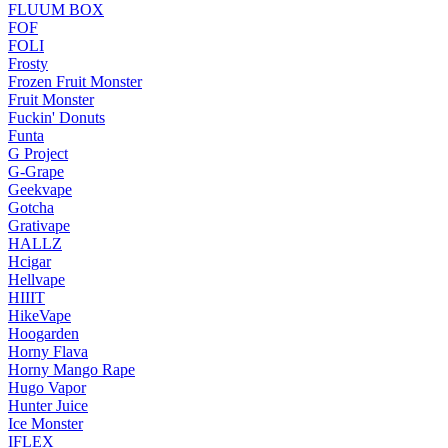
FLUUM BOX
FOF
FOLI
Frosty
Frozen Fruit Monster
Fruit Monster
Fuckin' Donuts
Funta
G Project
G-Grape
Geekvape
Gotcha
Grativape
HALLZ
Hcigar
Hellvape
HIIIT
HikeVape
Hoogarden
Horny Flava
Horny Mango Rape
Hugo Vapor
Hunter Juice
Ice Monster
IFLEX