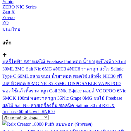
Yuoto
ZERO NIC Series
Zest X
Zovoo
ZQ
ขนมไทย
แท็ก
บุหรี่ไฟฟ้า
#สายผลไม้
Freebase
Pod
พอต
น้ำยาบุหรี่ไฟฟ้า
30 ml
30ML
3MG
Salt Nic
6MG
#NIC3
#NIC6
ราคาถูก
ส่งไว
Saltnic
Type-C
60ML
#สายขนม
น้ำยาพอต
พอตใช้แล้วทิ้ง
NIC30
ฟรี
เบส
หัวพอต
30MG
NIC35
35MG
DISPOSABLE VAPE POD
พอตใช้แล้วทิ้งราคาถูก
Coil
3Nic
E-juice
คอยล์
VOOPOO
6Nic
SMOK
100ml
พอตราคาถูก
35Nic
Grape
0MG
ผลไม้ Freebase
ผลไม้ Salt Nic
สายเครื่องดื่ม
ซอลนิค
Salt nic 30 ml
RELX
freebase 60ml
Uwell
#NIC0