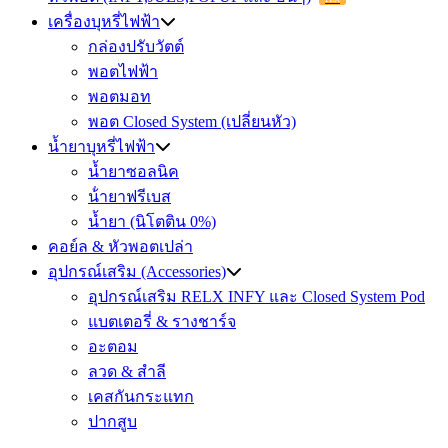
เครื่องบุหรี่ไฟฟ้า
กล่องปรับวัตต์
พอตไฟฟ้า
พอตมอท
พอต Closed System (เปลี่ยนหัว)
น้ำยาบุหรี่ไฟฟ้า
น้ำยาซอลนิค
น้ํายาฟรีเบส
น้ำยา (นิโตติน 0%)
คอย์ล & หัวพอตเปล่า
อุปกรณ์เสริม (Accessories)
อุปกรณ์เสริม RELX INFY และ Closed System Pod
แบตเตอรี่ & รางชาร์จ
อะตอม
ลวด ​& สำลี
เคสกันกระแทก
ปากสูบ