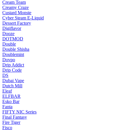
Cream Team
Creamy Craze
Custard Monste
Cyber Steam E-Liquid
Dessert Factory
Digiflavor
Dooze
DOTMOD
Double
Double Shisha
Doublemint
Dovpo
Drip Addict
Drip Code
DS
Dubai Vape
Dutch Mill
Eleaf
ELFBAR
Esko Bar
Fanta
FIFTY NIC Series
Final Fantasy
Fire Tiger
Fisco