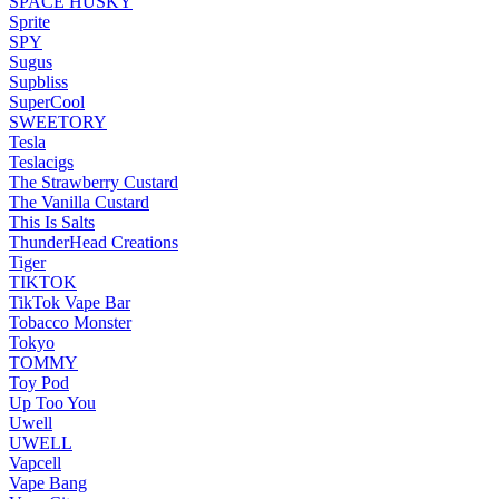
SPACE HUSKY
Sprite
SPY
Sugus
Supbliss
SuperCool
SWEETORY
Tesla
Teslacigs
The Strawberry Custard
The Vanilla Custard
This Is Salts
ThunderHead Creations
Tiger
TIKTOK
TikTok Vape Bar
Tobacco Monster
Tokyo
TOMMY
Toy Pod
Up Too You
Uwell
UWELL
Vapcell
Vape Bang