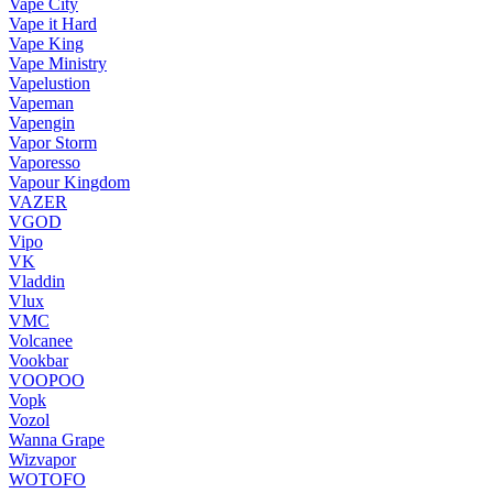
Vape City
Vape it Hard
Vape King
Vape Ministry
Vapelustion
Vapeman
Vapengin
Vapor Storm
Vaporesso
Vapour Kingdom
VAZER
VGOD
Vipo
VK
Vladdin
Vlux
VMC
Volcanee
Vookbar
VOOPOO
Vopk
Vozol
Wanna Grape
Wizvapor
WOTOFO