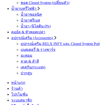
พอต Closed System (เปลี่ยนหัว)
น้ำยาบุหรี่ไฟฟ้า
น้ำยาซอลนิค
น้ํายาฟรีเบส
น้ำยา (นิโตติน 0%)
คอย์ล & หัวพอตเปล่า
อุปกรณ์เสริม (Accessories)
อุปกรณ์เสริม RELX INFY และ Closed System Pod
แบตเตอรี่ & รางชาร์จ
อะตอม
ลวด ​& สำลี
เคสกันกระแทก
ปากสูบ
หน้าแรก
ร้านค้า
โปรโมชั่น
ระบบสมาชิก