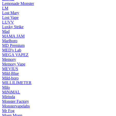
Lemonade Monster
LM
Lost Mary
Lost Vape
LUVV
Luxky Strike
Mad
MAMA JAM
Marlboro
MD Premium
MED's Lab
MEGA VAPEZ
Memory
Memory Vape
MEVIUS
Mild-Blue
Mild-boro
MILLILIMETER
Milo
MiNiMAL
Mirinda
Monster Factory
Monstervapelabs
Mr Fog
Muen Muen