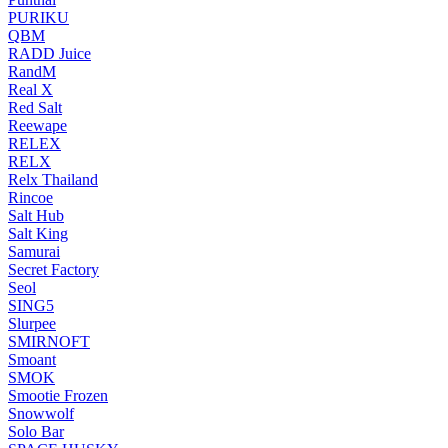
PURIKU
QBM
RADD Juice
RandM
Real X
Red Salt
Reewape
RELEX
RELX
Relx Thailand
Rincoe
Salt Hub
Salt King
Samurai
Secret Factory
Seol
SING5
Slurpee
SMIRNOFT
Smoant
SMOK
Smootie Frozen
Snowwolf
Solo Bar