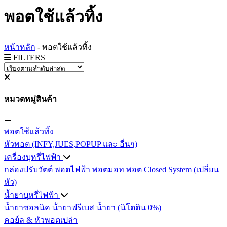
พอตใช้แล้วทิ้ง
หน้าหลัก
-
พอตใช้แล้วทิ้ง
FILTERS
หมวดหมู่สินค้า
พอตใช้แล้วทิ้ง
หัวพอต (INFY,JUES,POPUP และ อื่นๆ)
เครื่องบุหรี่ไฟฟ้า
กล่องปรับวัตต์
พอตไฟฟ้า
พอตมอท
พอต Closed System (เปลี่ยน
หัว)
น้ำยาบุหรี่ไฟฟ้า
น้ำยาซอลนิค
น้ํายาฟรีเบส
น้ำยา (นิโตติน 0%)
คอย์ล & หัวพอตเปล่า