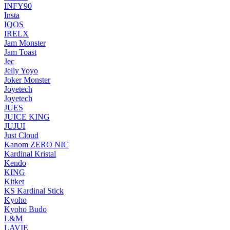
INFY90
Insta
IQOS
IRELX
Jam Monster
Jam Toast
Jec
Jelly Yoyo
Joker Monster
Joyetech
Joyetech
JUES
JUICE KING
JUJUI
Just Cloud
Kanom ZERO NIC
Kardinal Kristal
Kendo
KING
Kitket
KS Kardinal Stick
Kyoho
Kyoho Budo
L&M
LAVIE