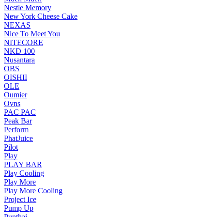
Nestle Memory
New York Cheese Cake
NEXAS
Nice To Meet You
NITECORE
NKD 100
Nusantara
OBS
OISHII
OLE
Oumier
Ovns
PAC PAC
Peak Bar
Perform
PhatJuice
Pilot
Play
PLAY BAR
Play Cooling
Play More
Play More Cooling
Project Ice
Pump Up
Punthai