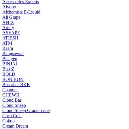
Accessories Experts
Aivono
Alchemistz E-Liquid
All Grape
ANIX
Artery
ASVAPE
ATIESH
ATM
Baam
Bangsawan
Betagen
BINJAI
BlastZ
BOLD
BON BON
Bussabar BKK
Channel
CHEWII
Cloud Bar
Cloud Sheep
Cloud Sheep Grapemaster
Coca Cola
Cokoo
Cream Dream