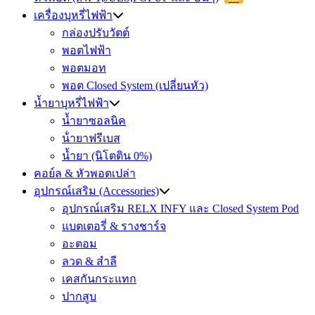
เครื่องบุหรี่ไฟฟ้า
กล่องปรับวัตต์
พอตไฟฟ้า
พอตมอท
พอต Closed System (เปลี่ยนหัว)
น้ำยาบุหรี่ไฟฟ้า
น้ำยาซอลนิค
น้ํายาฟรีเบส
น้ำยา (นิโตติน 0%)
คอย์ล & หัวพอตเปล่า
อุปกรณ์เสริม (Accessories)
อุปกรณ์เสริม RELX INFY และ Closed System Pod
แบตเตอรี่ & รางชาร์จ
อะตอม
ลวด ​& สำลี
เคสกันกระแทก
ปากสูบ