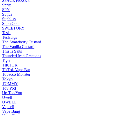
SPACE HUSKY
Sprite
SPY
Sugus
Supbliss
SuperCool
SWEETORY
Tesla
Teslacigs
The Strawberry Custard
The Vanilla Custard
This Is Salts
ThunderHead Creations
Tiger
TIKTOK
TikTok Vape Bar
Tobacco Monster
Tokyo
TOMMY
Toy Pod
Up Too You
Uwell
UWELL
Vapcell
Vape Bang