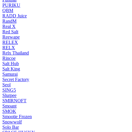
PURIKU
QBM
RADD Juice
RandM
Real X
Red Salt
Reewape
RELEX
RELX
Relx Thailand
Rincoe
Salt Hub
Salt King
Samurai
Secret Factory
Seol
SING5
Slurpee
SMIRNOFT
Smoant
SMOK
Smootie Frozen
Snowwolf
Solo Bar