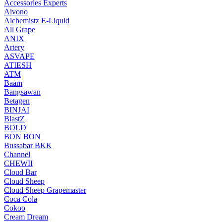
Accessories Experts
Aivono
Alchemistz E-Liquid
All Grape
ANIX
Artery
ASVAPE
ATIESH
ATM
Baam
Bangsawan
Betagen
BINJAI
BlastZ
BOLD
BON BON
Bussabar BKK
Channel
CHEWII
Cloud Bar
Cloud Sheep
Cloud Sheep Grapemaster
Coca Cola
Cokoo
Cream Dream