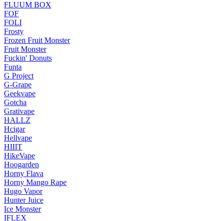
FLUUM BOX
FOF
FOLI
Frosty
Frozen Fruit Monster
Fruit Monster
Fuckin' Donuts
Funta
G Project
G-Grape
Geekvape
Gotcha
Grativape
HALLZ
Hcigar
Hellvape
HIIIT
HikeVape
Hoogarden
Horny Flava
Horny Mango Rape
Hugo Vapor
Hunter Juice
Ice Monster
IFLEX