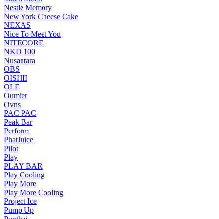
Nestle Memory
New York Cheese Cake
NEXAS
Nice To Meet You
NITECORE
NKD 100
Nusantara
OBS
OISHII
OLE
Oumier
Ovns
PAC PAC
Peak Bar
Perform
PhatJuice
Pilot
Play
PLAY BAR
Play Cooling
Play More
Play More Cooling
Project Ice
Pump Up
Punthai