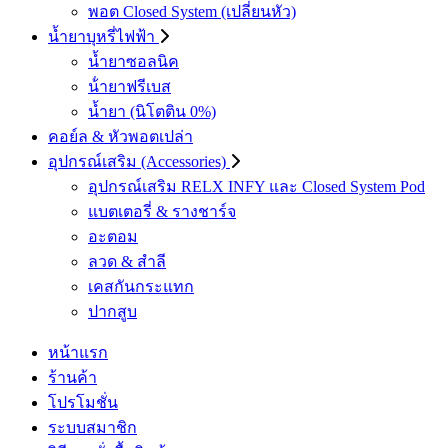
พอต Closed System (เปลี่ยนหัว)
น้ำยาบุหรี่ไฟฟ้า
น้ำยาซอลนิค
น้ํายาฟรีเบส
น้ำยา (นิโตติน 0%)
คอย์ล & หัวพอตเปล่า
อุปกรณ์เสริม (Accessories)
อุปกรณ์เสริม RELX INFY และ Closed System Pod
แบตเตอรี่ & รางชาร์จ
อะตอม
ลวด ​& สำลี
เคสกันกระแทก
ปากสูบ
หน้าแรก
ร้านค้า
โปรโมชั่น
ระบบสมาชิก