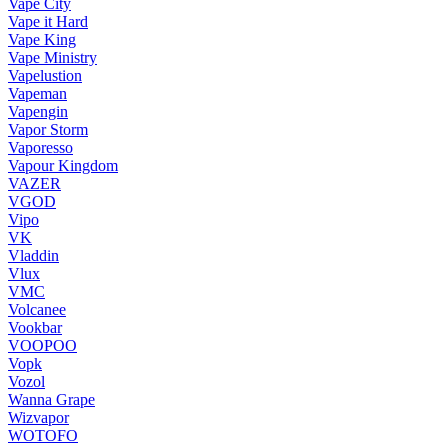
Vape City
Vape it Hard
Vape King
Vape Ministry
Vapelustion
Vapeman
Vapengin
Vapor Storm
Vaporesso
Vapour Kingdom
VAZER
VGOD
Vipo
VK
Vladdin
Vlux
VMC
Volcanee
Vookbar
VOOPOO
Vopk
Vozol
Wanna Grape
Wizvapor
WOTOFO