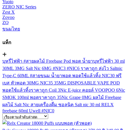
Yuoto
ZERO NIC Series
Zest X
Zovoo
ZQ
ขนมไทย
แท็ก
บุหรี่ไฟฟ้า
#สายผลไม้
Freebase
Pod
พอต
น้ำยาบุหรี่ไฟฟ้า
30 ml
30ML
3MG
Salt Nic
6MG
#NIC3
#NIC6
ราคาถูก
ส่งไว
Saltnic
Type-C
60ML
#สายขนม
น้ำยาพอต
พอตใช้แล้วทิ้ง
NIC30
ฟรี
เบส
หัวพอต
30MG
NIC35
35MG
DISPOSABLE VAPE POD
พอตใช้แล้วทิ้งราคาถูก
Coil
3Nic
E-juice
คอยล์
VOOPOO
6Nic
SMOK
100ml
พอตราคาถูก
35Nic
Grape
0MG
ผลไม้ Freebase
ผลไม้ Salt Nic
สายเครื่องดื่ม
ซอลนิค
Salt nic 30 ml
RELX
freebase 60ml
Uwell
#NIC0