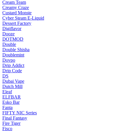
Cream Team
Creamy Craze
Custard Monste
Cyber Steam E-Liquid
Dessert Factory
Digiflavor
Dooze
DOTMOD
Double
Double Shisha
Doublemint
Dovpo
Drip Addict
Drip Code
DS
Dubai Vape
Dutch Mill
Eleaf
ELFBAR
Esko Bar
Fanta
FIFTY NIC Series
Final Fantasy
Fire Tiger
Fisco