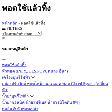
พอตใช้แล้วทิ้ง
หน้าหลัก
-
พอตใช้แล้วทิ้ง
FILTERS
หมวดหมู่สินค้า
พอตใช้แล้วทิ้ง
หัวพอต (INFY,JUES,POPUP และ อื่นๆ)
เครื่องบุหรี่ไฟฟ้า
กล่องปรับวัตต์
พอตไฟฟ้า
พอตมอท
พอต Closed System (เปลี่ยน
หัว)
น้ำยาบุหรี่ไฟฟ้า
น้ำยาซอลนิค
น้ํายาฟรีเบส
น้ำยา (นิโตติน 0%)
คอย์ล & หัวพอตเปล่า