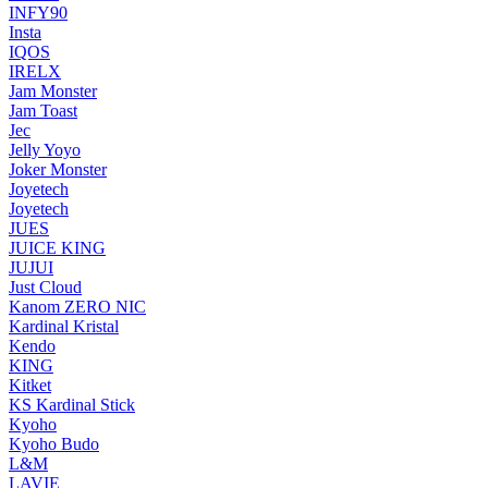
INFY90
Insta
IQOS
IRELX
Jam Monster
Jam Toast
Jec
Jelly Yoyo
Joker Monster
Joyetech
Joyetech
JUES
JUICE KING
JUJUI
Just Cloud
Kanom ZERO NIC
Kardinal Kristal
Kendo
KING
Kitket
KS Kardinal Stick
Kyoho
Kyoho Budo
L&M
LAVIE