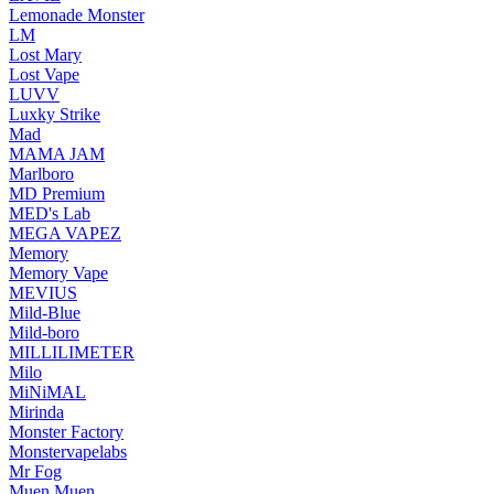
Lemonade Monster
LM
Lost Mary
Lost Vape
LUVV
Luxky Strike
Mad
MAMA JAM
Marlboro
MD Premium
MED's Lab
MEGA VAPEZ
Memory
Memory Vape
MEVIUS
Mild-Blue
Mild-boro
MILLILIMETER
Milo
MiNiMAL
Mirinda
Monster Factory
Monstervapelabs
Mr Fog
Muen Muen