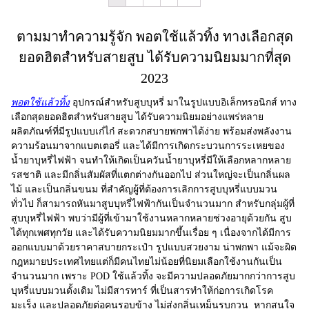
ตามมาทำความรู้จัก พอตใช้แล้วทิ้ง ทางเลือกสุด
ยอดฮิตสำหรับสายสูบ ได้รับความนิยมมากที่สุด
2023
พอตใช้แล้วทิ้ง
อุปกรณ์สำหรับสูบบุหรี่ มาในรูปแบบอิเล็กทรอนิกส์ ทาง
เลือกสุดยอดฮิตสำหรับสายสูบ ได้รับความนิยมอย่างแพร่หลาย
ผลิตภัณฑ์ที่มีรูปแบบเก๋ไก๋ สะดวกสบายพกพาได้ง่าย พร้อมส่งพลังงาน
ความร้อนมาจากแบตเตอรี่ และได้มีการเกิดกระบวนการระเหยของ
น้ำยาบุหรี่ไฟฟ้า จนทำให้เกิดเป็นควันน้ำยาบุหรี่มีให้เลือกหลากหลาย
รสชาติ และมีกลิ่นสัมผัสที่แตกต่างกันออกไป ส่วนใหญ่จะเป็นกลิ่นผล
ไม้ และเป็นกลิ่นขนม ที่สำคัญผู้ที่ต้องการเลิกการสูบบุหรี่แบบมวน
ทั่วไป ก็สามารถหันมาสูบบุหรี่ไฟฟ้ากันเป็นจำนวนมาก สำหรับกลุ่มผู้ที่
สูบบุหรี่ไฟฟ้า พบว่ามีผู้ที่เข้ามาใช้งานหลากหลายช่วงอายุด้วยกัน สูบ
ได้ทุกเพศทุกวัย และได้รับความนิยมมากขึ้นเรื่อย ๆ เนื่องจากได้มีการ
ออกแบบมาด้วยราคาสบายกระเป๋า รูปแบบสวยงาม น่าพกพา แม้จะผิด
กฎหมายประเทศไทยแต่ก็มีคนไทยไม่น้อยที่นิยมเลือกใช้งานกันเป็น
จำนวนมาก เพราะ
POD ใช้แล้วทิ้ง
จะมีความปลอดภัยมากกว่าการสูบ
บุหรี่แบบมวนดั้งเดิม ไม่มีสารทาร์ ที่เป็นสารทำให้ก่อการเกิดโรค
มะเร็ง และปลอดภัยต่อคนรอบข้าง ไม่ส่งกลิ่นเหม็นรบกวน หากสนใจ