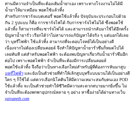
ท่านมีความจำเป็นที่จะต้องเติมน้ำยาเอง เพราะทางโรงงานไม่ได้มี
น้ำยาให้มาเหมือน พอตใช้แล้วทิ้ง
สำหรับการชาร์จแบตเตอรี่ พอตใช้แล้วทิ้ง ปัจจุบันจะประกอบไปด้วย
กัน 2 รูปแบบ ก็คือ การชาร์จไฟได้ กับการชาร์จไฟไม่ได้ ซึ่งพอตใช้
แล้วทิ้ง ก็สามารถที่จะชาร์จไฟได้ และสามารถนำกลับมาใช้ได้อีกครั้ง
ปัญหาน้ำยารั่ว เรียกได้ว่าไม่สามารถแก้ปัญหาได้จริง ๆ แต่บอกได้เลย
ว่า
บุหรี่ไฟฟ้า
ใช้แล้วทิ้ง สามารถที่จะตอบโจทย์ได้เป็นอย่างดี
เนื่องจากไม่ต้องเปลี่ยนคอยล์ จึงทำให้ปัญหาน้ำยารั่วซึมก็หมดไปได้
เลยทันที แต่สำหรับพอตไฟฟ้า จะต้องพบปัญหาเกี่ยวกับน้ำยารั่วซึมอีก
ต่อไป เพราะพอตไฟฟ้า จำเป็นที่จะต้องมีการเปลี่ยนคอยล์
พอตใช้แล้วทิ้ง
จึงถือว่าเป็นทางเลือกใหม่สำหรับผู้ที่ต้องการหันมาสูบ
บุหรี่ไฟฟ้า
และยังเป็นตัวช่วยที่ทำให้เลิกสูบบุหรี่แบบมวนได้เป็นอย่างดี
ใคร ๆ ก็ใช้ได้ แต่ควรเลือกนิโคตินให้มีความเหมาะสมกับตนเอง
POD
ใช้แล้วทิ้ง
จะเป็นตัวช่วยทำให้ชีวิตมีความสะดวกสบายมากยิ่งขึ้น ไม่
จำเป็นที่จะต้องพกพาอุปกรณ์หลาย ๆ อย่าง หาซื้อง่ายได้ผ่านทางเว็บ
yaivapeth.com