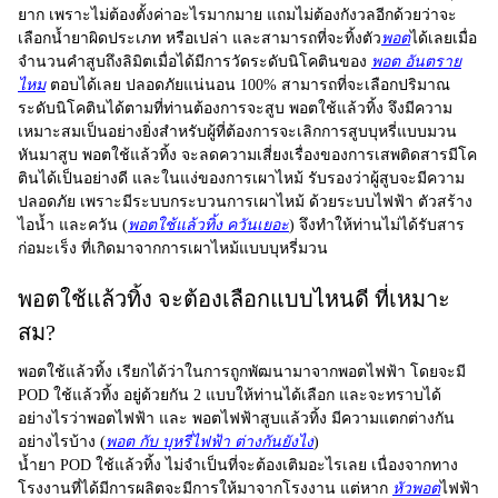
ยาก เพราะไม่ต้องตั้งค่าอะไรมากมาย แถมไม่ต้องกังวลอีกด้วยว่าจะ
เลือกน้ำยาผิดประเภท หรือเปล่า และสามารถที่จะทิ้งตัว
พอต
ได้เลยเมื่อ
จำนวนคำสูบถึงลิมิตเมื่อได้มีการวัดระดับนิโคตินของ
พอต อันตราย
ไหม
ตอบได้เลย ปลอดภัยแน่นอน 100% สามารถที่จะเลือกปริมาณ
ระดับนิโคตินได้ตามที่ท่านต้องการจะสูบ พอตใช้แล้วทิ้ง จึงมีความ
เหมาะสมเป็นอย่างยิ่งสำหรับผู้ที่ต้องการจะเลิกการสูบบุหรี่แบบมวน
หันมาสูบ พอตใช้แล้วทิ้ง จะลดความเสี่ยงเรื่องของการเสพติดสารมีโค
ตินได้เป็นอย่างดี และในแง่ของการเผาไหม้ รับรองว่าผู้สูบจะมีความ
ปลอดภัย เพราะมีระบบกระบวนการเผาไหม้ ด้วยระบบไฟฟ้า ตัวสร้าง
ไอน้ำ และควัน (
พอตใช้แล้วทิ้ง ควันเยอะ
) จึงทำให้ท่านไม่ได้รับสาร
ก่อมะเร็ง ที่เกิดมาจากการเผาไหม้แบบบุหรี่มวน
พอตใช้แล้วทิ้ง จะต้องเลือกแบบไหนดี ที่เหมาะ
สม?
พอตใช้แล้วทิ้ง
เรียกได้ว่าในการถูกพัฒนามาจากพอตไฟฟ้า โดยจะมี
POD ใช้แล้วทิ้ง
อยู่ด้วยกัน 2 แบบให้ท่านได้เลือก และจะทราบได้
อย่างไรว่าพอตไฟฟ้า และ
พอตไฟฟ้าสูบแล้วทิ้ง
มีความแตกต่างกัน
อย่างไรบ้าง (
พอต กับ บุหรี่ไฟฟ้า ต่างกันยังไง
)
น้ำยา
POD ใช้แล้วทิ้ง
ไม่จำเป็นที่จะต้องเติมอะไรเลย เนื่องจากทาง
โรงงานที่ได้มีการผลิตจะมีการให้มาจากโรงงาน แต่หาก
หัวพอต
ไฟฟ้า