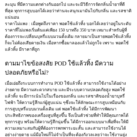
ละมุน ที่มีความแตกต่างกันออกไป และจะมีวิธีการจัดกลิ่นน้ำยาที่ดี
ที่สุด ทุกการสูบบอกได้เลยว่าท่านจะสนุกเมามันไปกับกลิ่น และรสชาติ
แน่นอน
ราคาไม่แพง :
เมื่อพูดถึงราคา พอตใช้แล้วทิ้ง บอกได้เลยว่าอยู่ในระดับ
ราคาที่ไม่แพงเริ่มต้นแค่เพียง 150 บาทถึง 350 บาท เหมาะสำหรับผู้ที่
ต้องการจะเปลี่ยนบุหรี่แบบมวนดั้งเดิม กลายมาเป็นสายพอตใช้แล้วทิ้ง
ก็จะไม่ต้องเสียดายเงิน เมื่อหากซื้อมาลองแล้วไม่ถูกใจ เพราะ พอตใช้
แล้วทิ้ง มีราคาที่ถูก
ตามมาไขข้อสงสัย POD ใช้แล้วทิ้ง มีความ
ปลอดภัยหรือไม่?
เมื่อเอ่ยถึงระบบการทำงาน
POD ใช้แล้วทิ้ง
สามารถใช้งานได้อย่าง
ง่ายดาย มีความสะดวกสบาย และมีระบบความปลอดภัยสูง พอตใช้
แล้วทิ้ง จะมีการเน้นไปในเรื่องของกลิ่น และรสชาติของน้ำยาบุหรี่
ไฟฟ้า ให้ความรู้สึกแก่ผู้สูบแน่น ๆซึ่งจะให้ลักษณะการสูบเหมือนกับ
การสูบบุหรี่แบบมวนดั้งเดิม แต่ พอตใช้แล้วทิ้ง ได้มีการพัฒนา
ประสิทธิภาพของเครื่องสูบที่สูงขึ้น จึงเป็นตัวช่วยที่ทำให้มีคุณภาพได้
ทุกการสูบ พร้อมให้ความรู้สึกนุ่มขึ้น ได้มีการออกแบบมาเพื่อที่จะให้มี
ความเหมาะสมกับผู้ที่ต้องการพกพาระยะสั้น และสามารถใช้งานได้
อย่างง่ายดาย แม้มือใหม่ก็ไม่จำเป็นที่จะต้องกังวลเลยว่าจะใช้งานยุ่ง