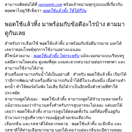
สามารถติดต่อได้ที่
yaivapeth.com
พร้อมจำหน่ายทุกรูปแบบที่เกี่ยวกับ
พอตพาไปดูวิธีเช็คว่า
พอตใช้แล้วทิ้ง ใช้ได้กี่วัน
พอตใช้แล้วทิ้ง มาพร้อมกับข้อดีอะไรบ้าง ตามมา
ดูกันเลย
สำหรับการเลือกใช้
พอตใช้แล้วทิ้ง
มาพร้อมกับข้อดีมากมาย บอกได้
เลยว่าตอบโจทย์ทุกการใช้งานอย่างแน่นอน
ดีไซน์สวยงาม :
พอตใช้แล้วทิ้ง ไฟกระพริบ
แม้จะออกมาแบบเรียบหรู
แต่มีความโดดเด่น ดูแพงที่สุด แถมสะดวกสบายง่ายต่อการพกพา และ
สามารถใช้งานได้ง่าย
ตัวเครื่องสามารถกันน้ำได้เป็นอย่างดี :
สำหรับ พอตใช้แล้วทิ้ง เรียกได้
ว่ามีการพัฒนาตัวเครื่องที่สามารถกันน้ำได้ดีในระดับหนึ่ง เมื่อท่านทำ
ตกน้ำ ทำให้พอร์ตไม่พัง ไม่เสีย ถือได้ว่าเป็นอีกหนึ่งตัวช่วยที่ทำให้
ประหยัด
สามารถดูดได้เยอะ :
พอตใช้แล้วทิ้ง สามารถดูดได้จำนวนหลายครั้ง
แม้อาจจะมองว่าจำนวนครั้งสำหรับการสูบอาจจะไม่เยอะ แต่บอกได้
เลยว่า พอตใช้แล้วทิ้ง สามารถสูบได้ตลอดทั้งวัน แต่ก็ต้องขึ้นอยู่กับ
จำนวนการสูบที่ลากยาวของผู้สูบด้วยเช่นเดียวกัน
เลือกกลิ่น และรสชาติได้หลากหลาย :
พอตใช้แล้วทิ้ง จะมีกลิ่น และ
รสชาติให้ท่านเลือกมากมาย บอกได้เลยว่าแต่ละกลิ่นจะมีความหอม