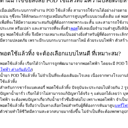
ตามมาไขข้อสงสัย POD ใช้แล้วทิ้ง มีความปลอดภัยหร
เมื่อเอ่ยถึงระบบการทำงาน
POD ใช้แล้วทิ้ง
สามารถใช้งานได้อย่างง่ายดาย ม
แน่น ๆซึ่งจะให้ลักษณะการสูบเหมือนกับการสูบบุหรี่แบบมวนดั้งเดิม แต่ พอตใช
เพื่อที่จะให้มีความเหมาะสมกับผู้ที่ต้องการพกพาระยะสั้น และสามารถใช้งานไ
ประเภท หรือเปล่า และสามารถที่จะทิ้งตัว
พอต
ได้เลยเมื่อจำนวนคำสูบถึงลิม
สูบ พอตใช้แล้วทิ้ง จึงมีความเหมาะสมเป็นอย่างยิ่งสำหรับผู้ที่ต้องการจะเ
มีความปลอดภัย เพราะมีระบบกระบวนการเผาไหม้ ด้วยระบบไฟฟ้า ตัวสร้าง
พอตใช้แล้วทิ้ง จะต้องเลือกแบบไหนดี ที่เหมาะสม?
พอตใช้แล้วทิ้ง
เรียกได้ว่าในการถูกพัฒนามาจากพอตไฟฟ้า โดยจะมี
POD ใช
ไฟฟ้า ต่างกันยังไง
)
น้ำยา
POD ใช้แล้วทิ้ง
ไม่จำเป็นที่จะต้องเติมอะไรเลย เนื่องจากทางโรงงาน
ใช้แล้วทิ้ง
สำหรับการชาร์จแบตเตอรี่ พอตใช้แล้วทิ้ง ปัจจุบันจะประกอบไปด้วยกัน 2 รู
ปัญหาน้ำยารั่ว เรียกได้ว่าไม่สามารถแก้ปัญหาได้จริง ๆ แต่บอกได้เลยว่า
บุห
ไฟฟ้า จะต้องพบปัญหาเกี่ยวกับน้ำยารั่วซึมอีกต่อไป เพราะพอตไฟฟ้า จำเป็นท
พอตใช้แล้วทิ้ง
จึงถือว่าเป็นทางเลือกใหม่สำหรับผู้ที่ต้องการหันมาสูบ
บุหรี่ไฟ
ตัวช่วยทำให้ชีวิตมีความสะดวกสบายมากยิ่งขึ้น ไม่จำเป็นที่จะต้องพกพาอุป