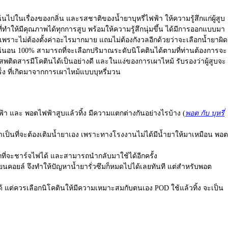
นเรื่องของกลิ่น และรสชาติของน้ำยาบุหรี่ไฟฟ้า ให้ความรู้สึกแก่ผู้สูบ
ที่ทำให้มีคุณภาพได้ทุกการสูบ พร้อมให้ความรู้สึกนุ่มขึ้น ได้มีการออกแบบมา
 เพราะไม่ต้องตั้งค่าอะไรมากมาย แถมไม่ต้องกังวลอีกด้วยว่าจะเลือกน้ำยาผิด
่นอน 100% สามารถที่จะเลือกปริมาณระดับนิโคตินได้ตามที่ท่านต้องการจะ
รเสพติดสารมีโคตินได้เป็นอย่างดี และในแง่ของการเผาไหม้ รับรองว่าผู้สูบจะ
ร็ง ที่เกิดมาจากการเผาไหม้แบบบุหรี่มวน
ฟฟ้า และ
พอตไฟฟ้าสูบแล้วทิ้ง
มีความแตกต่างกันอย่างไรบ้าง (
พอต กับ บุหรี่
เป็นที่จะต้องเติมน้ำยาเอง เพราะทางโรงงานไม่ได้มีน้ำยาให้มาเหมือน พอต
รถที่จะชาร์จไฟได้ และสามารถนำกลับมาใช้ได้อีกครั้ง
ลี่ยนคอยล์ จึงทำให้ปัญหาน้ำยารั่วซึมก็หมดไปได้เลยทันที แต่สำหรับพอต
ช้ได้ แต่ควรเลือกนิโคตินให้มีความเหมาะสมกับตนเอง
POD ใช้แล้วทิ้ง
จะเป็น