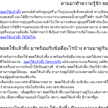
ตามมาทำความรู้จัก พอต
พอตใช้แล้วทิ้ง
อุปกรณ์สำหรับสูบบุหรี่ มาในรูปแบบอิเล็กทรอนิกส์ ทางเลื
แบตเตอรี่ และได้มีการเกิดกระบวนการระเหยของน้ำยาบุหรี่ไฟฟ้า จนทำให้เกิด
ต้องการเลิกการสูบบุหรี่แบบมวนทั่วไป ก็สามารถหันมาสูบบุหรี่ไฟฟ้ากันเป็นจำ
เนื่องจากได้มีการออกแบบมาด้วยราคาสบายกระเป๋า รูปแบบสวยงาม น่าพกพ
บุหรี่แบบมวนดั้งเดิม ไม่มีสารทาร์ ที่เป็นสารทำให้ก่อการเกิดโรคมะเร็ง
พอตใช้แล้วทิ้ง ใช้ได้กี่วัน
พอตใช้แล้วทิ้ง มาพร้อมกับข้อดีอะไรบ้าง ตามมาดูกั
สำหรับการเลือกใช้
พอตใช้แล้วทิ้ง
มาพร้อมกับข้อดีมากมาย บอกได้เลยว่า
ดีไซน์สวยงาม :
พอตใช้แล้วทิ้ง ไฟกระพริบ
แม้จะออกมาแบบเรียบหรู แต่มี
ตัวเครื่องสามารถกันน้ำได้เป็นอย่างดี :
สำหรับ พอตใช้แล้วทิ้ง เรียกได้ว่ามีก
สามารถดูดได้เยอะ :
พอตใช้แล้วทิ้ง สามารถดูดได้จำนวนหลายครั้ง แม้อาจจ
ของผู้สูบด้วยเช่นเดียวกัน
เลือกกลิ่น และรสชาติได้หลากหลาย :
พอตใช้แล้วทิ้ง จะมีกลิ่น และรสชาติใ
ว่าท่านจะสนุกเมามันไปกับกลิ่น และรสชาติแน่นอน
ราคาไม่แพง :
เมื่อพูดถึงราคา พอตใช้แล้วทิ้ง บอกได้เลยว่าอยู่ในระดับราคาท
เงิน เมื่อหากซื้อมาลองแล้วไม่ถูกใจ เพราะ พอตใช้แล้วทิ้ง มีราคาที่ถูก