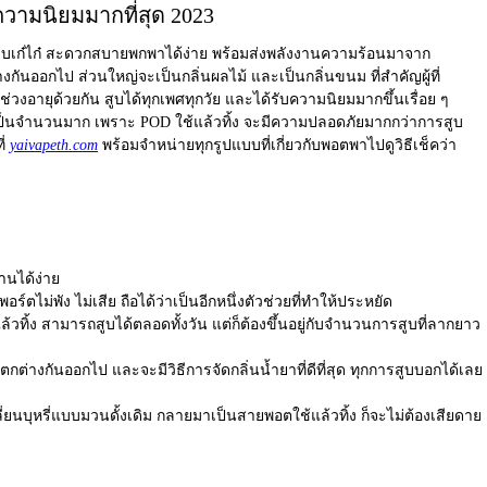
ความนิยมมากที่สุด 2023
ปแบบเก๋ไก๋ สะดวกสบายพกพาได้ง่าย พร้อมส่งพลังงานความร้อนมาจาก
กันออกไป ส่วนใหญ่จะเป็นกลิ่นผลไม้ และเป็นกลิ่นขนม ที่สำคัญผู้ที่
ช่วงอายุด้วยกัน สูบได้ทุกเพศทุกวัย และได้รับความนิยมมากขึ้นเรื่อย ๆ
นเป็นจำนวนมาก เพราะ
POD ใช้แล้วทิ้ง
จะมีความปลอดภัยมากกว่าการสูบ
ี่
yaivapeth.com
พร้อมจำหน่ายทุกรูปแบบที่เกี่ยวกับพอตพาไปดูวิธีเช็คว่า
นได้ง่าย
์ตไม่พัง ไม่เสีย ถือได้ว่าเป็นอีกหนึ่งตัวช่วยที่ทำให้ประหยัด
ิ้ง สามารถสูบได้ตลอดทั้งวัน แต่ก็ต้องขึ้นอยู่กับจำนวนการสูบที่ลากยาว
ต่างกันออกไป และจะมีวิธีการจัดกลิ่นน้ำยาที่ดีที่สุด ทุกการสูบบอกได้เลย
ลี่ยนบุหรี่แบบมวนดั้งเดิม กลายมาเป็นสายพอตใช้แล้วทิ้ง ก็จะไม่ต้องเสียดาย