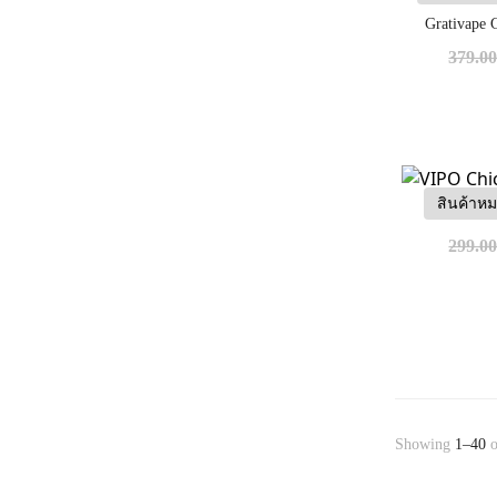
Grativape 
379.0
สินค้าห
VIPO Chic
299.0
Showing
1–40
o