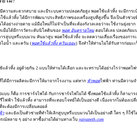
ือไม่?
ีความสะดวกสบาย และมีระบบความปลอดภัยสูง พอตใช้แล้วทิ้ง จะมีการเน้นไปใ
้แล้วทิ้ง ได้มีการพัฒนาประสิทธิภาพของเครื่องสูบที่สูงขึ้น จึงเป็นตัวช่วย
ด้อย่างง่ายดาย แม้มือใหม่ก็ไม่จำเป็นที่จะต้องกังวลเลยว่าจะใช้งานยุ่งยาก
ิตเมื่อได้มีการวัดระดับนิโคตินของ
พอต อันตรายไหม
ตอบได้เลย ปลอดภัยแน
ลิกการสูบบุหรี่แบบมวน หันมาสูบ พอตใช้แล้วทิ้ง จะลดความเสี่ยงเรื่องของกา
ไอน้ำ และควัน (
พอตใช้แล้วทิ้ง ควันเยอะ
) จึงทำให้ท่านไม่ได้รับสารก่อมะเ
้แล้วทิ้ง
อยู่ด้วยกัน 2 แบบให้ท่านได้เลือก และจะทราบได้อย่างไรว่าพอตไ
ที่ได้มีการผลิตจะมีการให้มาจากโรงงาน แต่หาก
หัวพอต
ไฟฟ้า ท่านมีความจำ
ปแบบ ก็คือ การชาร์จไฟได้ กับการชาร์จไฟไม่ได้ ซึ่งพอตใช้แล้วทิ้ง ก็สามา
รี่ไฟฟ้า
ใช้แล้วทิ้ง สามารถที่จะตอบโจทย์ได้เป็นอย่างดี เนื่องจากไม่ต้องเป
ี่จะต้องมีการเปลี่ยนคอยล์
ฟ้า
และยังเป็นตัวช่วยที่ทำให้เลิกสูบบุหรี่แบบมวนได้เป็นอย่างดี ใคร ๆ ก็ใ
กรณ์หลาย ๆ อย่าง หาซื้อง่ายได้ผ่านทางเว็บ
yaivapeth.com