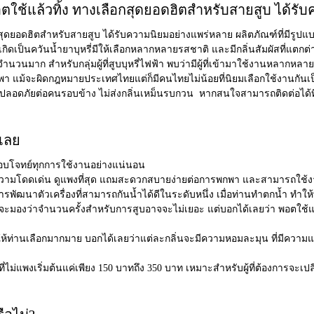
ใช้แล้วทิ้ง ทางเลือกสุดยอดฮิตสำหรับสายสูบ ได้รับ
อกสุดยอดฮิตสำหรับสายสูบ ได้รับความนิยมอย่างแพร่หลาย ผลิตภัณฑ์ที่มีรู
เป็นควันน้ำยาบุหรี่มีให้เลือกหลากหลายรสชาติ และมีกลิ่นสัมผัสที่แตกต่าง
นวนมาก สำหรับกลุ่มผู้ที่สูบบุหรี่ไฟฟ้า พบว่ามีผู้ที่เข้ามาใช้งานหลากหลาย
า แม้จะผิดกฎหมายประเทศไทยแต่ก็มีคนไทยไม่น้อยที่นิยมเลือกใช้งานกั
 และปลอดภัยต่อคนรอบข้าง ไม่ส่งกลิ่นเหม็นรบกวน หากสนใจสามารถติดต่อได้ท
นเลย
ตอบโจทย์ทุกการใช้งานอย่างแน่นอน
ความโดดเด่น ดูแพงที่สุด แถมสะดวกสบายง่ายต่อการพกพา และสามารถใช้งา
ารพัฒนาตัวเครื่องที่สามารถกันน้ำได้ดีในระดับหนึ่ง เมื่อท่านทำตกน้ำ ทำให้พอร
ะมองว่าจำนวนครั้งสำหรับการสูบอาจจะไม่เยอะ แต่บอกได้เลยว่า พอตใช้แล้วท
ห้ท่านเลือกมากมาย บอกได้เลยว่าแต่ละกลิ่นจะมีความหอมละมุน ที่มีความแตก
ี่ไม่แพงเริ่มต้นแค่เพียง 150 บาทถึง 350 บาท เหมาะสำหรับผู้ที่ต้องการจะเป