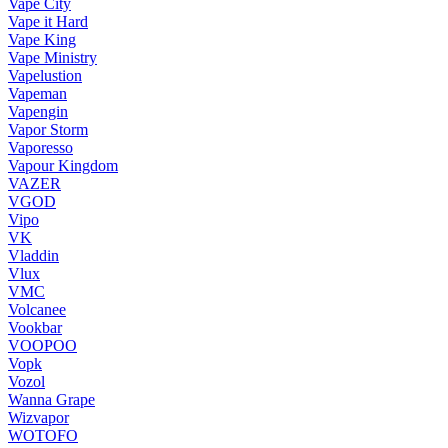
Vape City
Vape it Hard
Vape King
Vape Ministry
Vapelustion
Vapeman
Vapengin
Vapor Storm
Vaporesso
Vapour Kingdom
VAZER
VGOD
Vipo
VK
Vladdin
Vlux
VMC
Volcanee
Vookbar
VOOPOO
Vopk
Vozol
Wanna Grape
Wizvapor
WOTOFO