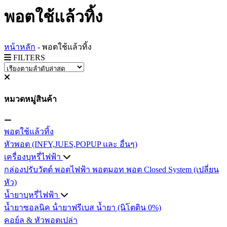
พอตใช้แล้วทิ้ง
หน้าหลัก
-
พอตใช้แล้วทิ้ง
FILTERS
หมวดหมู่สินค้า
พอตใช้แล้วทิ้ง
หัวพอต (INFY,JUES,POPUP และ อื่นๆ)
เครื่องบุหรี่ไฟฟ้า
กล่องปรับวัตต์
พอตไฟฟ้า
พอตมอท
พอต Closed System (เปลี่ยน
หัว)
น้ำยาบุหรี่ไฟฟ้า
น้ำยาซอลนิค
น้ํายาฟรีเบส
น้ำยา (นิโตติน 0%)
คอย์ล & หัวพอตเปล่า