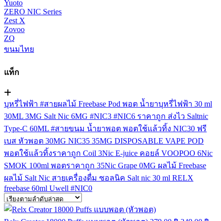
Yuoto
ZERO NIC Series
Zest X
Zovoo
ZQ
ขนมไทย
แท็ก
บุหรี่ไฟฟ้า
#สายผลไม้
Freebase
Pod
พอต
น้ำยาบุหรี่ไฟฟ้า
30 ml
30ML
3MG
Salt Nic
6MG
#NIC3
#NIC6
ราคาถูก
ส่งไว
Saltnic
Type-C
60ML
#สายขนม
น้ำยาพอต
พอตใช้แล้วทิ้ง
NIC30
ฟรี
เบส
หัวพอต
30MG
NIC35
35MG
DISPOSABLE VAPE POD
พอตใช้แล้วทิ้งราคาถูก
Coil
3Nic
E-juice
คอยล์
VOOPOO
6Nic
SMOK
100ml
พอตราคาถูก
35Nic
Grape
0MG
ผลไม้ Freebase
ผลไม้ Salt Nic
สายเครื่องดื่ม
ซอลนิค
Salt nic 30 ml
RELX
freebase 60ml
Uwell
#NIC0