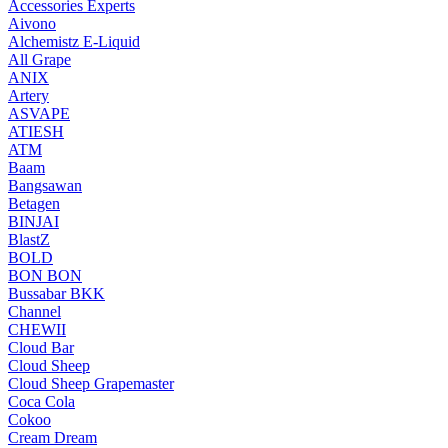
Accessories Experts
Aivono
Alchemistz E-Liquid
All Grape
ANIX
Artery
ASVAPE
ATIESH
ATM
Baam
Bangsawan
Betagen
BINJAI
BlastZ
BOLD
BON BON
Bussabar BKK
Channel
CHEWII
Cloud Bar
Cloud Sheep
Cloud Sheep Grapemaster
Coca Cola
Cokoo
Cream Dream