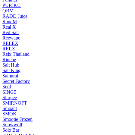
PURIKU
QBM
RADD Juice
RandM
Real X
Red Salt
Reewape
RELEX
RELX
Relx Thailand
Rincoe
Salt Hub
Salt King
Samurai
Secret Factory
Seol
SING5
Slurpee
SMIRNOFT
Smoant
SMOK
Smootie Frozen
Snowwolf
Solo Bar