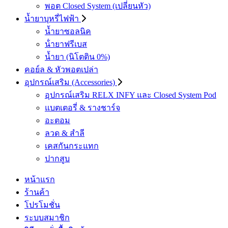
พอต Closed System (เปลี่ยนหัว)
น้ำยาบุหรี่ไฟฟ้า
น้ำยาซอลนิค
น้ํายาฟรีเบส
น้ำยา (นิโตติน 0%)
คอย์ล & หัวพอตเปล่า
อุปกรณ์เสริม (Accessories)
อุปกรณ์เสริม RELX INFY และ Closed System Pod
แบตเตอรี่ & รางชาร์จ
อะตอม
ลวด ​& สำลี
เคสกันกระแทก
ปากสูบ
หน้าแรก
ร้านค้า
โปรโมชั่น
ระบบสมาชิก