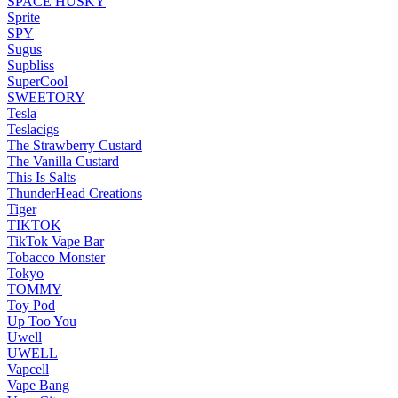
SPACE HUSKY
Sprite
SPY
Sugus
Supbliss
SuperCool
SWEETORY
Tesla
Teslacigs
The Strawberry Custard
The Vanilla Custard
This Is Salts
ThunderHead Creations
Tiger
TIKTOK
TikTok Vape Bar
Tobacco Monster
Tokyo
TOMMY
Toy Pod
Up Too You
Uwell
UWELL
Vapcell
Vape Bang