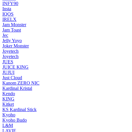
INFY90
Insta
IQOS
IRELX
Jam Monster
Jam Toast
Jec
Jelly Yoyo
Joker Monster
Joyetech
Joyetech
JUES
JUICE KING
JUJUI
Just Cloud
Kanom ZERO NIC
Kardinal Kristal
Kendo
KING
Kitket
KS Kardinal Stick
Kyoho
Kyoho Budo
L&M
LAVIE