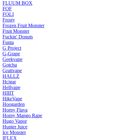
FLUUM BOX
FOF
FOLI
Frosty
Frozen Fruit Monster
Fruit Monster
Fuckin' Donuts
Funta
G Project
G-Grape
Geekvape
Gotcha
Grativape
HALLZ
Hcigar
Hellvape
HIIIT
HikeVape
Hoogarden
Horny Flava
Horny Mango Rape
Hugo Vapor
Hunter Juice
Ice Monster
IFLEX