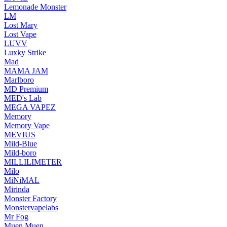
Lemonade Monster
LM
Lost Mary
Lost Vape
LUVV
Luxky Strike
Mad
MAMA JAM
Marlboro
MD Premium
MED's Lab
MEGA VAPEZ
Memory
Memory Vape
MEVIUS
Mild-Blue
Mild-boro
MILLILIMETER
Milo
MiNiMAL
Mirinda
Monster Factory
Monstervapelabs
Mr Fog
Muen Muen