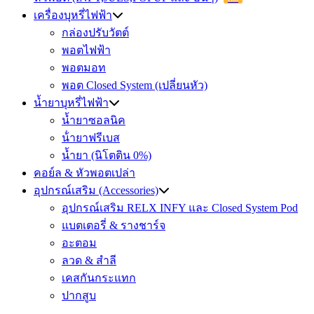
เครื่องบุหรี่ไฟฟ้า
กล่องปรับวัตต์
พอตไฟฟ้า
พอตมอท
พอต Closed System (เปลี่ยนหัว)
น้ำยาบุหรี่ไฟฟ้า
น้ำยาซอลนิค
น้ํายาฟรีเบส
น้ำยา (นิโตติน 0%)
คอย์ล & หัวพอตเปล่า
อุปกรณ์เสริม (Accessories)
อุปกรณ์เสริม RELX INFY และ Closed System Pod
แบตเตอรี่ & รางชาร์จ
อะตอม
ลวด ​& สำลี
เคสกันกระแทก
ปากสูบ