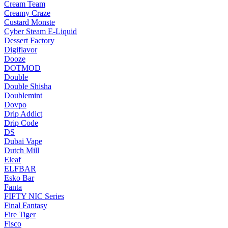
Cream Team
Creamy Craze
Custard Monste
Cyber Steam E-Liquid
Dessert Factory
Digiflavor
Dooze
DOTMOD
Double
Double Shisha
Doublemint
Dovpo
Drip Addict
Drip Code
DS
Dubai Vape
Dutch Mill
Eleaf
ELFBAR
Esko Bar
Fanta
FIFTY NIC Series
Final Fantasy
Fire Tiger
Fisco