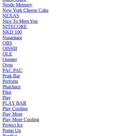
Nestle Memory
New York Cheese Cake
NEXAS
Nice To Meet You
NITECORE
NKD 100
Nusantara
OBS
OISHII
OLE
Oumier
Ovns
PAC PAC
Peak Bar
Perform
PhatJuice
Pilot
Play
PLAY BAR
Play Cooling
Play More
Play More Cooling
Project Ice
Pump Up
Punthai