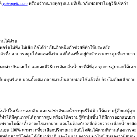
ี่
yaivapeth.com
พร้อมจำหน่ายทุกรูปแบบที่เกี่ยวกับพอตพาไปดูวิธีเช็คว่า
นได้ง่าย
์ตไม่พัง ไม่เสีย ถือได้ว่าเป็นอีกหนึ่งตัวช่วยที่ทำให้ประหยัด
ิ้ง สามารถสูบได้ตลอดทั้งวัน แต่ก็ต้องขึ้นอยู่กับจำนวนการสูบที่ลากยาว
ต่างกันออกไป และจะมีวิธีการจัดกลิ่นน้ำยาที่ดีที่สุด ทุกการสูบบอกได้เลย
ลี่ยนบุหรี่แบบมวนดั้งเดิม กลายมาเป็นสายพอตใช้แล้วทิ้ง ก็จะไม่ต้องเสียดาย
นเรื่องของกลิ่น และรสชาติของน้ำยาบุหรี่ไฟฟ้า ให้ความรู้สึกแก่ผู้สูบ
ที่ทำให้มีคุณภาพได้ทุกการสูบ พร้อมให้ความรู้สึกนุ่มขึ้น ได้มีการออกแบบมา
 เพราะไม่ต้องตั้งค่าอะไรมากมาย แถมไม่ต้องกังวลอีกด้วยว่าจะเลือกน้ำยาผิด
่นอน 100% สามารถที่จะเลือกปริมาณระดับนิโคตินได้ตามที่ท่านต้องการจะ
รเสพติดสารมีโคตินได้เป็นอย่างดี และในแง่ของการเผาไหม้ รับรองว่าผู้สูบจะ