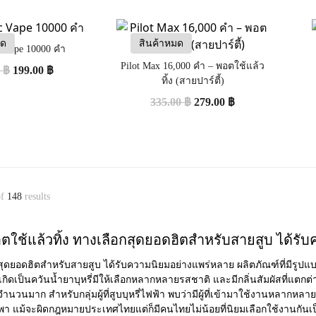
มด
สินค้าหมด
 Vape 10000 คำ
Pilot Max 16,000 คำ – พอตใช้แล้ว
0
฿
199.00
฿
ทิ้ง (สายปาร์ตี้)
335.00
฿
279.00
฿
f
148
results
ใช้แล้วทิ้ง ทางเลือกสุดยอดฮิตสำหรับสายสูบ ได้รับ
อกสุดยอดฮิตสำหรับสายสูบ ได้รับความนิยมอย่างแพร่หลาย ผลิตภัณฑ์ที่มีรู
เป็นควันน้ำยาบุหรี่มีให้เลือกหลากหลายรสชาติ และมีกลิ่นสัมผัสที่แตกต่าง
นวนมาก สำหรับกลุ่มผู้ที่สูบบุหรี่ไฟฟ้า พบว่ามีผู้ที่เข้ามาใช้งานหลากหลาย
า แม้จะผิดกฎหมายประเทศไทยแต่ก็มีคนไทยไม่น้อยที่นิยมเลือกใช้งานกั