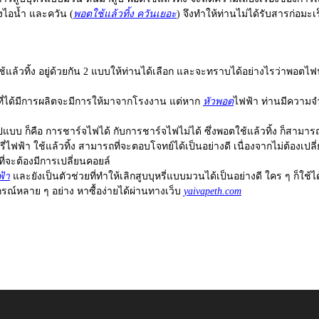
ไอน้ำ และควัน (
พอตใช้แล้วทิ้ง ควันเยอะ
) จึงทำให้ท่านไม่ได้รับสารก่อมะเ
้แล้วทิ้ง
อยู่ด้วยกัน 2 แบบให้ท่านได้เลือก และจะทราบได้อย่างไรว่าพอตไ
ที่ได้มีการผลิตจะมีการให้มาจากโรงงาน แต่หาก
หัวพอต
ไฟฟ้า ท่านมีความจำ
ปแบบ ก็คือ การชาร์จไฟได้ กับการชาร์จไฟไม่ได้ ซึ่งพอตใช้แล้วทิ้ง ก็สามา
รี่ไฟฟ้า
ใช้แล้วทิ้ง สามารถที่จะตอบโจทย์ได้เป็นอย่างดี เนื่องจากไม่ต้องเป
ี่จะต้องมีการเปลี่ยนคอยล์
ฟ้า
และยังเป็นตัวช่วยที่ทำให้เลิกสูบบุหรี่แบบมวนได้เป็นอย่างดี ใคร ๆ ก็ใ
กรณ์หลาย ๆ อย่าง หาซื้อง่ายได้ผ่านทางเว็บ
yaivapeth.com