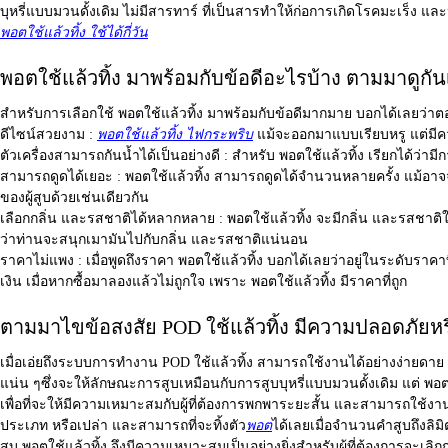
บุหรี่แบบมวนดั้งเดิม ไม่มีสารทาร์ ที่เป็นสารทำให้ก่อการเกิดโรคมะเร็ง
พอตใช้แล้วทิ้ง ใช้ได้กี่วัน
พอตใช้แล้วทิ้ง มาพร้อมกับข้อดีอะไรบ้าง ตามมาดูกั
สำหรับการเลือกใช้
พอตใช้แล้วทิ้ง
มาพร้อมกับข้อดีมากมาย บอกได้เลยว่า
ดีไซน์สวยงาม :
พอตใช้แล้วทิ้ง ไฟกระพริบ
แม้จะออกมาแบบเรียบหรู แต่มี
ตัวเครื่องสามารถกันน้ำได้เป็นอย่างดี :
สำหรับ พอตใช้แล้วทิ้ง เรียกได้ว่ามีก
สามารถดูดได้เยอะ :
พอตใช้แล้วทิ้ง สามารถดูดได้จำนวนหลายครั้ง แม้อาจจ
ของผู้สูบด้วยเช่นเดียวกัน
เลือกกลิ่น และรสชาติได้หลากหลาย :
พอตใช้แล้วทิ้ง จะมีกลิ่น และรสชาติใ
ว่าท่านจะสนุกเมามันไปกับกลิ่น และรสชาติแน่นอน
ราคาไม่แพง :
เมื่อพูดถึงราคา พอตใช้แล้วทิ้ง บอกได้เลยว่าอยู่ในระดับราคาท
เงิน เมื่อหากซื้อมาลองแล้วไม่ถูกใจ เพราะ พอตใช้แล้วทิ้ง มีราคาที่ถูก
ตามมาไขข้อสงสัย POD ใช้แล้วทิ้ง มีความปลอดภัยหร
เมื่อเอ่ยถึงระบบการทำงาน
POD ใช้แล้วทิ้ง
สามารถใช้งานได้อย่างง่ายดาย ม
แน่น ๆซึ่งจะให้ลักษณะการสูบเหมือนกับการสูบบุหรี่แบบมวนดั้งเดิม แต่ พอตใช
เพื่อที่จะให้มีความเหมาะสมกับผู้ที่ต้องการพกพาระยะสั้น และสามารถใช้งานไ
ประเภท หรือเปล่า และสามารถที่จะทิ้งตัว
พอต
ได้เลยเมื่อจำนวนคำสูบถึงลิม
สูบ พอตใช้แล้วทิ้ง จึงมีความเหมาะสมเป็นอย่างยิ่งสำหรับผู้ที่ต้องการจะเ