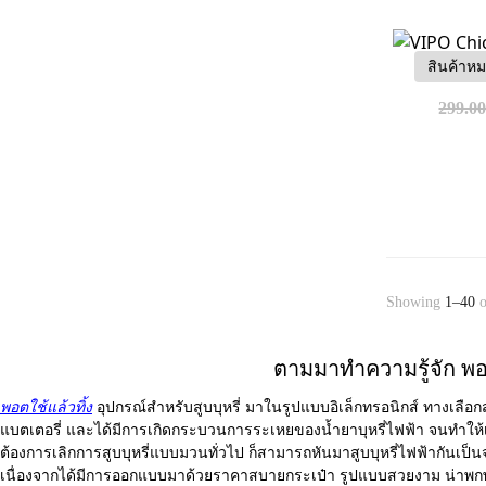
สินค้าห
VIPO Chic
299.0
Showing
1–40
o
ตามมาทำความรู้จัก พอต
พอตใช้แล้วทิ้ง
อุปกรณ์สำหรับสูบบุหรี่ มาในรูปแบบอิเล็กทรอนิกส์ ทางเลื
แบตเตอรี่ และได้มีการเกิดกระบวนการระเหยของน้ำยาบุหรี่ไฟฟ้า จนทำให้เกิด
ต้องการเลิกการสูบบุหรี่แบบมวนทั่วไป ก็สามารถหันมาสูบบุหรี่ไฟฟ้ากันเป็นจำ
เนื่องจากได้มีการออกแบบมาด้วยราคาสบายกระเป๋า รูปแบบสวยงาม น่าพกพ