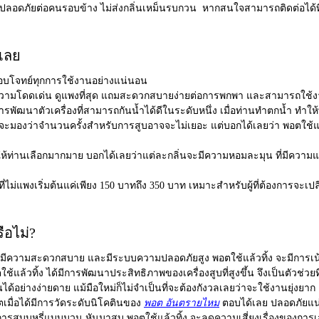
 และปลอดภัยต่อคนรอบข้าง ไม่ส่งกลิ่นเหม็นรบกวน หากสนใจสามารถติดต่อได้ท
นเลย
ตอบโจทย์ทุกการใช้งานอย่างแน่นอน
ความโดดเด่น ดูแพงที่สุด แถมสะดวกสบายง่ายต่อการพกพา และสามารถใช้งา
ารพัฒนาตัวเครื่องที่สามารถกันน้ำได้ดีในระดับหนึ่ง เมื่อท่านทำตกน้ำ ทำให้พอร
ะมองว่าจำนวนครั้งสำหรับการสูบอาจจะไม่เยอะ แต่บอกได้เลยว่า พอตใช้แล้วท
ห้ท่านเลือกมากมาย บอกได้เลยว่าแต่ละกลิ่นจะมีความหอมละมุน ที่มีความแตก
ี่ไม่แพงเริ่มต้นแค่เพียง 150 บาทถึง 350 บาท เหมาะสำหรับผู้ที่ต้องการจะเป
ือไม่?
ีความสะดวกสบาย และมีระบบความปลอดภัยสูง พอตใช้แล้วทิ้ง จะมีการเน้นไปใ
้แล้วทิ้ง ได้มีการพัฒนาประสิทธิภาพของเครื่องสูบที่สูงขึ้น จึงเป็นตัวช่วย
ด้อย่างง่ายดาย แม้มือใหม่ก็ไม่จำเป็นที่จะต้องกังวลเลยว่าจะใช้งานยุ่งยาก
ิตเมื่อได้มีการวัดระดับนิโคตินของ
พอต อันตรายไหม
ตอบได้เลย ปลอดภัยแน
ลิกการสูบบุหรี่แบบมวน หันมาสูบ พอตใช้แล้วทิ้ง จะลดความเสี่ยงเรื่องของกา