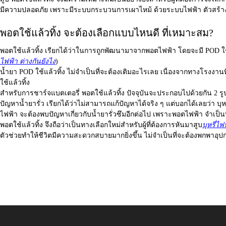
มีความปลอดภัย เพราะมีระบบกระบวนการเผาไหม้ ด้วยระบบไฟฟ้า ตัวสร้าง
พอตใช้แล้วทิ้ง จะต้องเลือกแบบไหนดี ที่เหมาะสม?
พอตใช้แล้วทิ้ง
เรียกได้ว่าในการถูกพัฒนามาจากพอตไฟฟ้า โดยจะมี
POD ใช
ไฟฟ้า ต่างกันยังไง
)
น้ำยา
POD ใช้แล้วทิ้ง
ไม่จำเป็นที่จะต้องเติมอะไรเลย เนื่องจากทางโรงงาน
ใช้แล้วทิ้ง
สำหรับการชาร์จแบตเตอรี่ พอตใช้แล้วทิ้ง ปัจจุบันจะประกอบไปด้วยกัน 2 รู
ปัญหาน้ำยารั่ว เรียกได้ว่าไม่สามารถแก้ปัญหาได้จริง ๆ แต่บอกได้เลยว่า
บุห
ไฟฟ้า จะต้องพบปัญหาเกี่ยวกับน้ำยารั่วซึมอีกต่อไป เพราะพอตไฟฟ้า จำเป็นท
พอตใช้แล้วทิ้ง
จึงถือว่าเป็นทางเลือกใหม่สำหรับผู้ที่ต้องการหันมาสูบ
บุหรี่ไฟ
ตัวช่วยทำให้ชีวิตมีความสะดวกสบายมากยิ่งขึ้น ไม่จำเป็นที่จะต้องพกพาอุป