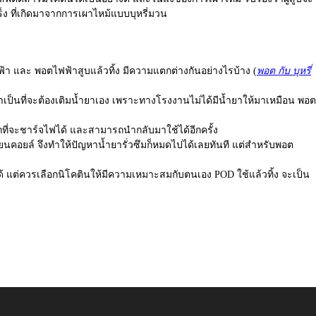
ร็ง ที่เกิดมาจากการเผาไหม้แบบบุหรี่มวน
ฟฟ้า และ
พอตไฟฟ้าสูบแล้วทิ้ง
มีความแตกต่างกันอย่างไรบ้าง (
พอต กับ บุหรี่
เป็นที่จะต้องเติมน้ำยาเอง เพราะทางโรงงานไม่ได้มีน้ำยาให้มาเหมือน พอต
รถที่จะชาร์จไฟได้ และสามารถนำกลับมาใช้ได้อีกครั้ง
ลี่ยนคอยล์ จึงทำให้ปัญหาน้ำยารั่วซึมก็หมดไปได้เลยทันที แต่สำหรับพอต
ช้ได้ แต่ควรเลือกนิโคตินให้มีความเหมาะสมกับตนเอง
POD ใช้แล้วทิ้ง
จะเป็น