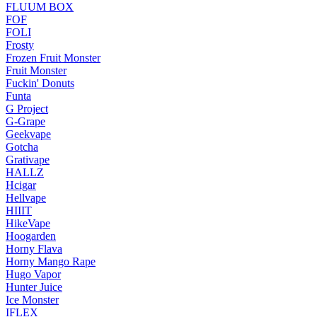
FLUUM BOX
FOF
FOLI
Frosty
Frozen Fruit Monster
Fruit Monster
Fuckin' Donuts
Funta
G Project
G-Grape
Geekvape
Gotcha
Grativape
HALLZ
Hcigar
Hellvape
HIIIT
HikeVape
Hoogarden
Horny Flava
Horny Mango Rape
Hugo Vapor
Hunter Juice
Ice Monster
IFLEX