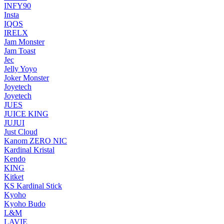
INFY90
Insta
IQOS
IRELX
Jam Monster
Jam Toast
Jec
Jelly Yoyo
Joker Monster
Joyetech
Joyetech
JUES
JUICE KING
JUJUI
Just Cloud
Kanom ZERO NIC
Kardinal Kristal
Kendo
KING
Kitket
KS Kardinal Stick
Kyoho
Kyoho Budo
L&M
LAVIE