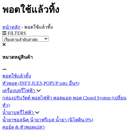
พอตใช้แล้วทิ้ง
หน้าหลัก
-
พอตใช้แล้วทิ้ง
FILTERS
หมวดหมู่สินค้า
พอตใช้แล้วทิ้ง
หัวพอต (INFY,JUES,POPUP และ อื่นๆ)
เครื่องบุหรี่ไฟฟ้า
กล่องปรับวัตต์
พอตไฟฟ้า
พอตมอท
พอต Closed System (เปลี่ยน
หัว)
น้ำยาบุหรี่ไฟฟ้า
น้ำยาซอลนิค
น้ํายาฟรีเบส
น้ำยา (นิโตติน 0%)
คอย์ล & หัวพอตเปล่า