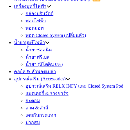
เครื่องบุหรี่ไฟฟ้า
กล่องปรับวัตต์
พอตไฟฟ้า
พอตมอท
พอต Closed System (เปลี่ยนหัว)
น้ำยาบุหรี่ไฟฟ้า
น้ำยาซอลนิค
น้ํายาฟรีเบส
น้ำยา (นิโตติน 0%)
คอย์ล & หัวพอตเปล่า
อุปกรณ์เสริม (Accessories)
อุปกรณ์เสริม RELX INFY และ Closed System Pod
แบตเตอรี่ & รางชาร์จ
อะตอม
ลวด ​& สำลี
เคสกันกระแทก
ปากสูบ