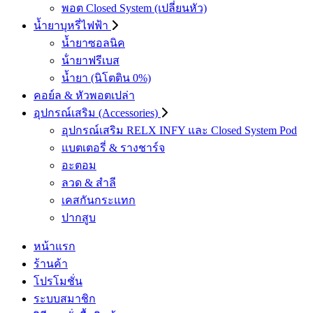
พอต Closed System (เปลี่ยนหัว)
น้ำยาบุหรี่ไฟฟ้า
น้ำยาซอลนิค
น้ํายาฟรีเบส
น้ำยา (นิโตติน 0%)
คอย์ล & หัวพอตเปล่า
อุปกรณ์เสริม (Accessories)
อุปกรณ์เสริม RELX INFY และ Closed System Pod
แบตเตอรี่ & รางชาร์จ
อะตอม
ลวด ​& สำลี
เคสกันกระแทก
ปากสูบ
หน้าแรก
ร้านค้า
โปรโมชั่น
ระบบสมาชิก