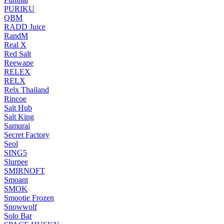
PURIKU
QBM
RADD Juice
RandM
Real X
Red Salt
Reewape
RELEX
RELX
Relx Thailand
Rincoe
Salt Hub
Salt King
Samurai
Secret Factory
Seol
SING5
Slurpee
SMIRNOFT
Smoant
SMOK
Smootie Frozen
Snowwolf
Solo Bar