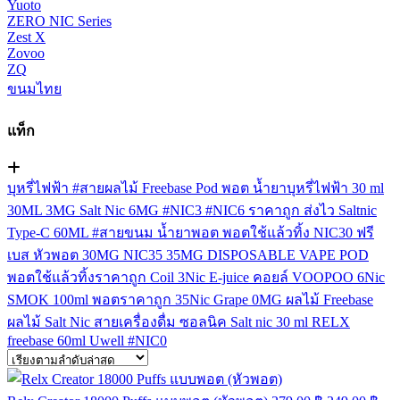
Yuoto
ZERO NIC Series
Zest X
Zovoo
ZQ
ขนมไทย
แท็ก
บุหรี่ไฟฟ้า
#สายผลไม้
Freebase
Pod
พอต
น้ำยาบุหรี่ไฟฟ้า
30 ml
30ML
3MG
Salt Nic
6MG
#NIC3
#NIC6
ราคาถูก
ส่งไว
Saltnic
Type-C
60ML
#สายขนม
น้ำยาพอต
พอตใช้แล้วทิ้ง
NIC30
ฟรี
เบส
หัวพอต
30MG
NIC35
35MG
DISPOSABLE VAPE POD
พอตใช้แล้วทิ้งราคาถูก
Coil
3Nic
E-juice
คอยล์
VOOPOO
6Nic
SMOK
100ml
พอตราคาถูก
35Nic
Grape
0MG
ผลไม้ Freebase
ผลไม้ Salt Nic
สายเครื่องดื่ม
ซอลนิค
Salt nic 30 ml
RELX
freebase 60ml
Uwell
#NIC0