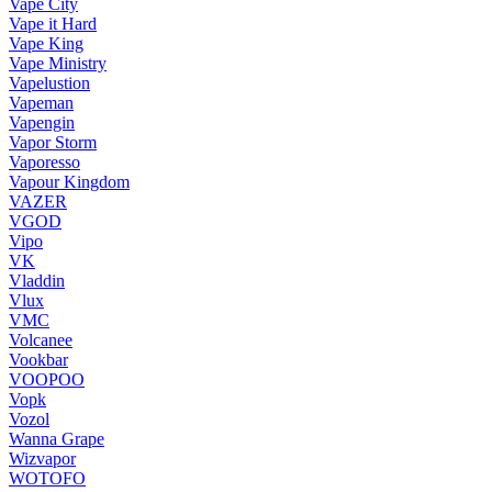
Vape City
Vape it Hard
Vape King
Vape Ministry
Vapelustion
Vapeman
Vapengin
Vapor Storm
Vaporesso
Vapour Kingdom
VAZER
VGOD
Vipo
VK
Vladdin
Vlux
VMC
Volcanee
Vookbar
VOOPOO
Vopk
Vozol
Wanna Grape
Wizvapor
WOTOFO