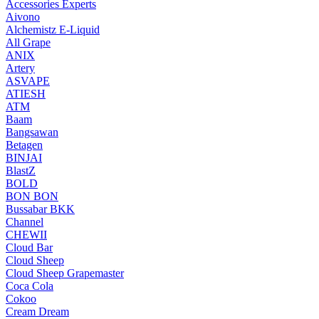
Accessories Experts
Aivono
Alchemistz E-Liquid
All Grape
ANIX
Artery
ASVAPE
ATIESH
ATM
Baam
Bangsawan
Betagen
BINJAI
BlastZ
BOLD
BON BON
Bussabar BKK
Channel
CHEWII
Cloud Bar
Cloud Sheep
Cloud Sheep Grapemaster
Coca Cola
Cokoo
Cream Dream