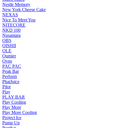
Nestle Memory
New York Cheese Cake
NEXAS
Nice To Meet You
NITECORE
NKD 100
Nusantara
OBS
OISHII
OLE
Oumier
Ovns
PAC PAC
Peak Bar
Perform
PhatJuice
Pilot
Play
PLAY BAR
Play Cooling
Play More
Play More Cooling
Project Ice
Pump Up
Punthai