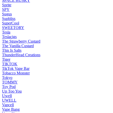
SPACE HUSKY
Sprite
SPY
Sugus
Supbliss
SuperCool
SWEETORY
Tesla
Teslacigs
The Strawberry Custard
The Vanilla Custard
This Is Salts
ThunderHead Creations
Tiger
TIKTOK
TikTok Vape Bar
Tobacco Monster
Tokyo
TOMMY
Toy Pod
Up Too You
Uwell
UWELL
Vapcell
Vape Bang