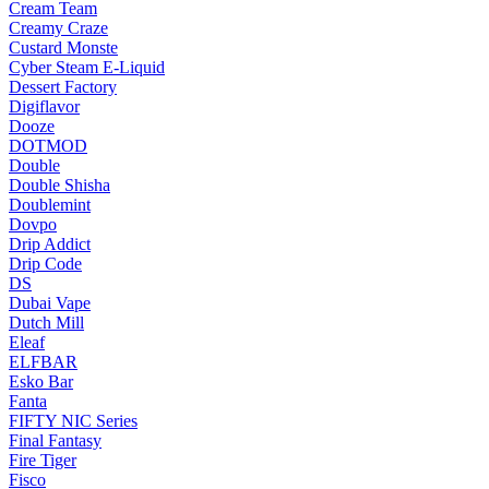
Cream Team
Creamy Craze
Custard Monste
Cyber Steam E-Liquid
Dessert Factory
Digiflavor
Dooze
DOTMOD
Double
Double Shisha
Doublemint
Dovpo
Drip Addict
Drip Code
DS
Dubai Vape
Dutch Mill
Eleaf
ELFBAR
Esko Bar
Fanta
FIFTY NIC Series
Final Fantasy
Fire Tiger
Fisco