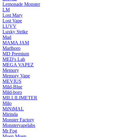
Lemonade Monster
LM
Lost Mary
Lost Vape
LUVV
Luxky Strike
Mad
MAMA JAM
Marlboro
MD Premium
MED's Lab
MEGA VAPEZ
Memory
Memory Vape
MEVIUS
Mild-Blue
Mild-boro
MILLILIMETER
Milo
MiNiMAL
Mirinda
Monster Factory
Monstervapelabs
Mr Fog
Muen Muen