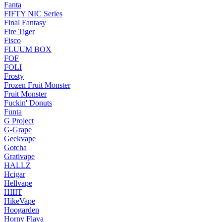
Fanta
FIFTY NIC Series
Final Fantasy
Fire Tiger
Fisco
FLUUM BOX
FOF
FOLI
Frosty
Frozen Fruit Monster
Fruit Monster
Fuckin' Donuts
Funta
G Project
G-Grape
Geekvape
Gotcha
Grativape
HALLZ
Hcigar
Hellvape
HIIIT
HikeVape
Hoogarden
Horny Flava