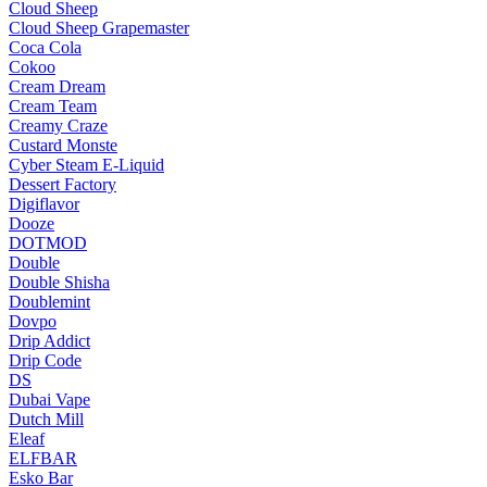
Cloud Sheep
Cloud Sheep Grapemaster
Coca Cola
Cokoo
Cream Dream
Cream Team
Creamy Craze
Custard Monste
Cyber Steam E-Liquid
Dessert Factory
Digiflavor
Dooze
DOTMOD
Double
Double Shisha
Doublemint
Dovpo
Drip Addict
Drip Code
DS
Dubai Vape
Dutch Mill
Eleaf
ELFBAR
Esko Bar