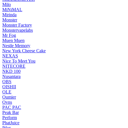
Milo
MiNiMAL
Mirinda
Monster
Monster Factory
Monstervapelabs
Mr Fog
Muen Muen
Nestle Memory
New York Cheese Cake
NEXAS
Nice To Meet You
NITECORE
NKD 100
Nusantara
OBS
OISHII
OLE
Oumier
Ovns
PAC PAC
Peak Bar
Perform
PhatJuice
Pilot