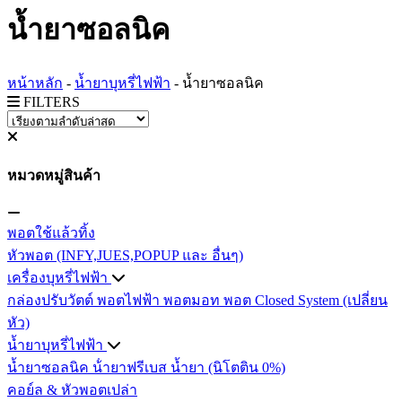
น้ำยาซอลนิค
หน้าหลัก
-
น้ำยาบุหรี่ไฟฟ้า
-
น้ำยาซอลนิค
FILTERS
หมวดหมู่สินค้า
พอตใช้แล้วทิ้ง
หัวพอต (INFY,JUES,POPUP และ อื่นๆ)
เครื่องบุหรี่ไฟฟ้า
กล่องปรับวัตต์
พอตไฟฟ้า
พอตมอท
พอต Closed System (เปลี่ยน
หัว)
น้ำยาบุหรี่ไฟฟ้า
น้ำยาซอลนิค
น้ํายาฟรีเบส
น้ำยา (นิโตติน 0%)
คอย์ล & หัวพอตเปล่า