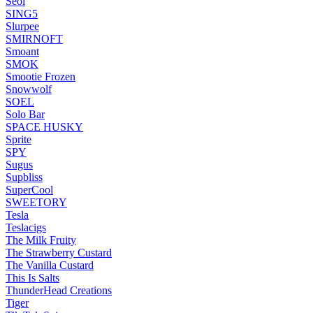
Seol
SING5
Slurpee
SMIRNOFT
Smoant
SMOK
Smootie Frozen
Snowwolf
SOEL
Solo Bar
SPACE HUSKY
Sprite
SPY
Sugus
Supbliss
SuperCool
SWEETORY
Tesla
Teslacigs
The Milk Fruity
The Strawberry Custard
The Vanilla Custard
This Is Salts
ThunderHead Creations
Tiger