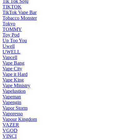
Tik Tok Soju
TIKTOK
TikTok Vape Bar
Tobacco Monster
Tokyo
TOMMY
Toy Pod
Up Too You
Uwell
UWELL
Vapcell
Vape Bang
Vape City
Vape it Hard
Vape King
Vape Ministry
Vapelustion
Vapeman
Vapengin
Vapor Storm
Vaporesso
Vapour Kingdom
VAZER
VGOD
VINCI