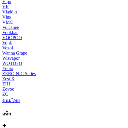
Vipo
VK
Vladdin
Vlux
VMC
Volcanee
Vookbar
VOOPOO
Vopk
Vozol
Wanna Grape
Wizvapor
WOTOFO
Yuoto
ZERO NIC Series
Zest X
ZHI
Zovoo
ZQ
ขนมไทย
แท็ก