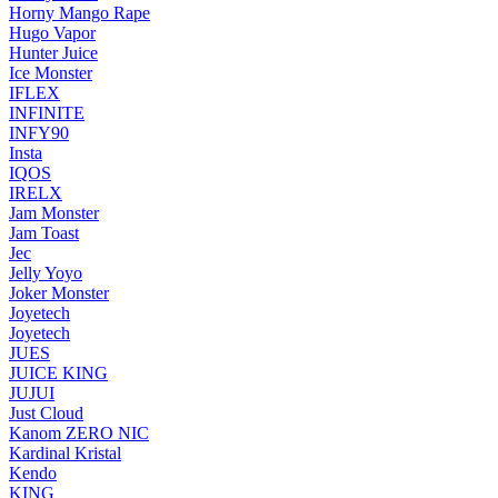
Horny Mango Rape
Hugo Vapor
Hunter Juice
Ice Monster
IFLEX
INFINITE
INFY90
Insta
IQOS
IRELX
Jam Monster
Jam Toast
Jec
Jelly Yoyo
Joker Monster
Joyetech
Joyetech
JUES
JUICE KING
JUJUI
Just Cloud
Kanom ZERO NIC
Kardinal Kristal
Kendo
KING