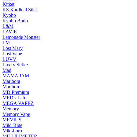
Kitket
KS Kardinal Stick
Kyoho
Kyoho Budo
L&M
LAVIE
Lemonade Monster
LM
Lost Mary
Lost Vape
LUVV
Luxky Strike
Mad
MAMA JAM
Marlbora
Marlboro
MD Premium
MED's Lab
MEGA VAPEZ
Memory
Memory Vape
MEVIUS
Mild-Blue
Mild-boro
MILLILIMETER