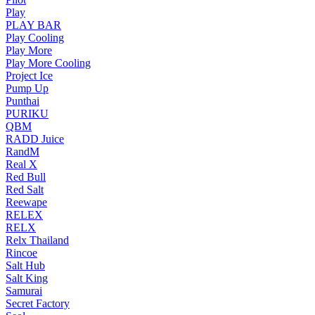
Play
PLAY BAR
Play Cooling
Play More
Play More Cooling
Project Ice
Pump Up
Punthai
PURIKU
QBM
RADD Juice
RandM
Real X
Red Bull
Red Salt
Reewape
RELEX
RELX
Relx Thailand
Rincoe
Salt Hub
Salt King
Samurai
Secret Factory