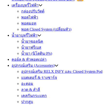
เครื่องบุหรี่ไฟฟ้า
กล่องปรับวัตต์
พอตไฟฟ้า
พอตมอท
พอต Closed System (เปลี่ยนหัว)
น้ำยาบุหรี่ไฟฟ้า
น้ำยาซอลนิค
น้ํายาฟรีเบส
น้ำยา (นิโตติน 0%)
คอย์ล & หัวพอตเปล่า
อุปกรณ์เสริม (Accessories)
อุปกรณ์เสริม RELX INFY และ Closed System Pod
แบตเตอรี่ & รางชาร์จ
อะตอม
ลวด ​& สำลี
เคสกันกระแทก
ปากสูบ