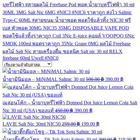
บุหรี่ไฟฟ้า
#สายผลไม้
Freebase
Pod
พอต
น้ำยาบุหรี่ไฟฟ้า
30 ml
30ML
3MG
Salt Nic
6MG
#NIC3
#NIC6
ราคาถูก
ส่งไว
Saltnic
Type-C
60ML
#สายขนม
น้ำยาพอต
พอตใช้แล้วทิ้ง
NIC30
ฟรี
เบส
หัวพอต
30MG
NIC35
35MG
DISPOSABLE VAPE POD
พอตใช้แล้วทิ้งราคาถูก
Coil
3Nic
E-juice
คอยล์
VOOPOO
6Nic
SMOK
100ml
พอตราคาถูก
35Nic
Grape
0MG
ผลไม้ Freebase
ผลไม้ Salt Nic
สายเครื่องดื่ม
ซอลนิค
Salt nic 30 ml
RELX
freebase 60ml
Uwell
#NIC0
น้ำยามินิมอล – MiNiMAL Saltnic 30 ml
590.00
฿
390.00
฿
เมล่อนโค้ก – น้ำยาบุหรี่ไฟฟ้า Dotmod Dot Juice Lemon Cola Salt
Nic 30 ml (USA) ของแท้
450.00
฿
390.00
฿
LAVIE Salt Nic 30ml NIC50
259.00
฿
199.00
฿
น้ำยาติ๊กต๊อกโซจู – Tik Tok Soju Saltnic 30 ml
300.00
฿
219.00
฿