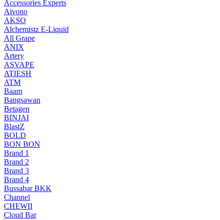
Accessories Experts
Aivono
AKSO
Alchemistz E-Liquid
All Grape
ANIX
Artery
ASVAPE
ATIESH
ATM
Baam
Bangsawan
Betagen
BINJAI
BlastZ
BOLD
BON BON
Brand 1
Brand 2
Brand 3
Brand 4
Bussabar BKK
Channel
CHEWII
Cloud Bar