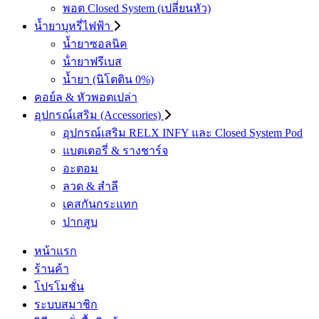
พอต Closed System (เปลี่ยนหัว)
น้ำยาบุหรี่ไฟฟ้า
น้ำยาซอลนิค
น้ํายาฟรีเบส
น้ำยา (นิโตติน 0%)
คอย์ล & หัวพอตเปล่า
อุปกรณ์เสริม (Accessories)
อุปกรณ์เสริม RELX INFY และ Closed System Pod
แบตเตอรี่ & รางชาร์จ
อะตอม
ลวด ​& สำลี
เคสกันกระแทก
ปากสูบ
หน้าแรก
ร้านค้า
โปรโมชั่น
ระบบสมาชิก