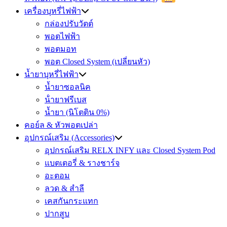
เครื่องบุหรี่ไฟฟ้า
กล่องปรับวัตต์
พอตไฟฟ้า
พอตมอท
พอต Closed System (เปลี่ยนหัว)
น้ำยาบุหรี่ไฟฟ้า
น้ำยาซอลนิค
น้ํายาฟรีเบส
น้ำยา (นิโตติน 0%)
คอย์ล & หัวพอตเปล่า
อุปกรณ์เสริม (Accessories)
อุปกรณ์เสริม RELX INFY และ Closed System Pod
แบตเตอรี่ & รางชาร์จ
อะตอม
ลวด ​& สำลี
เคสกันกระแทก
ปากสูบ