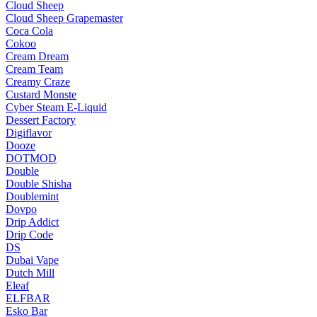
Cloud Sheep
Cloud Sheep Grapemaster
Coca Cola
Cokoo
Cream Dream
Cream Team
Creamy Craze
Custard Monste
Cyber Steam E-Liquid
Dessert Factory
Digiflavor
Dooze
DOTMOD
Double
Double Shisha
Doublemint
Dovpo
Drip Addict
Drip Code
DS
Dubai Vape
Dutch Mill
Eleaf
ELFBAR
Esko Bar