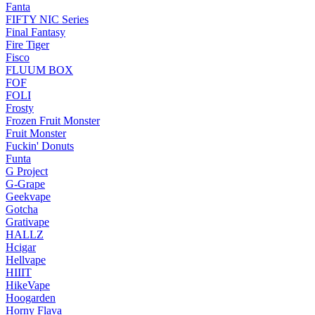
Fanta
FIFTY NIC Series
Final Fantasy
Fire Tiger
Fisco
FLUUM BOX
FOF
FOLI
Frosty
Frozen Fruit Monster
Fruit Monster
Fuckin' Donuts
Funta
G Project
G-Grape
Geekvape
Gotcha
Grativape
HALLZ
Hcigar
Hellvape
HIIIT
HikeVape
Hoogarden
Horny Flava