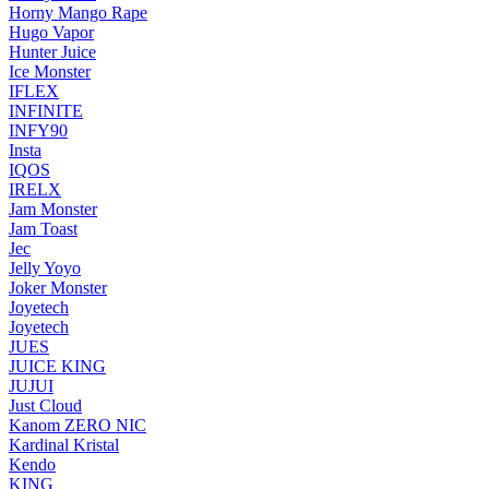
Horny Mango Rape
Hugo Vapor
Hunter Juice
Ice Monster
IFLEX
INFINITE
INFY90
Insta
IQOS
IRELX
Jam Monster
Jam Toast
Jec
Jelly Yoyo
Joker Monster
Joyetech
Joyetech
JUES
JUICE KING
JUJUI
Just Cloud
Kanom ZERO NIC
Kardinal Kristal
Kendo
KING