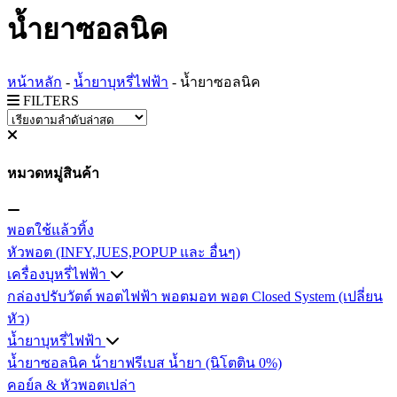
น้ำยาซอลนิค
หน้าหลัก
-
น้ำยาบุหรี่ไฟฟ้า
-
น้ำยาซอลนิค
FILTERS
หมวดหมู่สินค้า
พอตใช้แล้วทิ้ง
หัวพอต (INFY,JUES,POPUP และ อื่นๆ)
เครื่องบุหรี่ไฟฟ้า
กล่องปรับวัตต์
พอตไฟฟ้า
พอตมอท
พอต Closed System (เปลี่ยน
หัว)
น้ำยาบุหรี่ไฟฟ้า
น้ำยาซอลนิค
น้ํายาฟรีเบส
น้ำยา (นิโตติน 0%)
คอย์ล & หัวพอตเปล่า