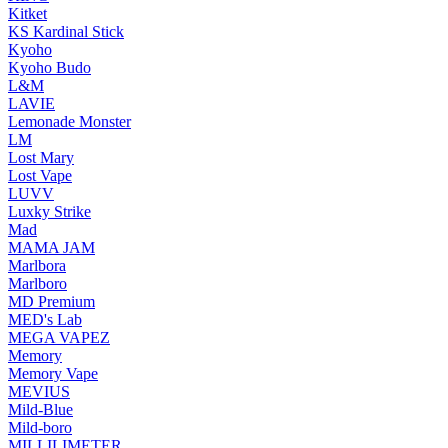
Kitket
KS Kardinal Stick
Kyoho
Kyoho Budo
L&M
LAVIE
Lemonade Monster
LM
Lost Mary
Lost Vape
LUVV
Luxky Strike
Mad
MAMA JAM
Marlbora
Marlboro
MD Premium
MED's Lab
MEGA VAPEZ
Memory
Memory Vape
MEVIUS
Mild-Blue
Mild-boro
MILLILIMETER