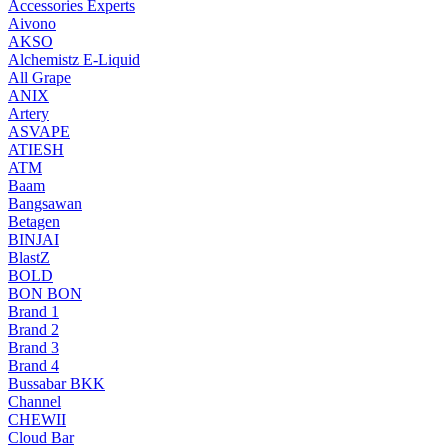
Accessories Experts
Aivono
AKSO
Alchemistz E-Liquid
All Grape
ANIX
Artery
ASVAPE
ATIESH
ATM
Baam
Bangsawan
Betagen
BINJAI
BlastZ
BOLD
BON BON
Brand 1
Brand 2
Brand 3
Brand 4
Bussabar BKK
Channel
CHEWII
Cloud Bar