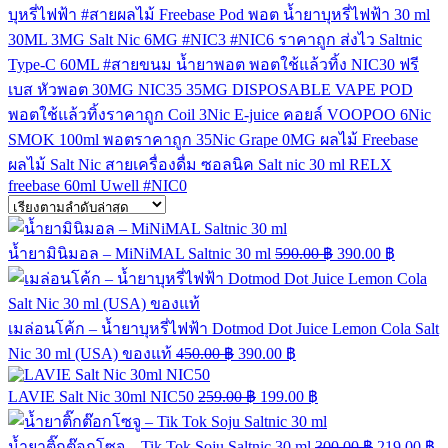
บุหรี่ไฟฟ้า
#สายผลไม้
Freebase
Pod
พอต
น้ำยาบุหรี่ไฟฟ้า
30 ml
30ML
3MG
Salt Nic
6MG
#NIC3
#NIC6
ราคาถูก
ส่งไว
Saltnic
Type-C
60ML
#สายขนม
น้ำยาพอต
พอตใช้แล้วทิ้ง
NIC30
ฟรี
เบส
หัวพอต
30MG
NIC35
35MG
DISPOSABLE VAPE POD
พอตใช้แล้วทิ้งราคาถูก
Coil
3Nic
E-juice
คอยล์
VOOPOO
6Nic
SMOK
100ml
พอตราคาถูก
35Nic
Grape
0MG
ผลไม้ Freebase
ผลไม้ Salt Nic
สายเครื่องดื่ม
ซอลนิค
Salt nic 30 ml
RELX
freebase 60ml
Uwell
#NIC0
น้ำยามินิมอล – MiNiMAL Saltnic 30 ml
590.00
฿
390.00
฿
เมล่อนโค้ก – น้ำยาบุหรี่ไฟฟ้า Dotmod Dot Juice Lemon Cola Salt
Nic 30 ml (USA) ของแท้
450.00
฿
390.00
฿
LAVIE Salt Nic 30ml NIC50
259.00
฿
199.00
฿
น้ำยาติ๊กต๊อกโซจู – Tik Tok Soju Saltnic 30 ml
300.00
฿
219.00
฿