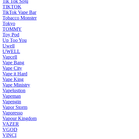
Tik Tok Soju
TIKTOK
TikTok Vape Bar
Tobacco Monster
Tokyo
TOMMY
Toy Pod
Up Too You
Uwell
UWELL
Vapcell
Vape Bang
Vape City
Vape it Hard
Vape King
Vape Ministry
Vapelustion
Vapeman
Vapengin
Vapor Storm
Vaporesso
Vapour Kingdom
VAZER
VGOD
VINCI