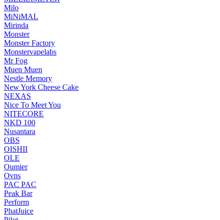
Milo
MiNiMAL
Mirinda
Monster
Monster Factory
Monstervapelabs
Mr Fog
Muen Muen
Nestle Memory
New York Cheese Cake
NEXAS
Nice To Meet You
NITECORE
NKD 100
Nusantara
OBS
OISHII
OLE
Oumier
Ovns
PAC PAC
Peak Bar
Perform
PhatJuice
Pilot