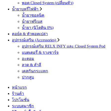
พอต Closed System (เปลี่ยนหัว)
น้ำยาบุหรี่ไฟฟ้า
น้ำยาซอลนิค
น้ํายาฟรีเบส
น้ำยา (นิโตติน 0%)
คอย์ล & หัวพอตเปล่า
อุปกรณ์เสริม (Accessories)
อุปกรณ์เสริม RELX INFY และ Closed System Pod
แบตเตอรี่ & รางชาร์จ
อะตอม
ลวด ​& สำลี
เคสกันกระแทก
ปากสูบ
หน้าแรก
ร้านค้า
โปรโมชั่น
ระบบสมาชิก