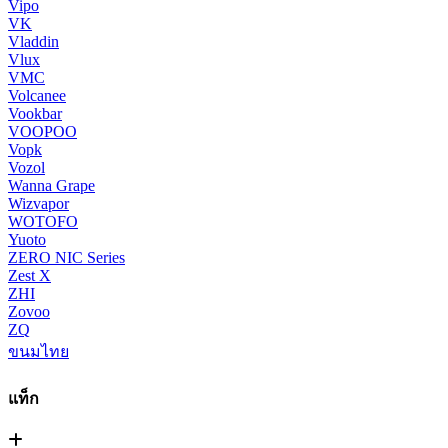
Vipo
VK
Vladdin
Vlux
VMC
Volcanee
Vookbar
VOOPOO
Vopk
Vozol
Wanna Grape
Wizvapor
WOTOFO
Yuoto
ZERO NIC Series
Zest X
ZHI
Zovoo
ZQ
ขนมไทย
แท็ก