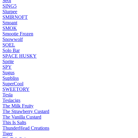
Seol
SING5
Slurpee
SMIRNOFT
Smoant
SMOK
Smootie Frozen
Snowwolf
SOEL
Solo Bar
SPACE HUSKY
Sprite
SPY
Sugus
Supbliss
SuperCool
SWEETORY
Tesla
Teslacigs
The Milk Fruity
The Strawberry Custard
The Vanilla Custard
This Is Salts
ThunderHead Creations
Tiger