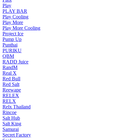
Play
PLAY BAR
Play Cooling
Play More
Play More Cooling
Project Ice
Pump Up
Punthai
PURIKU
QBM
RADD Juice
RandM
Real X
Red Bull
Red Salt
Reewape
RELEX
RELX
Relx Thailand
Rincoe
Salt Hub
Salt King
Samurai
Secret Factory