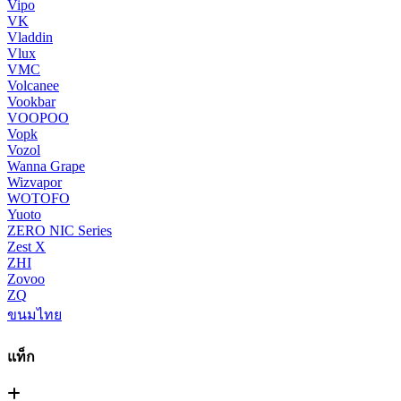
Vipo
VK
Vladdin
Vlux
VMC
Volcanee
Vookbar
VOOPOO
Vopk
Vozol
Wanna Grape
Wizvapor
WOTOFO
Yuoto
ZERO NIC Series
Zest X
ZHI
Zovoo
ZQ
ขนมไทย
แท็ก