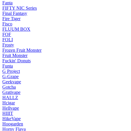
Fanta
FIFTY NIC Series
Final Fantasy
Fire Tiger
Fisco
FLUUM BOX
FOF
FOLI
Frosty
Frozen Fruit Monster
Fruit Monster
Fuckin' Donuts
Funta
G Project
G-Grape
Geekvape
Gotcha
Grativape
HALLZ
Hcigar
Hellvape
HIIIT
HikeVape
Hoogarden
Horny Flava