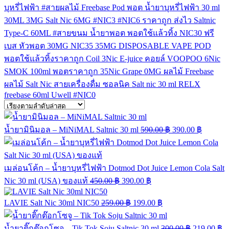
บุหรี่ไฟฟ้า
#สายผลไม้
Freebase
Pod
พอต
น้ำยาบุหรี่ไฟฟ้า
30 ml
30ML
3MG
Salt Nic
6MG
#NIC3
#NIC6
ราคาถูก
ส่งไว
Saltnic
Type-C
60ML
#สายขนม
น้ำยาพอต
พอตใช้แล้วทิ้ง
NIC30
ฟรี
เบส
หัวพอต
30MG
NIC35
35MG
DISPOSABLE VAPE POD
พอตใช้แล้วทิ้งราคาถูก
Coil
3Nic
E-juice
คอยล์
VOOPOO
6Nic
SMOK
100ml
พอตราคาถูก
35Nic
Grape
0MG
ผลไม้ Freebase
ผลไม้ Salt Nic
สายเครื่องดื่ม
ซอลนิค
Salt nic 30 ml
RELX
freebase 60ml
Uwell
#NIC0
น้ำยามินิมอล – MiNiMAL Saltnic 30 ml
590.00
฿
390.00
฿
เมล่อนโค้ก – น้ำยาบุหรี่ไฟฟ้า Dotmod Dot Juice Lemon Cola Salt
Nic 30 ml (USA) ของแท้
450.00
฿
390.00
฿
LAVIE Salt Nic 30ml NIC50
259.00
฿
199.00
฿
น้ำยาติ๊กต๊อกโซจู – Tik Tok Soju Saltnic 30 ml
300.00
฿
219.00
฿