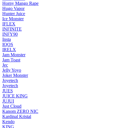
Horny Mango Rape
Hugo Vapor
Hunter Juice
Ice Monster
IFLEX
INFINITE
INFY90
Insta
IQOS
IRELX
Jam Monster
Jam Toast
Jec
Jelly Yoyo
Joker Monster
Joyetech
Joyetech
JUES
JUICE KING
JUJUI
Just Cloud
Kanom ZERO NIC
Kardinal Kristal
Kendo
KING