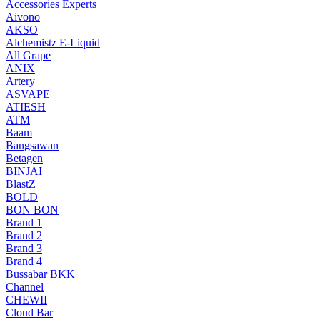
Accessories Experts
Aivono
AKSO
Alchemistz E-Liquid
All Grape
ANIX
Artery
ASVAPE
ATIESH
ATM
Baam
Bangsawan
Betagen
BINJAI
BlastZ
BOLD
BON BON
Brand 1
Brand 2
Brand 3
Brand 4
Bussabar BKK
Channel
CHEWII
Cloud Bar