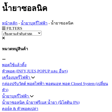
น้ำยาซอลนิค
หน้าหลัก
-
น้ำยาบุหรี่ไฟฟ้า
-
น้ำยาซอลนิค
FILTERS
หมวดหมู่สินค้า
พอตใช้แล้วทิ้ง
หัวพอต (INFY,JUES,POPUP และ อื่นๆ)
เครื่องบุหรี่ไฟฟ้า
กล่องปรับวัตต์
พอตไฟฟ้า
พอตมอท
พอต Closed System (เปลี่ยน
หัว)
น้ำยาบุหรี่ไฟฟ้า
น้ำยาซอลนิค
น้ํายาฟรีเบส
น้ำยา (นิโตติน 0%)
คอย์ล & หัวพอตเปล่า