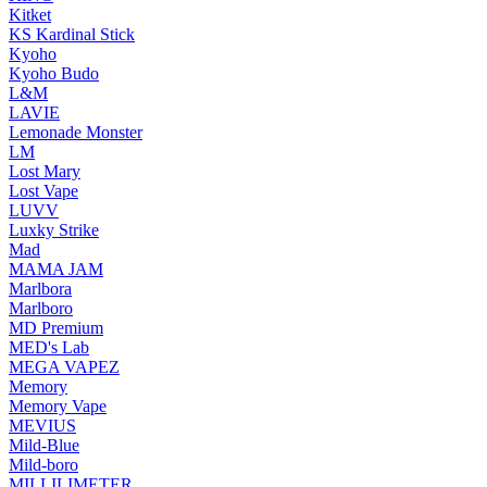
Kitket
KS Kardinal Stick
Kyoho
Kyoho Budo
L&M
LAVIE
Lemonade Monster
LM
Lost Mary
Lost Vape
LUVV
Luxky Strike
Mad
MAMA JAM
Marlbora
Marlboro
MD Premium
MED's Lab
MEGA VAPEZ
Memory
Memory Vape
MEVIUS
Mild-Blue
Mild-boro
MILLILIMETER