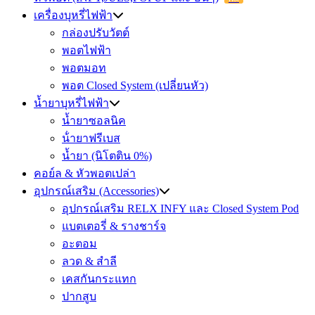
เครื่องบุหรี่ไฟฟ้า
กล่องปรับวัตต์
พอตไฟฟ้า
พอตมอท
พอต Closed System (เปลี่ยนหัว)
น้ำยาบุหรี่ไฟฟ้า
น้ำยาซอลนิค
น้ํายาฟรีเบส
น้ำยา (นิโตติน 0%)
คอย์ล & หัวพอตเปล่า
อุปกรณ์เสริม (Accessories)
อุปกรณ์เสริม RELX INFY และ Closed System Pod
แบตเตอรี่ & รางชาร์จ
อะตอม
ลวด ​& สำลี
เคสกันกระแทก
ปากสูบ