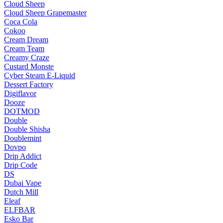
Cloud Sheep
Cloud Sheep Grapemaster
Coca Cola
Cokoo
Cream Dream
Cream Team
Creamy Craze
Custard Monste
Cyber Steam E-Liquid
Dessert Factory
Digiflavor
Dooze
DOTMOD
Double
Double Shisha
Doublemint
Dovpo
Drip Addict
Drip Code
DS
Dubai Vape
Dutch Mill
Eleaf
ELFBAR
Esko Bar