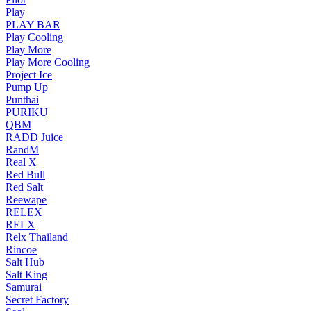
Play
PLAY BAR
Play Cooling
Play More
Play More Cooling
Project Ice
Pump Up
Punthai
PURIKU
QBM
RADD Juice
RandM
Real X
Red Bull
Red Salt
Reewape
RELEX
RELX
Relx Thailand
Rincoe
Salt Hub
Salt King
Samurai
Secret Factory