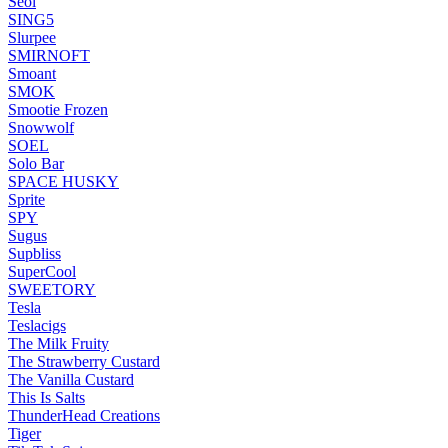
Seol
SING5
Slurpee
SMIRNOFT
Smoant
SMOK
Smootie Frozen
Snowwolf
SOEL
Solo Bar
SPACE HUSKY
Sprite
SPY
Sugus
Supbliss
SuperCool
SWEETORY
Tesla
Teslacigs
The Milk Fruity
The Strawberry Custard
The Vanilla Custard
This Is Salts
ThunderHead Creations
Tiger