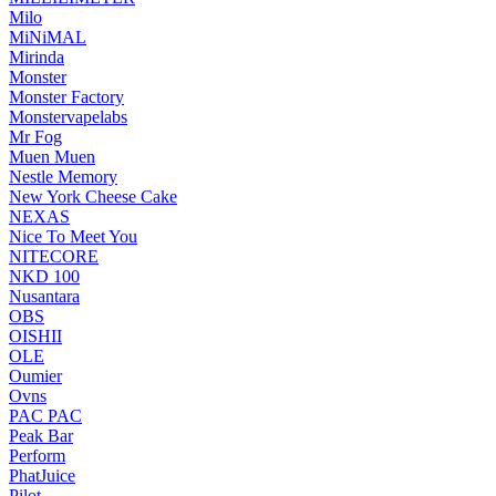
Milo
MiNiMAL
Mirinda
Monster
Monster Factory
Monstervapelabs
Mr Fog
Muen Muen
Nestle Memory
New York Cheese Cake
NEXAS
Nice To Meet You
NITECORE
NKD 100
Nusantara
OBS
OISHII
OLE
Oumier
Ovns
PAC PAC
Peak Bar
Perform
PhatJuice
Pilot