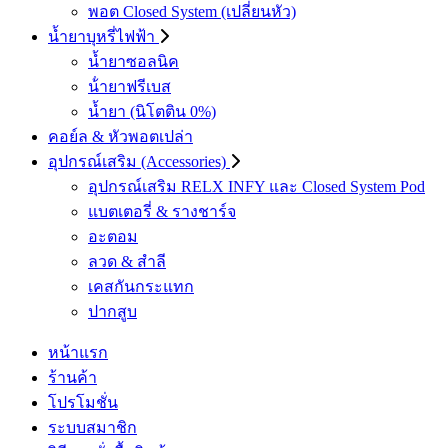
พอต Closed System (เปลี่ยนหัว)
น้ำยาบุหรี่ไฟฟ้า
น้ำยาซอลนิค
น้ํายาฟรีเบส
น้ำยา (นิโตติน 0%)
คอย์ล & หัวพอตเปล่า
อุปกรณ์เสริม (Accessories)
อุปกรณ์เสริม RELX INFY และ Closed System Pod
แบตเตอรี่ & รางชาร์จ
อะตอม
ลวด ​& สำลี
เคสกันกระแทก
ปากสูบ
หน้าแรก
ร้านค้า
โปรโมชั่น
ระบบสมาชิก