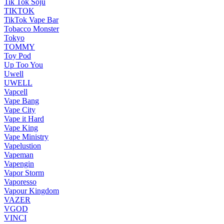
Tik Tok Soju
TIKTOK
TikTok Vape Bar
Tobacco Monster
Tokyo
TOMMY
Toy Pod
Up Too You
Uwell
UWELL
Vapcell
Vape Bang
Vape City
Vape it Hard
Vape King
Vape Ministry
Vapelustion
Vapeman
Vapengin
Vapor Storm
Vaporesso
Vapour Kingdom
VAZER
VGOD
VINCI