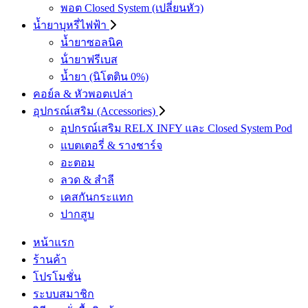
พอต Closed System (เปลี่ยนหัว)
น้ำยาบุหรี่ไฟฟ้า
น้ำยาซอลนิค
น้ํายาฟรีเบส
น้ำยา (นิโตติน 0%)
คอย์ล & หัวพอตเปล่า
อุปกรณ์เสริม (Accessories)
อุปกรณ์เสริม RELX INFY และ Closed System Pod
แบตเตอรี่ & รางชาร์จ
อะตอม
ลวด ​& สำลี
เคสกันกระแทก
ปากสูบ
หน้าแรก
ร้านค้า
โปรโมชั่น
ระบบสมาชิก