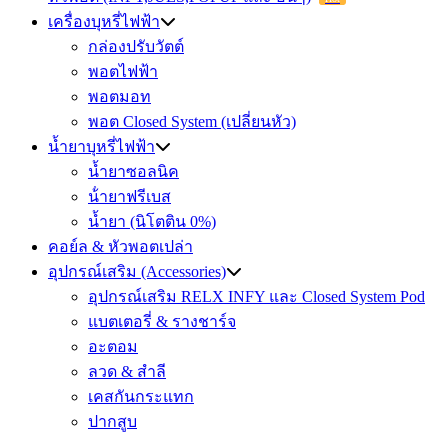
เครื่องบุหรี่ไฟฟ้า
กล่องปรับวัตต์
พอตไฟฟ้า
พอตมอท
พอต Closed System (เปลี่ยนหัว)
น้ำยาบุหรี่ไฟฟ้า
น้ำยาซอลนิค
น้ํายาฟรีเบส
น้ำยา (นิโตติน 0%)
คอย์ล & หัวพอตเปล่า
อุปกรณ์เสริม (Accessories)
อุปกรณ์เสริม RELX INFY และ Closed System Pod
แบตเตอรี่ & รางชาร์จ
อะตอม
ลวด ​& สำลี
เคสกันกระแทก
ปากสูบ