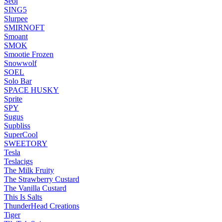
Seol
SING5
Slurpee
SMIRNOFT
Smoant
SMOK
Smootie Frozen
Snowwolf
SOEL
Solo Bar
SPACE HUSKY
Sprite
SPY
Sugus
Supbliss
SuperCool
SWEETORY
Tesla
Teslacigs
The Milk Fruity
The Strawberry Custard
The Vanilla Custard
This Is Salts
ThunderHead Creations
Tiger