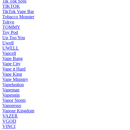
Tik Tok Soju
TIKTOK
TikTok Vape Bar
Tobacco Monster
Tokyo
TOMMY
Toy Pod
Up Too You
Uwell
UWELL
Vapcell
Vape Bang
Vape City
Vape it Hard
Vape King
Vape Ministry
Vapelustion
Vapeman
Vapengin
Vapor Storm
Vaporesso
Vapour Kingdom
VAZER
VGOD
VINCI