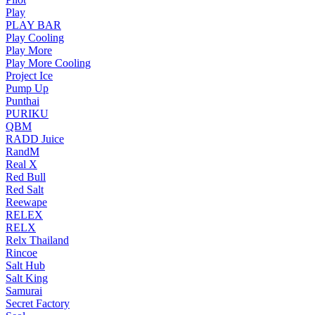
Play
PLAY BAR
Play Cooling
Play More
Play More Cooling
Project Ice
Pump Up
Punthai
PURIKU
QBM
RADD Juice
RandM
Real X
Red Bull
Red Salt
Reewape
RELEX
RELX
Relx Thailand
Rincoe
Salt Hub
Salt King
Samurai
Secret Factory