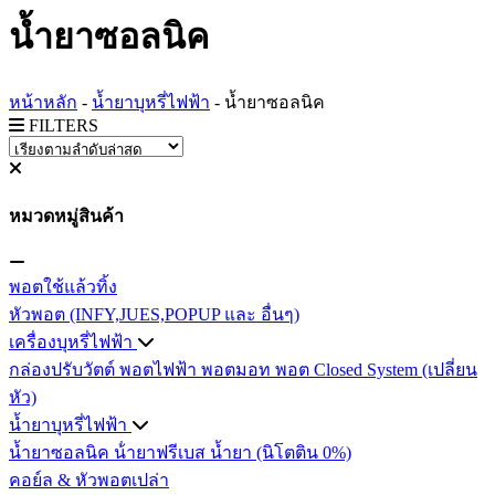
น้ำยาซอลนิค
หน้าหลัก
-
น้ำยาบุหรี่ไฟฟ้า
-
น้ำยาซอลนิค
FILTERS
หมวดหมู่สินค้า
พอตใช้แล้วทิ้ง
หัวพอต (INFY,JUES,POPUP และ อื่นๆ)
เครื่องบุหรี่ไฟฟ้า
กล่องปรับวัตต์
พอตไฟฟ้า
พอตมอท
พอต Closed System (เปลี่ยน
หัว)
น้ำยาบุหรี่ไฟฟ้า
น้ำยาซอลนิค
น้ํายาฟรีเบส
น้ำยา (นิโตติน 0%)
คอย์ล & หัวพอตเปล่า