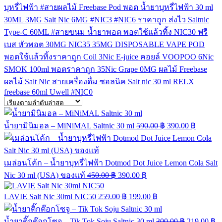
บุหรี่ไฟฟ้า
#สายผลไม้
Freebase
Pod
พอต
น้ำยาบุหรี่ไฟฟ้า
30 ml
30ML
3MG
Salt Nic
6MG
#NIC3
#NIC6
ราคาถูก
ส่งไว
Saltnic
Type-C
60ML
#สายขนม
น้ำยาพอต
พอตใช้แล้วทิ้ง
NIC30
ฟรี
เบส
หัวพอต
30MG
NIC35
35MG
DISPOSABLE VAPE POD
พอตใช้แล้วทิ้งราคาถูก
Coil
3Nic
E-juice
คอยล์
VOOPOO
6Nic
SMOK
100ml
พอตราคาถูก
35Nic
Grape
0MG
ผลไม้ Freebase
ผลไม้ Salt Nic
สายเครื่องดื่ม
ซอลนิค
Salt nic 30 ml
RELX
freebase 60ml
Uwell
#NIC0
น้ำยามินิมอล – MiNiMAL Saltnic 30 ml
590.00
฿
390.00
฿
เมล่อนโค้ก – น้ำยาบุหรี่ไฟฟ้า Dotmod Dot Juice Lemon Cola Salt
Nic 30 ml (USA) ของแท้
450.00
฿
390.00
฿
LAVIE Salt Nic 30ml NIC50
259.00
฿
199.00
฿
น้ำยาติ๊กต๊อกโซจู – Tik Tok Soju Saltnic 30 ml
300.00
฿
219.00
฿