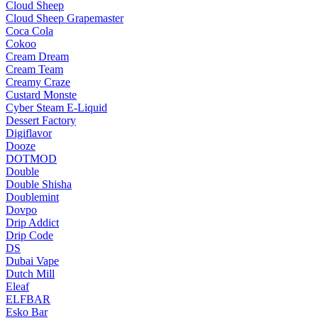
Cloud Sheep
Cloud Sheep Grapemaster
Coca Cola
Cokoo
Cream Dream
Cream Team
Creamy Craze
Custard Monste
Cyber Steam E-Liquid
Dessert Factory
Digiflavor
Dooze
DOTMOD
Double
Double Shisha
Doublemint
Dovpo
Drip Addict
Drip Code
DS
Dubai Vape
Dutch Mill
Eleaf
ELFBAR
Esko Bar