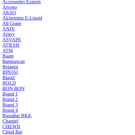
Accessories Experts
Aivono
AKSO
Alchemistz E-Liquid
All Grape
ANIX
Artery
ASVAPE
ATIESH
ATM
Baam
Bangsawan
Betagen
BINJAI
BlastZ
BOLD
BON BON
Brand 1
Brand 2
Brand 3
Brand 4
Bussabar BKK
Channel
CHEWII
Cloud Bar