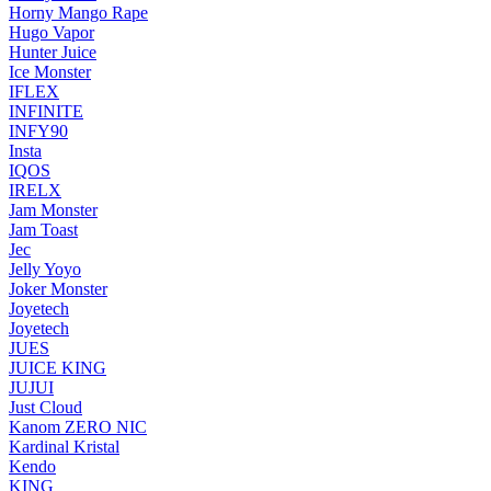
Horny Mango Rape
Hugo Vapor
Hunter Juice
Ice Monster
IFLEX
INFINITE
INFY90
Insta
IQOS
IRELX
Jam Monster
Jam Toast
Jec
Jelly Yoyo
Joker Monster
Joyetech
Joyetech
JUES
JUICE KING
JUJUI
Just Cloud
Kanom ZERO NIC
Kardinal Kristal
Kendo
KING