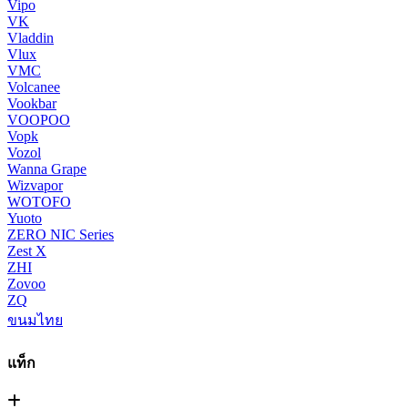
Vipo
VK
Vladdin
Vlux
VMC
Volcanee
Vookbar
VOOPOO
Vopk
Vozol
Wanna Grape
Wizvapor
WOTOFO
Yuoto
ZERO NIC Series
Zest X
ZHI
Zovoo
ZQ
ขนมไทย
แท็ก