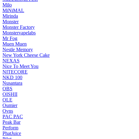
Milo
MiNiMAL
Mirinda
Monster
Monster Factory
Monstervapelabs
Mr Fog
Muen Muen
Nestle Memory
New York Cheese Cake
NEXAS
Nice To Meet You
NITECORE
NKD 100
Nusantara
OBS
OISHII
OLE
Oumier
Ovns
PAC PAC
Peak Bar
Perform
PhatJuice
Pilot