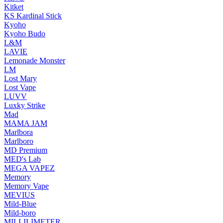
Kitket
KS Kardinal Stick
Kyoho
Kyoho Budo
L&M
LAVIE
Lemonade Monster
LM
Lost Mary
Lost Vape
LUVV
Luxky Strike
Mad
MAMA JAM
Marlbora
Marlboro
MD Premium
MED's Lab
MEGA VAPEZ
Memory
Memory Vape
MEVIUS
Mild-Blue
Mild-boro
MILLILIMETER