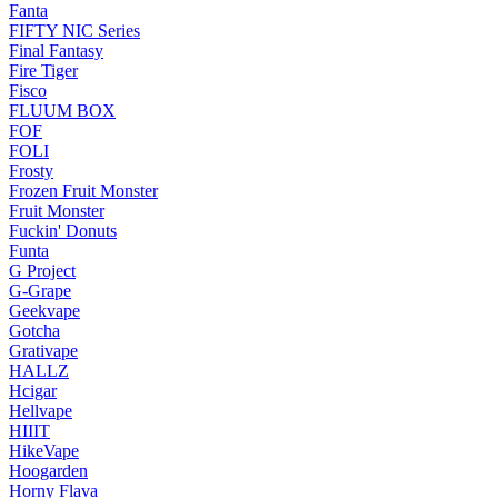
Fanta
FIFTY NIC Series
Final Fantasy
Fire Tiger
Fisco
FLUUM BOX
FOF
FOLI
Frosty
Frozen Fruit Monster
Fruit Monster
Fuckin' Donuts
Funta
G Project
G-Grape
Geekvape
Gotcha
Grativape
HALLZ
Hcigar
Hellvape
HIIIT
HikeVape
Hoogarden
Horny Flava