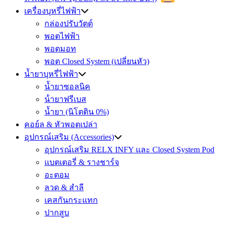
เครื่องบุหรี่ไฟฟ้า
กล่องปรับวัตต์
พอตไฟฟ้า
พอตมอท
พอต Closed System (เปลี่ยนหัว)
น้ำยาบุหรี่ไฟฟ้า
น้ำยาซอลนิค
น้ํายาฟรีเบส
น้ำยา (นิโตติน 0%)
คอย์ล & หัวพอตเปล่า
อุปกรณ์เสริม (Accessories)
อุปกรณ์เสริม RELX INFY และ Closed System Pod
แบตเตอรี่ & รางชาร์จ
อะตอม
ลวด ​& สำลี
เคสกันกระแทก
ปากสูบ