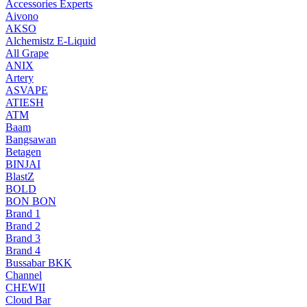
Accessories Experts
Aivono
AKSO
Alchemistz E-Liquid
All Grape
ANIX
Artery
ASVAPE
ATIESH
ATM
Baam
Bangsawan
Betagen
BINJAI
BlastZ
BOLD
BON BON
Brand 1
Brand 2
Brand 3
Brand 4
Bussabar BKK
Channel
CHEWII
Cloud Bar