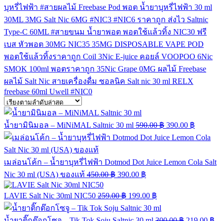
บุหรี่ไฟฟ้า
#สายผลไม้
Freebase
Pod
พอต
น้ำยาบุหรี่ไฟฟ้า
30 ml
30ML
3MG
Salt Nic
6MG
#NIC3
#NIC6
ราคาถูก
ส่งไว
Saltnic
Type-C
60ML
#สายขนม
น้ำยาพอต
พอตใช้แล้วทิ้ง
NIC30
ฟรี
เบส
หัวพอต
30MG
NIC35
35MG
DISPOSABLE VAPE POD
พอตใช้แล้วทิ้งราคาถูก
Coil
3Nic
E-juice
คอยล์
VOOPOO
6Nic
SMOK
100ml
พอตราคาถูก
35Nic
Grape
0MG
ผลไม้ Freebase
ผลไม้ Salt Nic
สายเครื่องดื่ม
ซอลนิค
Salt nic 30 ml
RELX
freebase 60ml
Uwell
#NIC0
น้ำยามินิมอล – MiNiMAL Saltnic 30 ml
590.00
฿
390.00
฿
เมล่อนโค้ก – น้ำยาบุหรี่ไฟฟ้า Dotmod Dot Juice Lemon Cola Salt
Nic 30 ml (USA) ของแท้
450.00
฿
390.00
฿
LAVIE Salt Nic 30ml NIC50
259.00
฿
199.00
฿
น้ำยาติ๊กต๊อกโซจู – Tik Tok Soju Saltnic 30 ml
300.00
฿
219.00
฿