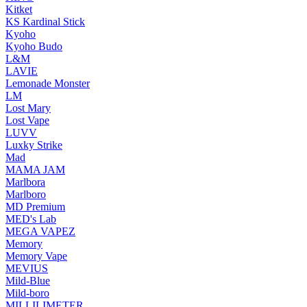
Kitket
KS Kardinal Stick
Kyoho
Kyoho Budo
L&M
LAVIE
Lemonade Monster
LM
Lost Mary
Lost Vape
LUVV
Luxky Strike
Mad
MAMA JAM
Marlbora
Marlboro
MD Premium
MED's Lab
MEGA VAPEZ
Memory
Memory Vape
MEVIUS
Mild-Blue
Mild-boro
MILLILIMETER