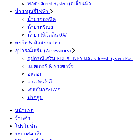
พอต Closed System (เปลี่ยนหัว)
น้ำยาบุหรี่ไฟฟ้า
น้ำยาซอลนิค
น้ํายาฟรีเบส
น้ำยา (นิโตติน 0%)
คอย์ล & หัวพอตเปล่า
อุปกรณ์เสริม (Accessories)
อุปกรณ์เสริม RELX INFY และ Closed System Pod
แบตเตอรี่ & รางชาร์จ
อะตอม
ลวด ​& สำลี
เคสกันกระแทก
ปากสูบ
หน้าแรก
ร้านค้า
โปรโมชั่น
ระบบสมาชิก