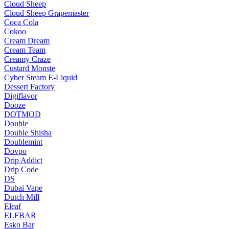
Cloud Sheep
Cloud Sheep Grapemaster
Coca Cola
Cokoo
Cream Dream
Cream Team
Creamy Craze
Custard Monste
Cyber Steam E-Liquid
Dessert Factory
Digiflavor
Dooze
DOTMOD
Double
Double Shisha
Doublemint
Dovpo
Drip Addict
Drip Code
DS
Dubai Vape
Dutch Mill
Eleaf
ELFBAR
Esko Bar