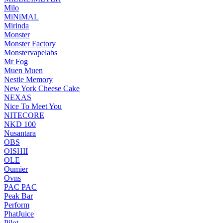
Milo
MiNiMAL
Mirinda
Monster
Monster Factory
Monstervapelabs
Mr Fog
Muen Muen
Nestle Memory
New York Cheese Cake
NEXAS
Nice To Meet You
NITECORE
NKD 100
Nusantara
OBS
OISHII
OLE
Oumier
Ovns
PAC PAC
Peak Bar
Perform
PhatJuice
Pilot