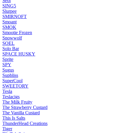
Seol
SING5
Slurpee
SMIRNOFT
Smoant
SMOK
Smootie Frozen
Snowwolf
SOEL
Solo Bar
SPACE HUSKY
Sprite
SPY
Sugus
Supbliss
SuperCool
SWEETORY
Tesla
Teslacigs
The Milk Fruity
The Strawberry Custard
The Vanilla Custard
This Is Salts
ThunderHead Creations
Tiger