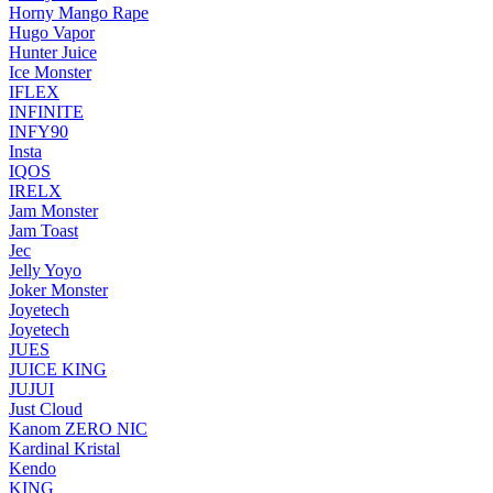
Horny Mango Rape
Hugo Vapor
Hunter Juice
Ice Monster
IFLEX
INFINITE
INFY90
Insta
IQOS
IRELX
Jam Monster
Jam Toast
Jec
Jelly Yoyo
Joker Monster
Joyetech
Joyetech
JUES
JUICE KING
JUJUI
Just Cloud
Kanom ZERO NIC
Kardinal Kristal
Kendo
KING