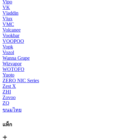
Vipo
VK
Vladdin
Vlux
VMC
Volcanee
Vookbar
VOOPOO
Vopk
Vozol
Wanna Grape
Wizvapor
WOTOFO
Yuoto
ZERO NIC Series
Zest X
ZHI
Zovoo
ZQ
ขนมไทย
แท็ก