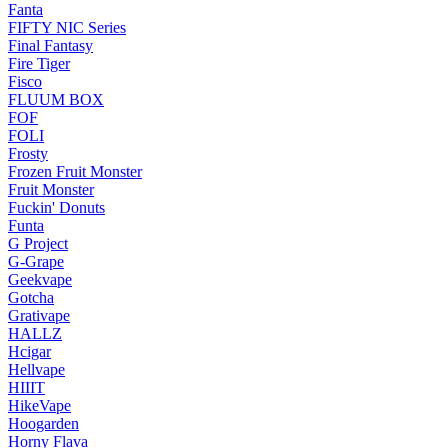
Fanta
FIFTY NIC Series
Final Fantasy
Fire Tiger
Fisco
FLUUM BOX
FOF
FOLI
Frosty
Frozen Fruit Monster
Fruit Monster
Fuckin' Donuts
Funta
G Project
G-Grape
Geekvape
Gotcha
Grativape
HALLZ
Hcigar
Hellvape
HIIIT
HikeVape
Hoogarden
Horny Flava