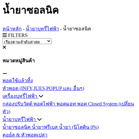
น้ำยาซอลนิค
หน้าหลัก
-
น้ำยาบุหรี่ไฟฟ้า
-
น้ำยาซอลนิค
FILTERS
หมวดหมู่สินค้า
พอตใช้แล้วทิ้ง
หัวพอต (INFY,JUES,POPUP และ อื่นๆ)
เครื่องบุหรี่ไฟฟ้า
กล่องปรับวัตต์
พอตไฟฟ้า
พอตมอท
พอต Closed System (เปลี่ยน
หัว)
น้ำยาบุหรี่ไฟฟ้า
น้ำยาซอลนิค
น้ํายาฟรีเบส
น้ำยา (นิโตติน 0%)
คอย์ล & หัวพอตเปล่า