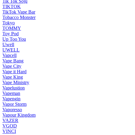
Tik Tok Soju
TIKTOK
TikTok Vape Bar
Tobacco Monster
Tokyo
TOMMY
Toy Pod
Up Too You
Uwell
UWELL
Vapcell
Vape Bang
Vape City
Vape it Hard
Vape King
Vape Ministry
Vapelustion
Vapeman
Vapengin
Vapor Storm
Vaporesso
Vapour Kingdom
VAZER
VGOD
VINCI