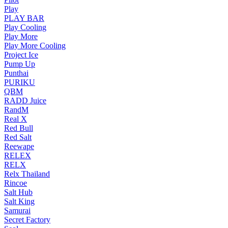
Play
PLAY BAR
Play Cooling
Play More
Play More Cooling
Project Ice
Pump Up
Punthai
PURIKU
QBM
RADD Juice
RandM
Real X
Red Bull
Red Salt
Reewape
RELEX
RELX
Relx Thailand
Rincoe
Salt Hub
Salt King
Samurai
Secret Factory