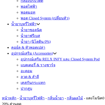
กล่องปรับวัตต์
พอตไฟฟ้า
พอตมอท
พอต Closed System (เปลี่ยนหัว)
น้ำยาบุหรี่ไฟฟ้า
น้ำยาซอลนิค
น้ํายาฟรีเบส
น้ำยา (นิโตติน 0%)
คอย์ล & หัวพอตเปล่า
อุปกรณ์เสริม (Accessories)
อุปกรณ์เสริม RELX INFY และ Closed System Pod
แบตเตอรี่ & รางชาร์จ
อะตอม
ลวด ​& สำลี
เคสกันกระแทก
ปากสูบ
หน้าหลัก
-
น้ำยาบุหรี่ไฟฟ้า
-
กลิ่นน้ำยา
-
กลิ่นผลไม้
-
แตงโมนิค0 
20% ส่วนลด