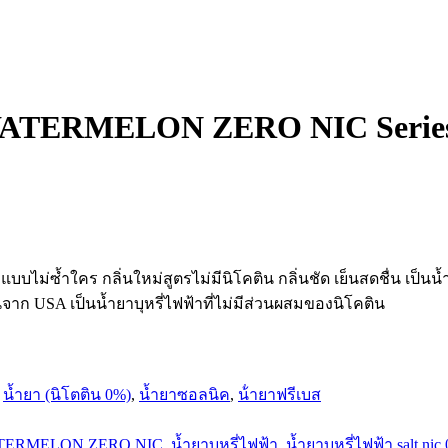
 WATERMELON ZERO NIC Series b
บไม่ซ้ำใคร กลิ่นใหม่สูตรไม่มีนิโคติน กลิ่นชัด เย็นสดชื่น
เป็นน้
จาก USA เป็นน้ำยาบุหรี่ไฟฟ้าที่ไม่มีส่วนผสมของนิโคติน
,
น้ำยา (นิโตติน 0%)
,
น้ำยาซอลนิค
,
น้ํายาฟรีเบส
TERMELON ZERO NIC
,
น้ำยาบุหรี่ไฟฟ้า
,
น้ำยาบุหรี่ไฟฟ้า salt nic 