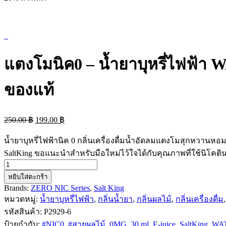
แตงโมนิค0 – น้ำยาบุหรี่ไฟฟ้า
ของแท้
250.00
฿
199.00
฿
น้ำยาบุหรี่ไฟฟ้านิค 0
กลิ่นเครื่องดื่มน้ำอัดลมแตงโมสุกหวานหอมแบ
SaltKing ขอแนะนำสำหรับมือใหม่ไว้ใจได้กับคุณภาพที่ใช้นิโคติน
หยิบใส่ตะกร้า
Brands:
ZERO NIC Series
,
Salt King
หมวดหมู่:
น้ำยาบุหรี่ไฟฟ้า
,
กลิ่นน้ำยา
,
กลิ่นผลไม้
,
กลิ่นเครื่องดื่ม
รหัสสินค้า:
P2929-6
ป้ายกำกับ:
#NIC0
,
#สายผลไม้
,
0MG
,
30 ml
,
E-juice
,
SaltKing
,
WA