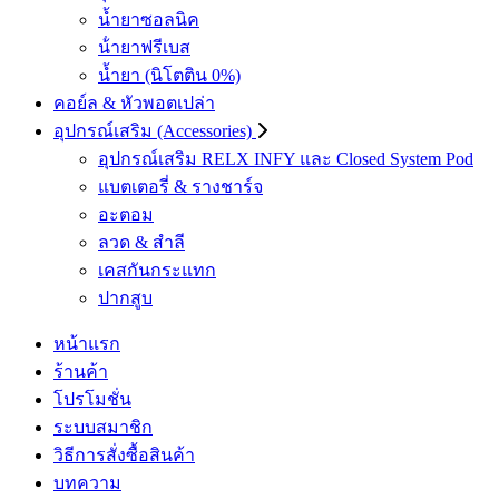
น้ำยาซอลนิค
น้ํายาฟรีเบส
น้ำยา (นิโตติน 0%)
คอย์ล & หัวพอตเปล่า
อุปกรณ์เสริม (Accessories)
อุปกรณ์เสริม RELX INFY และ Closed System Pod
แบตเตอรี่ & รางชาร์จ
อะตอม
ลวด ​& สำลี
เคสกันกระแทก
ปากสูบ
หน้าแรก
ร้านค้า
โปรโมชั่น
ระบบสมาชิก
วิธีการสั่งซื้อสินค้า
บทความ