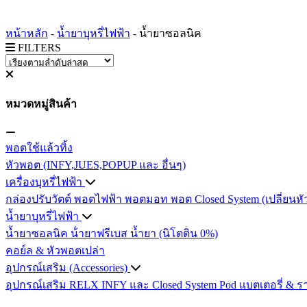
หน้าหลัก
-
น้ำยาบุหรี่ไฟฟ้า
-
น้ำยาซอลนิค
FILTERS
หมวดหมู่สินค้า
พอตใช้แล้วทิ้ง
หัวพอต (INFY,JUES,POPUP และ อื่นๆ)
เครื่องบุหรี่ไฟฟ้า
กล่องปรับวัตต์
พอตไฟฟ้า
พอตมอท
พอต Closed System (เปลี่ยนหั
น้ำยาบุหรี่ไฟฟ้า
น้ำยาซอลนิค
น้ํายาฟรีเบส
น้ำยา (นิโตติน 0%)
คอย์ล & หัวพอตเปล่า
อุปกรณ์เสริม (Accessories)
อุปกรณ์เสริม RELX INFY และ Closed System Pod
แบตเตอรี่ & ร