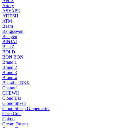
ANIX
Artery
ASVAPE
ATIESH
ATM
Baam
Bangsawan
Betagen
BINJAI
BlastZ
BOLD
BON BON
Brand 1
Brand 2
Brand 3
Brand 4
Bussabar BKK
Channel
CHEWII
Cloud Bar
Cloud Sheep
Cloud Sheep Grapemaster
Coca Cola
Cokoo
Cream Dream