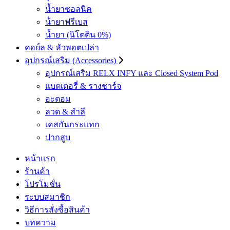
น้ำยาซอลนิค
น้ํายาฟรีเบส
น้ำยา (นิโตติน 0%)
คอย์ล & หัวพอตเปล่า
อุปกรณ์เสริม (Accessories)
อุปกรณ์เสริม RELX INFY และ Closed System Pod
แบตเตอรี่ & รางชาร์จ
อะตอม
ลวด ​& สำลี
เคสกันกระแทก
ปากสูบ
หน้าแรก
ร้านค้า
โปรโมชั่น
ระบบสมาชิก
วิธีการสั่งซื้อสินค้า
บทความ