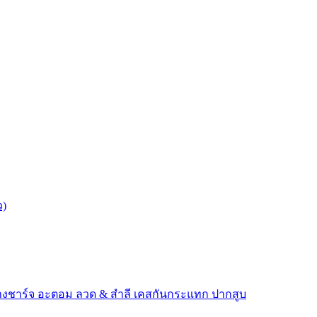
ว)
างชาร์จ
อะตอม
ลวด ​& สำลี
เคสกันกระแทก
ปากสูบ