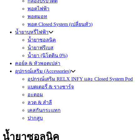
กล่องปรับวัตต์
พอตไฟฟ้า
พอตมอท
พอต Closed System (เปลี่ยนหัว)
น้ำยาบุหรี่ไฟฟ้า
น้ำยาซอลนิค
น้ํายาฟรีเบส
น้ำยา (นิโตติน 0%)
คอย์ล & หัวพอตเปล่า
อุปกรณ์เสริม (Accessories)
อุปกรณ์เสริม RELX INFY และ Closed System Pod
แบตเตอรี่ & รางชาร์จ
อะตอม
ลวด ​& สำลี
เคสกันกระแทก
ปากสูบ
น้ำยาซอลนิค