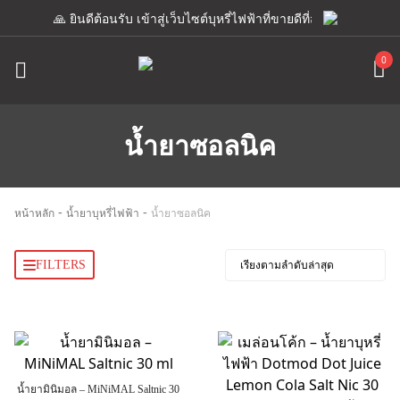
🙏 ยินดีต้อนรับ เข้าสู่เว็บไซต์บุหรี่ไฟฟ้าที่ขายดีที่สุด เรามีแอดมิน
0
น้ำยาซอลนิค
-
-
หน้าหลัก
น้ำยาบุหรี่ไฟฟ้า
น้ำยาซอลนิค
FILTERS
น้ำยามินิมอล – MiNiMAL Saltnic 30