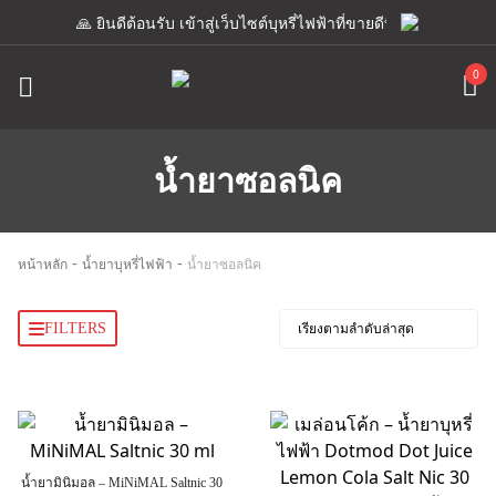
🙏 ยินดีต้อนรับ เข้าสู่เว็บไซต์บุหรี่ไฟฟ้าที่ขายดีที่สุด เรามีแอดม
0
น้ำยาซอลนิค
-
-
หน้าหลัก
น้ำยาบุหรี่ไฟฟ้า
น้ำยาซอลนิค
FILTERS
น้ำยามินิมอล – MiNiMAL Saltnic 30