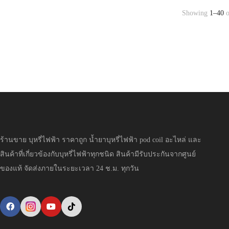
Showing
1–40
o
ร้านขาย บุหรี่ไฟฟ้า ราคาถูก น้ำยาบุหรี่ไฟฟ้า pod coil อะไหล่ และ
สินค้าที่เกี่ยวข้องกับบุหรี่ไฟฟ้าทุกชนิด สินค้ามีรับประกันจากศูนย์
ของแท้ จัดส่งภายในระยะเวลา 24 ช.ม. ทุกวัน