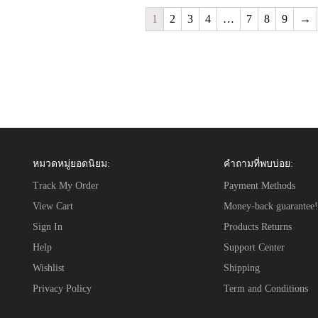
1
2
3
4
…
7
8
9
→
หมวดหมู่ยอดนิยม:
คำถามที่พบบ่อย:
Track My Order
Payment Methods
View Cart
Money-back guarantee!
Sign In
Products Returns
Help
Support Center
Wishlist
Shipping
Privacy Policy
Term and Conditions