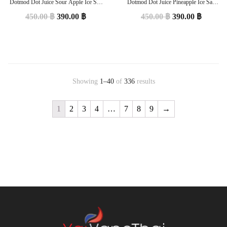
Dotmod Dot Juice Sour Apple Ice Salt
Dotmod Dot Juice Pineapple Ice Salt
Nic 30 ml (USA) ของแท้
Nic 30 ml (USA) ของแท้
450.00
฿
390.00
฿
450.00
฿
390.00
฿
Showing
1–40
of
336
results
1
2
3
4
…
7
8
9
→