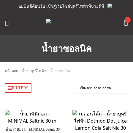
🙏 ยินดีต้อนรับ เข้าสู่เว็บไซต์บุหรี่ไฟฟ้าที่ขายดีที่สุด เรามีแอดมิน
0
น้ำยาซอลนิค
-
-
หน้าหลัก
น้ำยาบุหรี่ไฟฟ้า
น้ำยาซอลนิค
FILTERS
น้ำยามินิมอล – MiNiMAL Saltnic 30