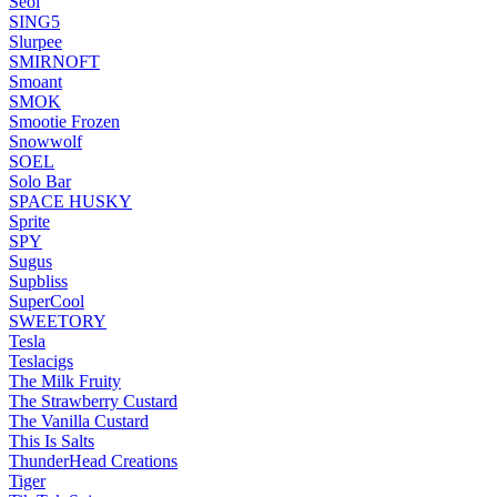
Seol
SING5
Slurpee
SMIRNOFT
Smoant
SMOK
Smootie Frozen
Snowwolf
SOEL
Solo Bar
SPACE HUSKY
Sprite
SPY
Sugus
Supbliss
SuperCool
SWEETORY
Tesla
Teslacigs
The Milk Fruity
The Strawberry Custard
The Vanilla Custard
This Is Salts
ThunderHead Creations
Tiger