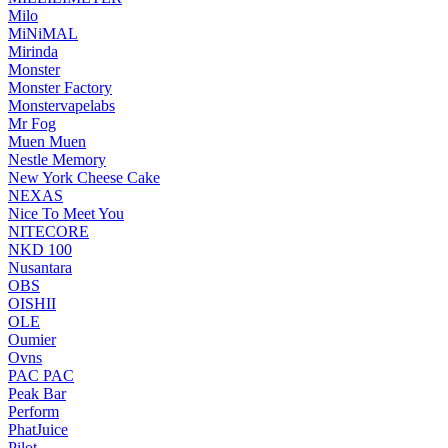
Milo
MiNiMAL
Mirinda
Monster
Monster Factory
Monstervapelabs
Mr Fog
Muen Muen
Nestle Memory
New York Cheese Cake
NEXAS
Nice To Meet You
NITECORE
NKD 100
Nusantara
OBS
OISHII
OLE
Oumier
Ovns
PAC PAC
Peak Bar
Perform
PhatJuice
Pilot