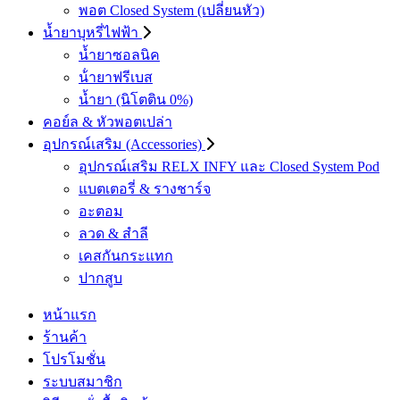
พอต Closed System (เปลี่ยนหัว)
น้ำยาบุหรี่ไฟฟ้า
น้ำยาซอลนิค
น้ํายาฟรีเบส
น้ำยา (นิโตติน 0%)
คอย์ล & หัวพอตเปล่า
อุปกรณ์เสริม (Accessories)
อุปกรณ์เสริม RELX INFY และ Closed System Pod
แบตเตอรี่ & รางชาร์จ
อะตอม
ลวด ​& สำลี
เคสกันกระแทก
ปากสูบ
หน้าแรก
ร้านค้า
โปรโมชั่น
ระบบสมาชิก