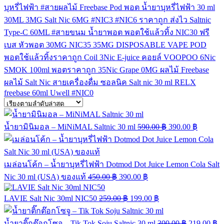
บุหรี่ไฟฟ้า
#สายผลไม้
Freebase
Pod
พอต
น้ำยาบุหรี่ไฟฟ้า
30 ml
30ML
3MG
Salt Nic
6MG
#NIC3
#NIC6
ราคาถูก
ส่งไว
Saltnic
Type-C
60ML
#สายขนม
น้ำยาพอต
พอตใช้แล้วทิ้ง
NIC30
ฟรี
เบส
หัวพอต
30MG
NIC35
35MG
DISPOSABLE VAPE POD
พอตใช้แล้วทิ้งราคาถูก
Coil
3Nic
E-juice
คอยล์
VOOPOO
6Nic
SMOK
100ml
พอตราคาถูก
35Nic
Grape
0MG
ผลไม้ Freebase
ผลไม้ Salt Nic
สายเครื่องดื่ม
ซอลนิค
Salt nic 30 ml
RELX
freebase 60ml
Uwell
#NIC0
น้ำยามินิมอล – MiNiMAL Saltnic 30 ml
590.00
฿
390.00
฿
เมล่อนโค้ก – น้ำยาบุหรี่ไฟฟ้า Dotmod Dot Juice Lemon Cola Salt
Nic 30 ml (USA) ของแท้
450.00
฿
390.00
฿
LAVIE Salt Nic 30ml NIC50
259.00
฿
199.00
฿
น้ำยาติ๊กต๊อกโซจู – Tik Tok Soju Saltnic 30 ml
300.00
฿
219.00
฿