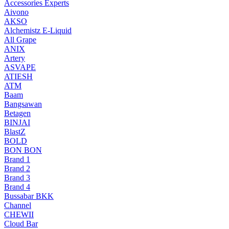
Accessories Experts
Aivono
AKSO
Alchemistz E-Liquid
All Grape
ANIX
Artery
ASVAPE
ATIESH
ATM
Baam
Bangsawan
Betagen
BINJAI
BlastZ
BOLD
BON BON
Brand 1
Brand 2
Brand 3
Brand 4
Bussabar BKK
Channel
CHEWII
Cloud Bar