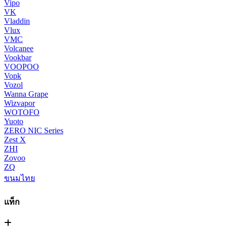
Vipo
VK
Vladdin
Vlux
VMC
Volcanee
Vookbar
VOOPOO
Vopk
Vozol
Wanna Grape
Wizvapor
WOTOFO
Yuoto
ZERO NIC Series
Zest X
ZHI
Zovoo
ZQ
ขนมไทย
แท็ก