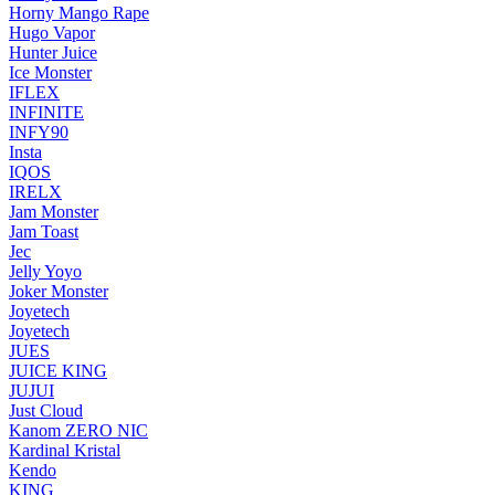
Horny Mango Rape
Hugo Vapor
Hunter Juice
Ice Monster
IFLEX
INFINITE
INFY90
Insta
IQOS
IRELX
Jam Monster
Jam Toast
Jec
Jelly Yoyo
Joker Monster
Joyetech
Joyetech
JUES
JUICE KING
JUJUI
Just Cloud
Kanom ZERO NIC
Kardinal Kristal
Kendo
KING