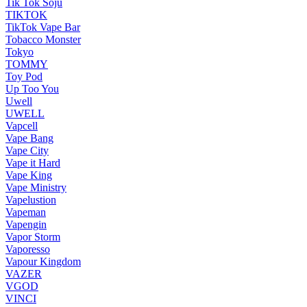
Tik Tok Soju
TIKTOK
TikTok Vape Bar
Tobacco Monster
Tokyo
TOMMY
Toy Pod
Up Too You
Uwell
UWELL
Vapcell
Vape Bang
Vape City
Vape it Hard
Vape King
Vape Ministry
Vapelustion
Vapeman
Vapengin
Vapor Storm
Vaporesso
Vapour Kingdom
VAZER
VGOD
VINCI