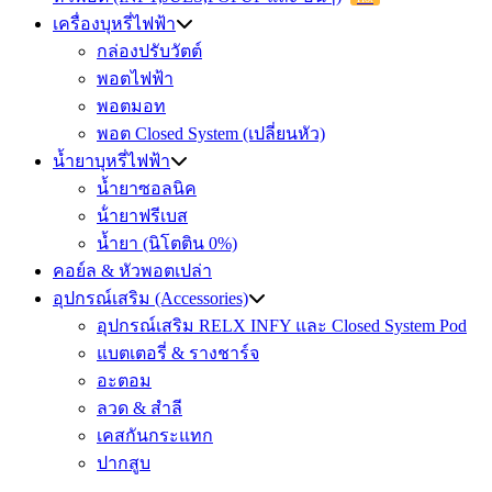
เครื่องบุหรี่ไฟฟ้า
กล่องปรับวัตต์
พอตไฟฟ้า
พอตมอท
พอต Closed System (เปลี่ยนหัว)
น้ำยาบุหรี่ไฟฟ้า
น้ำยาซอลนิค
น้ํายาฟรีเบส
น้ำยา (นิโตติน 0%)
คอย์ล & หัวพอตเปล่า
อุปกรณ์เสริม (Accessories)
อุปกรณ์เสริม RELX INFY และ Closed System Pod
แบตเตอรี่ & รางชาร์จ
อะตอม
ลวด ​& สำลี
เคสกันกระแทก
ปากสูบ