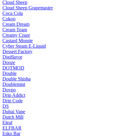
Cloud Sheep
Cloud Sheep Grapemaster
Coca Cola
Cokoo
Cream Dream
Cream Team
Creamy Craze
Custard Monste
Cyber Steam E-Liquid
Dessert Factory
Digiflavor
Dooze
DOTMOD
Double
Double Shisha
Doublemint
Dovpo
Drip Addict
Drip Code
DS
Dubai Vape
Dutch Mill
Eleaf
ELFBAR
Esko Bar