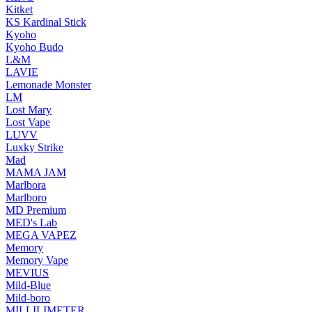
Kitket
KS Kardinal Stick
Kyoho
Kyoho Budo
L&M
LAVIE
Lemonade Monster
LM
Lost Mary
Lost Vape
LUVV
Luxky Strike
Mad
MAMA JAM
Marlbora
Marlboro
MD Premium
MED's Lab
MEGA VAPEZ
Memory
Memory Vape
MEVIUS
Mild-Blue
Mild-boro
MILLILIMETER