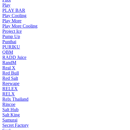
Play
PLAY BAR
Play Cooling
Play More
Play More Cooling
Project Ice
Pump Up
Punthai
PURIKU
QBM
RADD Juice
RandM
Real X
Red Bull
Red Salt
Reewape
RELEX
RELX
Relx Thailand
Rincoe
Salt Hub
Salt King
Samurai
Secret Factory