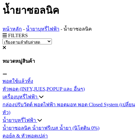
น้ำยาซอลนิค
หน้าหลัก
-
น้ำยาบุหรี่ไฟฟ้า
-
น้ำยาซอลนิค
FILTERS
หมวดหมู่สินค้า
พอตใช้แล้วทิ้ง
หัวพอต (INFY,JUES,POPUP และ อื่นๆ)
เครื่องบุหรี่ไฟฟ้า
กล่องปรับวัตต์
พอตไฟฟ้า
พอตมอท
พอต Closed System (เปลี่ยน
หัว)
น้ำยาบุหรี่ไฟฟ้า
น้ำยาซอลนิค
น้ํายาฟรีเบส
น้ำยา (นิโตติน 0%)
คอย์ล & หัวพอตเปล่า