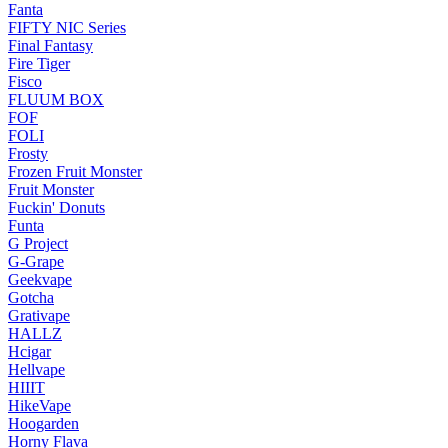
Fanta
FIFTY NIC Series
Final Fantasy
Fire Tiger
Fisco
FLUUM BOX
FOF
FOLI
Frosty
Frozen Fruit Monster
Fruit Monster
Fuckin' Donuts
Funta
G Project
G-Grape
Geekvape
Gotcha
Grativape
HALLZ
Hcigar
Hellvape
HIIIT
HikeVape
Hoogarden
Horny Flava