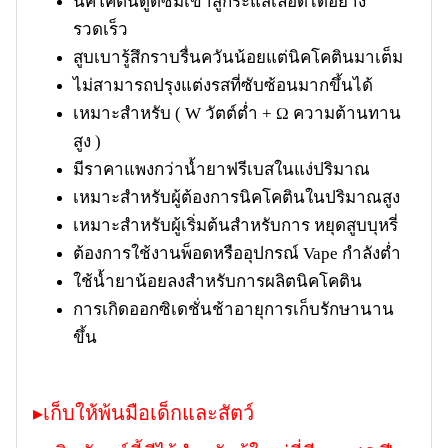
นิคโคตินดูดซึมเข้าสู่กระแสเลือดได้อย่าง
รวดเร็ว
สูบเบารู้สึกราบรื่นควันน้อยแต่นิคโคตินมาเต็ม
ไม่สามารถปรุงแต่งรสที่ซับซ้อนมากขึ้นได้
เหมาะสำหรับ ( W วัตต์ต่ำ + Ω ความต้านทาน
สูง )
มีราคาแพงกว่าน้ำยาฟรีเบสในแง่ปริมาณ
เหมาะสำหรับผู้ต้องการนิคโคตินในปริมาณสูง
เหมาะสำหรับผู้เริ่มต้นสำหรับการ หยุดสูบบุหรี่
ต้องการใช้งานพ็อดหรืออุปกรณ์ Vape กำลังต่ำ
ใช้น้ำยาน้อยลงสำหรับการผลิตนิคโคติน
การเกิดออกซิเดชั่นช้าอายุการเก็บรักษานาน
ขึ้น
▸เก็บให้พ้นมือเด็กและสัตว์