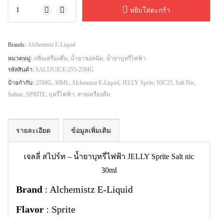
หยิบใส่ตะกร้า
Brands:
Alchemistz E-Liquid
หมวดหมู่:
กลิ่นเครื่องดื่ม
,
น้ำยาซอลนิค
,
น้ำยาบุหรี่ไฟฟ้า
รหัสสินค้า:
SALTJUICE-255-25MG
ป้ายกำกับ:
25MG
,
30ML
,
Alchemistz E-Liquid
,
JELLY Sprite
,
NIC25
,
Salt Nic
,
Saltnic
,
SPRITE
,
บุหรี่ไฟฟ้า
,
สายเครื่องดื่ม
รายละเอียด
ข้อมูลเพิ่มเติม
เจลลี่ สไปร์ท – น้ำยาบุหรี่ไฟฟ้า JELLY Sprite Salt nic
30ml
Brand
: Alchemistz E-Liquid
Flavor
: Sprite