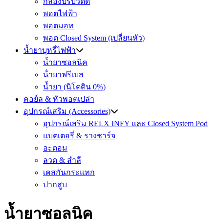
กล่องปรับวัตต์
พอตไฟฟ้า
พอตมอท
พอต Closed System (เปลี่ยนหัว)
น้ำยาบุหรี่ไฟฟ้า
น้ำยาซอลนิค
น้ํายาฟรีเบส
น้ำยา (นิโตติน 0%)
คอย์ล & หัวพอตเปล่า
อุปกรณ์เสริม (Accessories)
อุปกรณ์เสริม RELX INFY และ Closed System Pod
แบตเตอรี่ & รางชาร์จ
อะตอม
ลวด ​& สำลี
เคสกันกระแทก
ปากสูบ
น้ำยาซอลนิค