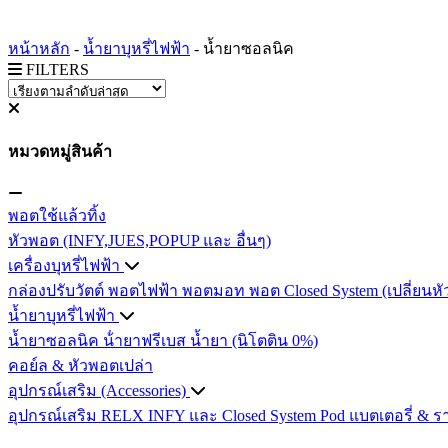
หน้าหลัก
-
น้ำยาบุหรี่ไฟฟ้า
-
น้ำยาซอลนิค
FILTERS
หมวดหมู่สินค้า
พอตใช้แล้วทิ้ง
หัวพอต (INFY,JUES,POPUP และ อื่นๆ)
เครื่องบุหรี่ไฟฟ้า
กล่องปรับวัตต์
พอตไฟฟ้า
พอตมอท
พอต Closed System (เปลี่ยนหั
น้ำยาบุหรี่ไฟฟ้า
น้ำยาซอลนิค
น้ํายาฟรีเบส
น้ำยา (นิโตติน 0%)
คอย์ล & หัวพอตเปล่า
อุปกรณ์เสริม (Accessories)
อุปกรณ์เสริม RELX INFY และ Closed System Pod
แบตเตอรี่ & ร