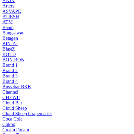
ANIX
Artery
ASVAPE
ATIESH
ATM
Baam
Bangsawan
Betagen
BINJAI
BlastZ
BOLD
BON BON
Brand 1
Brand 2
Brand 3
Brand 4
Bussabar BKK
Channel
CHEWII
Cloud Bar
Cloud Sheep
Cloud Sheep Grapemaster
Coca Cola
Cokoo
Cream Dream