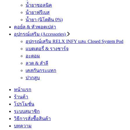
น้ำยาซอลนิค
น้ํายาฟรีเบส
น้ำยา (นิโตติน 0%)
คอย์ล & หัวพอตเปล่า
อุปกรณ์เสริม (Accessories)
อุปกรณ์เสริม RELX INFY และ Closed System Pod
แบตเตอรี่ & รางชาร์จ
อะตอม
ลวด ​& สำลี
เคสกันกระแทก
ปากสูบ
หน้าแรก
ร้านค้า
โปรโมชั่น
ระบบสมาชิก
วิธีการสั่งซื้อสินค้า
บทความ