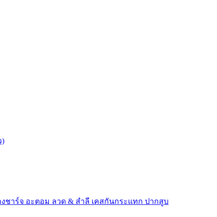
ว)
างชาร์จ
อะตอม
ลวด ​& สำลี
เคสกันกระแทก
ปากสูบ